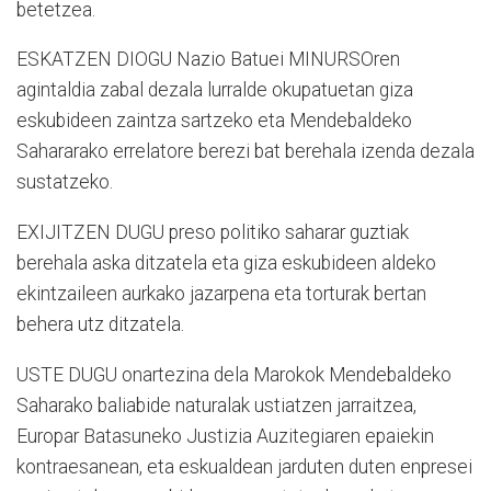
betetzea.
ESKATZEN DIOGU Nazio Batuei MINURSOren
agintaldia zabal dezala lurralde okupatuetan giza
eskubideen zaintza sartzeko eta Mendebaldeko
Sahararako errelatore berezi bat berehala izenda dezala
sustatzeko.
EXIJITZEN DUGU preso politiko saharar guztiak
berehala aska ditzatela eta giza eskubideen aldeko
ekintzaileen aurkako jazarpena eta torturak bertan
behera utz ditzatela.
USTE DUGU onartezina dela Marokok Mendebaldeko
Saharako baliabide naturalak ustiatzen jarraitzea,
Europar Batasuneko Justizia Auzitegiaren epaiekin
kontraesanean, eta eskualdean jarduten duten enpresei