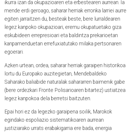
ikurra izan da okupazioaren eta erbestearen aurrean. Ia
mende erdi geroago, saharar herriak erronka larriei aurre
egiten jarraitzen du, besteak beste, bere lurraldearen
legez kanpoko okupazioari, eremu okupatuetako giza
eskubideen errepresioari eta baldintza prekarioetan
kanpamenduetan errefuxiatutako milaka pertsonaren
egoerari.
Azken urtean, ordea, saharar herriak garaipen historikoa
lortu du Europako auzitegietan, Mendebaldeko
Saharako baliabide naturalak sahararren baimenik gabe
(bere ordezkari Fronte Polisarioaren bitartez) ustiatzea
legez kanpokoa dela berretsi baitzuten.
Epai hori ez da legezko garaipena soilik, Marokok
egindako espoliazio sistematikoaren aurrean
justiziarako urrats erabakigarria ere bada, energia