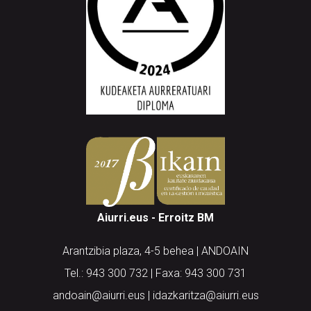
Aiurri.eus - Erroitz BM
Arantzibia plaza, 4-5 behea | ANDOAIN
Tel.: 943 300 732 | Faxa: 943 300 731
andoain@aiurri.eus | idazkaritza@aiurri.eus