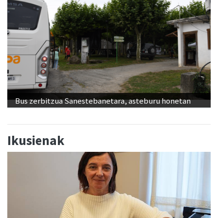
Bus zerbitzua Sanestebanetara, asteburu honetan
Ikusienak