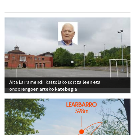
Aita Larramendi ikastolako sortzaileen eta
ondorengoen arteko katebegia