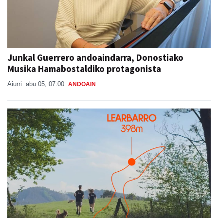
Junkal Guerrero andoaindarra, Donostiako
Musika Hamabostaldiko protagonista
Aiurri
abu 05, 07:00
ANDOAIN