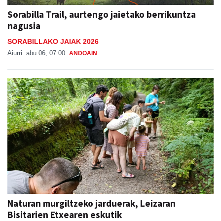
Sorabilla Trail, aurtengo jaietako berrikuntza
nagusia
SORABILLAKO JAIAK 2026
Aiurri
abu 06, 07:00
ANDOAIN
Naturan murgiltzeko jarduerak, Leizaran
Bisitarien Etxearen eskutik