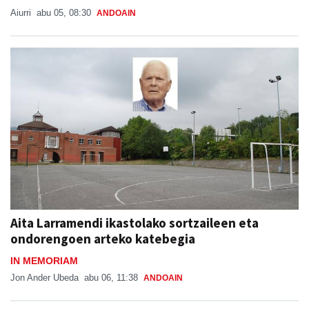
Aiurri
abu 05, 08:30
ANDOAIN
Aita Larramendi ikastolako sortzaileen eta
ondorengoen arteko katebegia
IN MEMORIAM
Jon Ander Ubeda
abu 06, 11:38
ANDOAIN