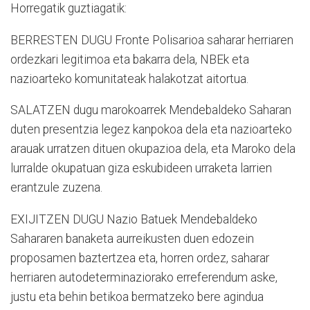
Horregatik guztiagatik:
BERRESTEN DUGU Fronte Polisarioa saharar herriaren
ordezkari legitimoa eta bakarra dela, NBEk eta
nazioarteko komunitateak halakotzat aitortua.
SALATZEN dugu marokoarrek Mendebaldeko Saharan
duten presentzia legez kanpokoa dela eta nazioarteko
arauak urratzen dituen okupazioa dela, eta Maroko dela
lurralde okupatuan giza eskubideen urraketa larrien
erantzule zuzena.
EXIJITZEN DUGU Nazio Batuek Mendebaldeko
Sahararen banaketa aurreikusten duen edozein
proposamen baztertzea eta, horren ordez, saharar
herriaren autodeterminaziorako erreferendum aske,
justu eta behin betikoa bermatzeko bere agindua