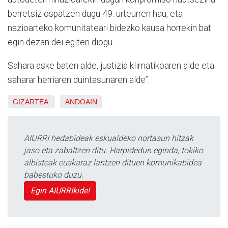
berretsiz ospatzen dugu 49. urteurren hau, eta
nazioarteko komunitateari bidezko kausa horrekin bat
egin dezan dei egiten diogu.
Sahara aske baten alde, justizia klimatikoaren alde eta
saharar herriaren duintasunaren alde”.
GIZARTEA
ANDOAIN
AIURRI hedabideak eskualdeko nortasun hitzak
jaso eta zabaltzen ditu. Harpidedun eginda, tokiko
albisteak euskaraz lantzen dituen komunikabidea
babestuko duzu.
Egin AIURRIkide!