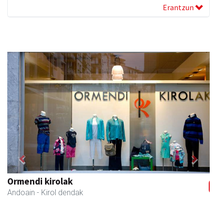
Erantzun
Previous
Next
Ormendi kirolak
Andoain
- Kirol dendak