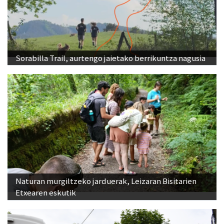
Sorabilla Trail, aurtengo jaietako berrikuntza nagusia
Naturan murgiltzeko jarduerak, Leizaran Bisitarien
Etxearen eskutik