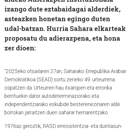
izango dute eztabaidagai alderdiek,
asteazken honetan egingo duten
udal-batzan. Hurria Sahara elkarteak
proposatu du adierazpena, eta hona
zer dioen:
“2025eko otsailaren 27an, Saharako Errepublika Arabiar
Demokratikoa (SEAD) sortu zeneko 49. urteurrena
ospatzen da. Urteurren hau itxaropen eta erronka
berrituekin dator autodeterminaziorako eta
independentziarako eskubide besterenezinaren alde
borrokan jarraitzen duen saharar herriarentzako.
1976az geroztik, RASD erresistentzia- eta duintasun-