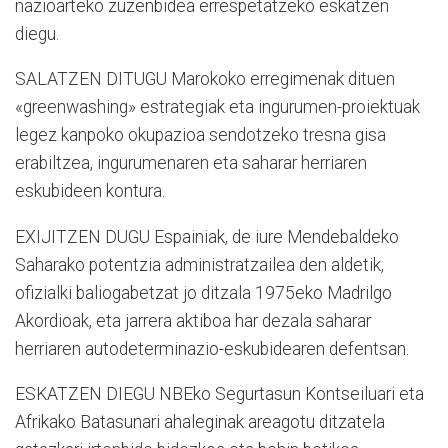
nazioarteko zuzenbidea errespetatzeko eskatzen
diegu.
SALATZEN DITUGU Marokoko erregimenak dituen
«greenwashing» estrategiak eta ingurumen-proiektuak
legez kanpoko okupazioa sendotzeko tresna gisa
erabiltzea, ingurumenaren eta saharar herriaren
eskubideen kontura.
EXIJITZEN DUGU Espainiak, de iure Mendebaldeko
Saharako potentzia administratzailea den aldetik,
ofizialki baliogabetzat jo ditzala 1975eko Madrilgo
Akordioak, eta jarrera aktiboa har dezala saharar
herriaren autodeterminazio-eskubidearen defentsan.
ESKATZEN DIEGU NBEko Segurtasun Kontseiluari eta
Afrikako Batasunari ahaleginak areagotu ditzatela