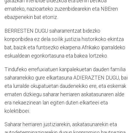
gatazkari irtenbide bidezkoa eta behin betikoa
emateko, nazioarteko zuzenbidearekin eta NBEren
ebazpenekin bat etorriz.
BERRESTEN DUGU sahararrentzat bidezko
konponbidea ez dela soilik justizia historikoko ekintza
bat, baizik eta funtsezko ekarpena Afrikako iparraldeko
eskualdean egonkortasuna eta bakea lortzeko.
Tindufeko errefuxiatuen kanpalekuetan dauden familia
sahararrekiko gure elkartasuna ADIERAZTEN DUGU, bai
eta lurralde okupatuetan daudenekiko ere, eta eskerrak
ematen dizkiegu saharar herriaren askatasunaren alde
era nekaezinean lan egiten duten elkarteei eta
kolektiboei.
Saharar herriaren justiziarekin, askatasunarekin eta
autodeterminazioarekin dugun konpromiso hautsezina