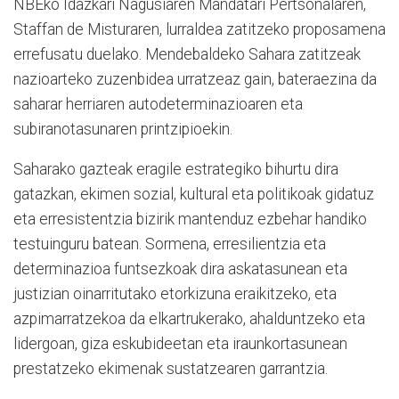
NBEko Idazkari Nagusiaren Mandatari Pertsonalaren,
Staffan de Misturaren, lurraldea zatitzeko proposamena
errefusatu duelako. Mendebaldeko Sahara zatitzeak
nazioarteko zuzenbidea urratzeaz gain, bateraezina da
saharar herriaren autodeterminazioaren eta
subiranotasunaren printzipioekin.
Saharako gazteak eragile estrategiko bihurtu dira
gatazkan, ekimen sozial, kultural eta politikoak gidatuz
eta erresistentzia bizirik mantenduz ezbehar handiko
testuinguru batean. Sormena, erresilientzia eta
determinazioa funtsezkoak dira askatasunean eta
justizian oinarritutako etorkizuna eraikitzeko, eta
azpimarratzekoa da elkartrukerako, ahalduntzeko eta
lidergoan, giza eskubideetan eta iraunkortasunean
prestatzeko ekimenak sustatzearen garrantzia.