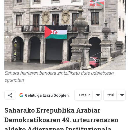
Sahara herriaren bandera zintzilikatu dute udaletxean,
egunotan
Entzun
Itzuli
Gehitu gaitzazu Googlen
Saharako Errepublika Arabiar
Demokratikoaren 49. urteurrenaren
aldeko Adierazpen Instituzionala