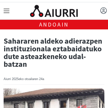
ANDOAIN
Sahararen aldeko adierazpen
instituzionala eztabaidatuko
dute asteazkeneko udal-
batzan
Aiurri
2025eko otsailaren 24a