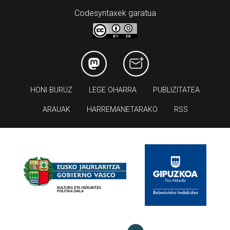
Codesyntaxek garatua
HONI BURUZ
LEGE OHARRA
PUBLIZITATEA
ARAUAK
HARREMANETARAKO
RSS