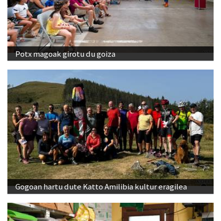
Potx magoak girotu du goiza
Gogoan hartu dute Katto Amilibia kultur eragilea