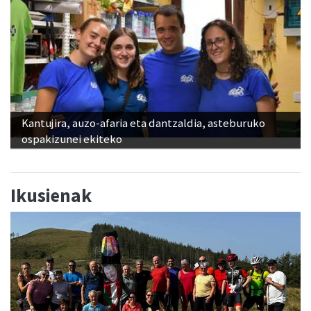
Kantujira, auzo-afaria eta dantzaldia, asteburuko
ospakizunei ekiteko
Ikusienak