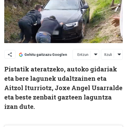
Entzun
Itzuli
Gehitu gaitzazu Googlen
Pistatik ateratzeko, autoko gidariak
eta bere lagunek udaltzainen eta
Aitzol Iturriotz, Joxe Angel Usarralde
eta beste zenbait gazteen laguntza
izan dute.