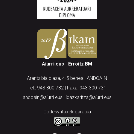
Aiurri.eus - Erroitz BM
Arantzibia plaza, 4-5 behea | ANDOAIN
Tel.: 943 300 732 | Faxa: 943 300 731
andoain@aiurri.eus | idazkaritza@aiurri.eus
Codesyntaxek garatua