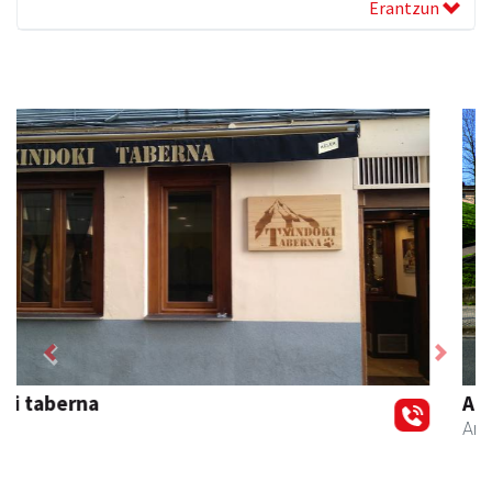
Erantzun
Previous
Next
Aita Larramendi Ikastola
Andoain
- Hezkuntza