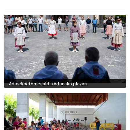
Adinekoei omenaldia Adunako plazan