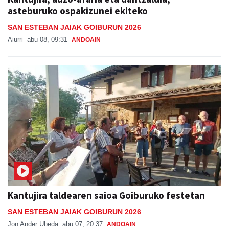
asteburuko ospakizunei ekiteko
SAN ESTEBAN JAIAK GOIBURUN 2026
Aiurri
abu 08, 09:31
ANDOAIN
Kantujira taldearen saioa Goiburuko festetan
SAN ESTEBAN JAIAK GOIBURUN 2026
Jon Ander Ubeda
abu 07, 20:37
ANDOAIN