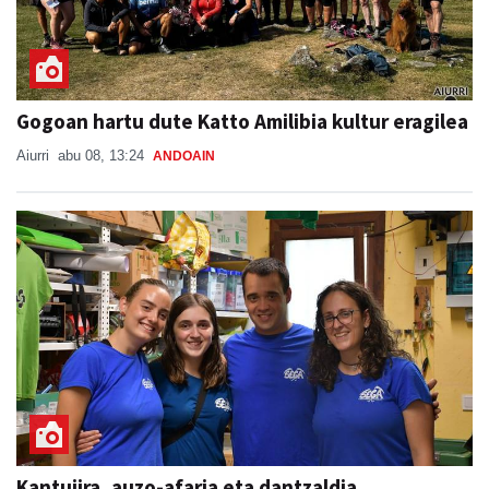
Gogoan hartu dute Katto Amilibia kultur eragilea
Aiurri
abu 08, 13:24
ANDOAIN
Kantujira, auzo-afaria eta dantzaldia,