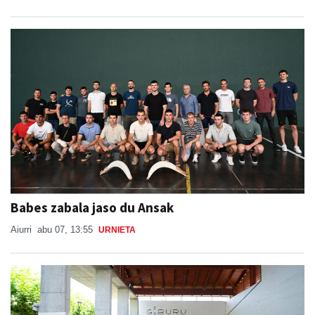
Babes zabala jaso du Ansak
Aiurri
abu 07, 13:55
URNIETA