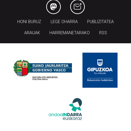
HONI BURUZ
LEGE OHARRA
PUBLIZITATEA
ARAUAK
HARREMANETARAKO
RSS