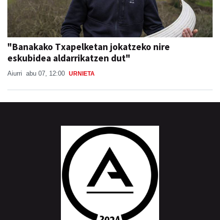
"Banakako Txapelketan jokatzeko nire
eskubidea aldarrikatzen dut"
Aiurri
abu 07, 12:00
URNIETA