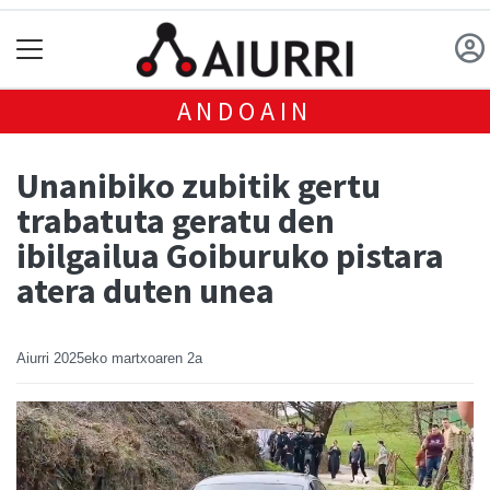
ANDOAIN
Unanibiko zubitik gertu
trabatuta geratu den
ibilgailua Goiburuko pistara
atera duten unea
Aiurri
2025eko martxoaren 2a