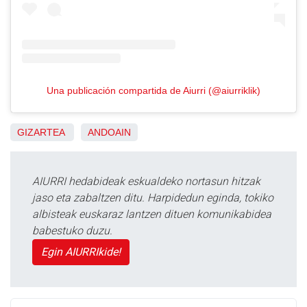
Una publicación compartida de Aiurri (@aiurriklik)
GIZARTEA
ANDOAIN
AIURRI hedabideak eskualdeko nortasun hitzak
jaso eta zabaltzen ditu. Harpidedun eginda, tokiko
albisteak euskaraz lantzen dituen komunikabidea
babestuko duzu.
Egin AIURRIkide!