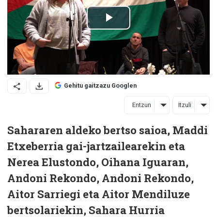
Gehitu gaitzazu Googlen
Entzun
Itzuli
Sahararen aldeko bertso saioa, Maddi
Etxeberria gai-jartzailearekin eta
Nerea Elustondo, Oihana Iguaran,
Andoni Rekondo, Andoni Rekondo,
Aitor Sarriegi eta Aitor Mendiluze
bertsolariekin, Sahara Hurria