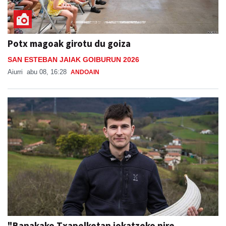
Potx magoak girotu du goiza
SAN ESTEBAN JAIAK GOIBURUN 2026
Aiurri
abu 08, 16:28
ANDOAIN
"Banakako Txapelketan jokatzeko nire