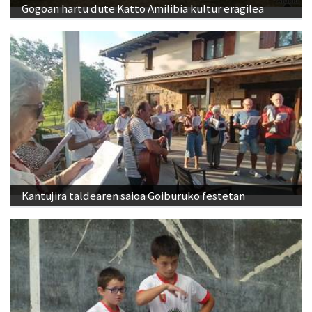
Gogoan hartu dute Katto Amilibia kultur eragilea
Kantujira taldearen saioa Goiburuko festetan