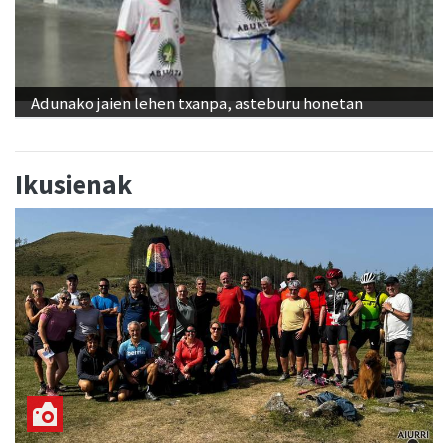
Adunako jaien lehen txanpa, asteburu honetan
Ikusienak