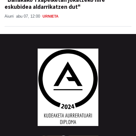
eskubidea aldarrikatzen dut"
Aiurri
abu 07, 12:00
URNIETA