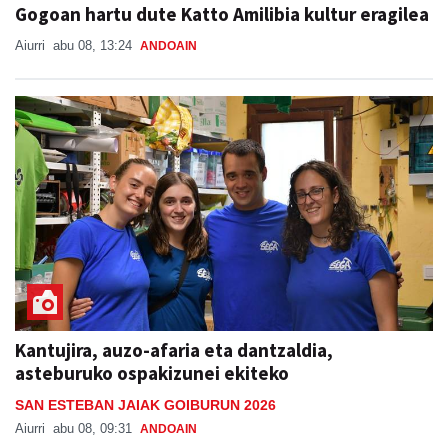
Gogoan hartu dute Katto Amilibia kultur eragilea
Aiurri
abu 08, 13:24
ANDOAIN
Kantujira, auzo-afaria eta dantzaldia,
asteburuko ospakizunei ekiteko
SAN ESTEBAN JAIAK GOIBURUN 2026
Aiurri
abu 08, 09:31
ANDOAIN