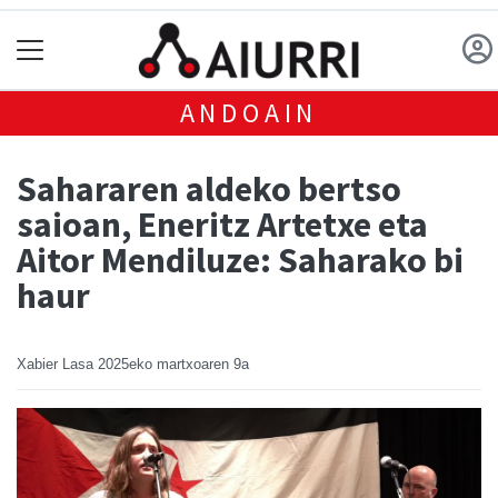
ANDOAIN
Sahararen aldeko bertso
saioan, Eneritz Artetxe eta
Aitor Mendiluze: Saharako bi
haur
Xabier Lasa
2025eko martxoaren 9a