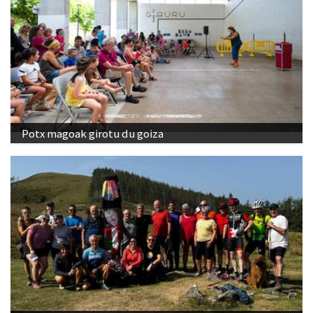
Potx magoak girotu du goiza