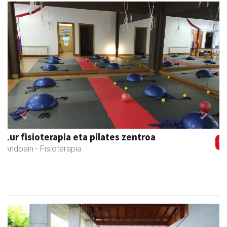
Previous
Next
Bastero Kulturgunea
Andoain
- Kulturguneak