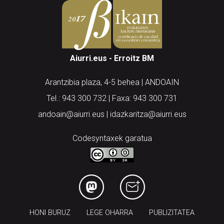
Aiurri.eus - Erroitz BM
Arantzibia plaza, 4-5 behea | ANDOAIN
Tel.: 943 300 732 | Faxa: 943 300 731
andoain@aiurri.eus | idazkaritza@aiurri.eus
Codesyntaxek garatua
HONI BURUZ
LEGE OHARRA
PUBLIZITATEA