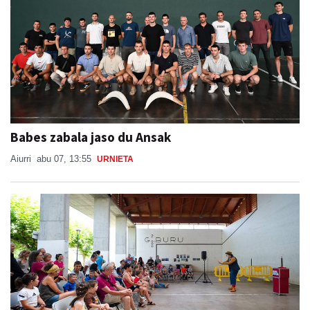
Babes zabala jaso du Ansak
Aiurri
abu 07, 13:55
URNIETA