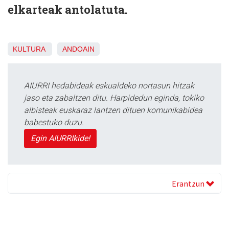
elkarteak antolatuta.
KULTURA
ANDOAIN
AIURRI hedabideak eskualdeko nortasun hitzak
jaso eta zabaltzen ditu. Harpidedun eginda, tokiko
albisteak euskaraz lantzen dituen komunikabidea
babestuko duzu.
Egin AIURRIkide!
Erantzun