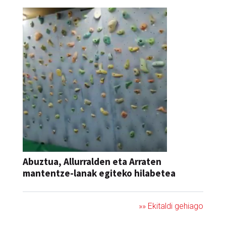
Abuztua, Allurralden eta Arraten
mantentze-lanak egiteko hilabetea
»» Ekitaldi gehiago