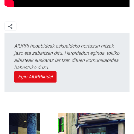
AIURRI hedabideak eskualdeko nortasun hitzak
jaso eta zabaltzen ditu. Harpidedun eginda, tokiko
albisteak euskaraz lantzen dituen komunikabidea
babestuko duzu.
Egin AIURRIkide!