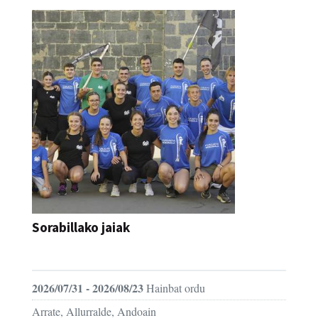
Sorabillako jaiak
FESTAK
2026/07/31 - 2026/08/23
Hainbat ordu
Arrate, Allurralde, Andoain