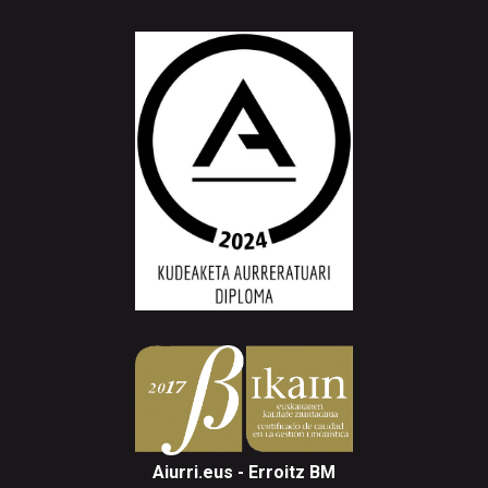
Aiurri.eus - Erroitz BM