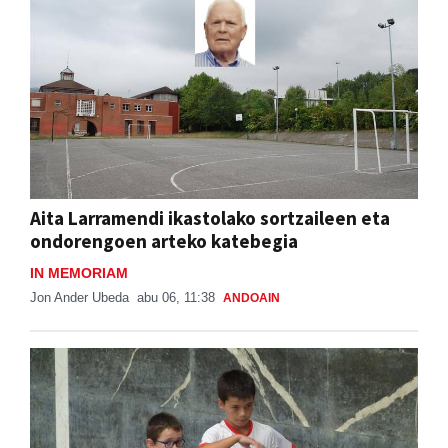
Aita Larramendi ikastolako sortzaileen eta
ondorengoen arteko katebegia
IN MEMORIAM
Jon Ander Ubeda
abu 06, 11:38
ANDOAIN