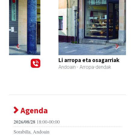
Previous
Next
Li arropa eta osagarriak
Andoain
- Arropa-dendak
Agenda
2026/08/28
18:00-00:00
Sorabilla, Andoain