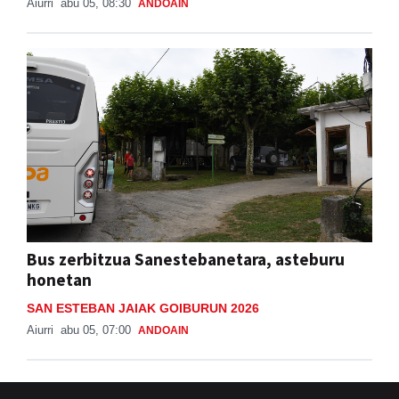
Aiurri
abu 05, 08:30
ANDOAIN
Bus zerbitzua Sanestebanetara, asteburu
honetan
SAN ESTEBAN JAIAK GOIBURUN 2026
Aiurri
abu 05, 07:00
ANDOAIN