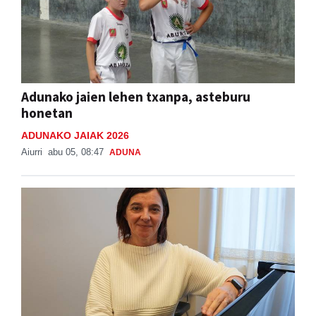
Adunako jaien lehen txanpa, asteburu
honetan
ADUNAKO JAIAK 2026
Aiurri
abu 05, 08:47
ADUNA