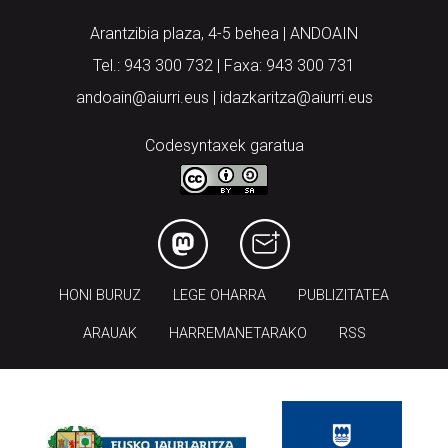
Arantzibia plaza, 4-5 behea | ANDOAIN
Tel.: 943 300 732 | Faxa: 943 300 731
andoain@aiurri.eus | idazkaritza@aiurri.eus
Codesyntaxek garatua
HONI BURUZ
LEGE OHARRA
PUBLIZITATEA
ARAUAK
HARREMANETARAKO
RSS