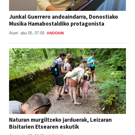
Junkal Guerrero andoaindarra, Donostiako
Musika Hamabostaldiko protagonista
Aiurri
abu 05, 07:00
ANDOAIN
Naturan murgiltzeko jarduerak, Leizaran
Bisitarien Etxearen eskutik