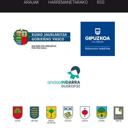
ARAUAK
HARREMANETARAKO
RSS