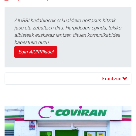
AIURRI hedabideak eskualdeko nortasun hitzak
jaso eta zabaltzen ditu. Harpidedun eginda, tokiko
albisteak euskaraz lantzen dituen komunikabidea
babestuko duzu.
Egin AIURRIkide!
Erantzun