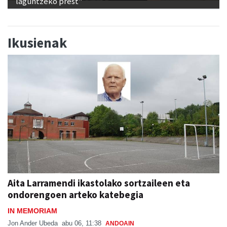
laguntzeko prest"
Ikusienak
Aita Larramendi ikastolako sortzaileen eta
ondorengoen arteko katebegia
IN MEMORIAM
Jon Ander Ubeda
abu 06, 11:38
ANDOAIN