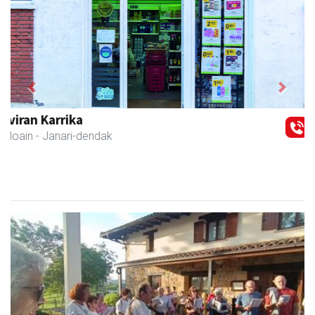
Previous
Next
Elizondo taberna
Andoain
-