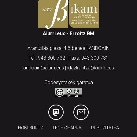
Aiurri.eus - Erroitz BM
Arantzibia plaza, 4-5 behea | ANDOAIN
Tel.: 943 300 732 | Faxa: 943 300 731
andoain@aiurri.eus | idazkaritza@aiurri.eus
Codesyntaxek garatua
HONI BURUZ
LEGE OHARRA
PUBLIZITATEA