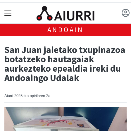
ANDOAIN
San Juan jaietako txupinazoa
botatzeko hautagaiak
aurkezteko epealdia ireki du
Andoaingo Udalak
Aiurri
2025eko apirilaren 2a