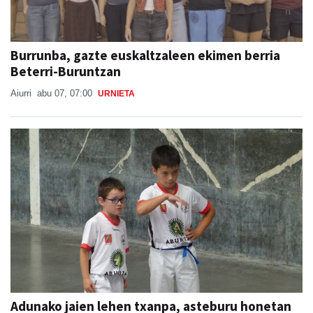
Burrunba, gazte euskaltzaleen ekimen berria
Beterri-Buruntzan
Aiurri
abu 07, 07:00
URNIETA
Adunako jaien lehen txanpa, asteburu honetan