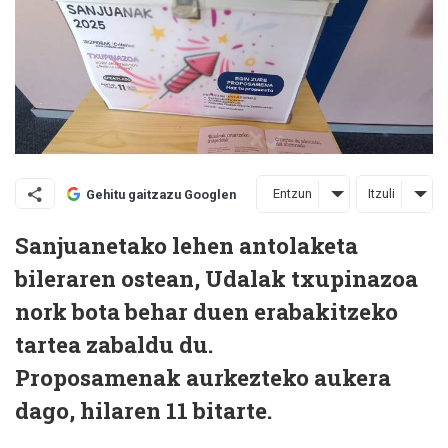
Entzun
Itzuli
Gehitu gaitzazu Googlen
Sanjuanetako lehen antolaketa
bileraren ostean, Udalak txupinazoa
nork bota behar duen erabakitzeko
tartea zabaldu du.
Proposamenak aurkezteko aukera
dago, hilaren 11 bitarte.