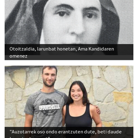
Otoitzaldia, larunbat honetan, Ama Kandidaren
omenez
"Auzotarrek oso ondo erantzuten dute, beti daude