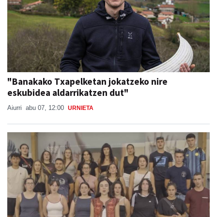
"Banakako Txapelketan jokatzeko nire
eskubidea aldarrikatzen dut"
Aiurri
abu 07, 12:00
URNIETA