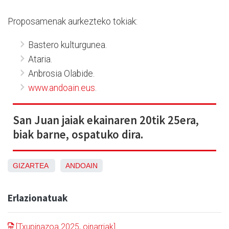
Proposamenak aurkezteko tokiak:
Bastero kulturgunea.
Ataria.
Anbrosia Olabide.
www.andoain.eus
.
San Juan jaiak ekainaren 20tik 25era,
biak barne, ospatuko dira.
GIZARTEA
ANDOAIN
Erlazionatuak
[Txupinazoa 2025, oinarriak]