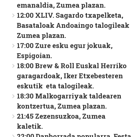
emanaldia, Zumea plazan.
12:00 XLIV. Sagardo txapelketa,
Basataloak Andoaingo talogileak
Zumea plazan.
17:00 Zure esku egur jokuak,
Espigoian.
18:00 Brew & Roll Euskal Herriko
garagardoak, Iker Etxebesteren
eskutik eta talogileak.
18:30 Malkogarriyak taldearen
kontzertua, Zumea plazan.
21:45 Zezensuzkoa, Zumea
kaletik.
22:00 Danborrada popularra. Festa