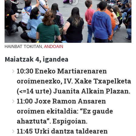
HAINBAT TOKITAN,
ANDOAIN
Maiatzak 4, igandea
10:30 Eneko Martiarenaren
oroimenezko, IV. Xake Txapelketa
(<=14 urte) Juanita Alkain Plazan.
11:00 Joxe Ramon Ansaren
oroimen ekitaldia: “Ez gaude
ahaztuta”. Espigoian.
11:45 Urki dantza taldearen