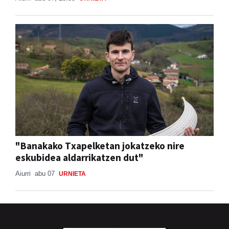
"Banakako Txapelketan jokatzeko nire
eskubidea aldarrikatzen dut"
Aiurri
abu 07
URNIETA