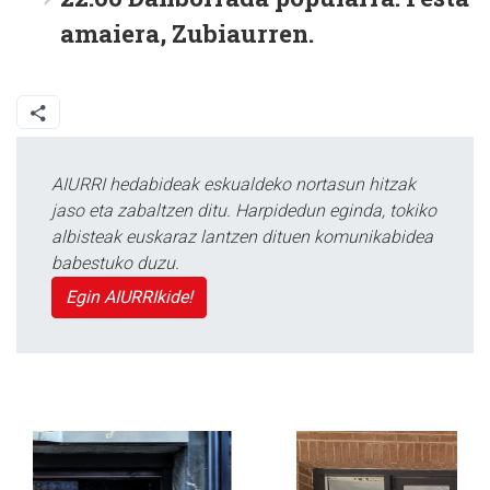
amaiera, Zubiaurren.
AIURRI hedabideak eskualdeko nortasun hitzak
jaso eta zabaltzen ditu. Harpidedun eginda, tokiko
albisteak euskaraz lantzen dituen komunikabidea
babestuko duzu.
Egin AIURRIkide!