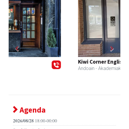
Previous
Next
Kiwi Corner English
Andoain
- Akademiak
Agenda
2026/08/28
18:00-00:00