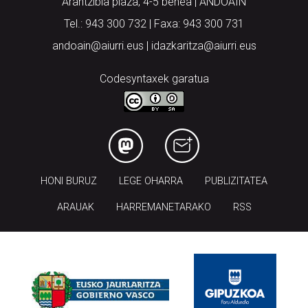
Arantzibia plaza, 4-5 behea | ANDOAIN
Tel.: 943 300 732 | Faxa: 943 300 731
andoain@aiurri.eus | idazkaritza@aiurri.eus
Codesyntaxek garatua
HONI BURUZ
LEGE OHARRA
PUBLIZITATEA
ARAUAK
HARREMANETARAKO
RSS