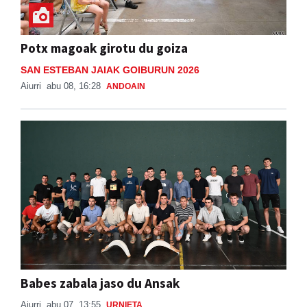
Potx magoak girotu du goiza
SAN ESTEBAN JAIAK GOIBURUN 2026
Aiurri
abu 08, 16:28
ANDOAIN
Babes zabala jaso du Ansak
Aiurri
abu 07, 13:55
URNIETA