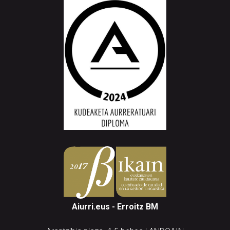
Aiurri.eus - Erroitz BM