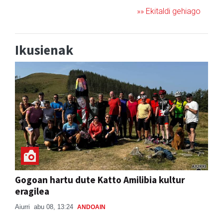
»» Ekitaldi gehiago
Ikusienak
Gogoan hartu dute Katto Amilibia kultur
eragilea
Aiurri
abu 08, 13:24
ANDOAIN