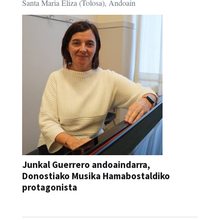
Santa Maria Eliza (Tolosa), Andoain
Junkal Guerrero andoaindarra,
Donostiako Musika Hamabostaldiko
protagonista
KONTZERTUA