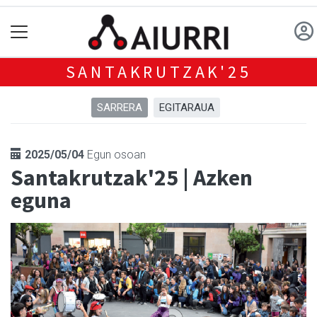
SANTAKRUTZAK'25
SARRERA
EGITARAUA
2025/05/04
Egun osoan
Santakrutzak'25 | Azken
eguna