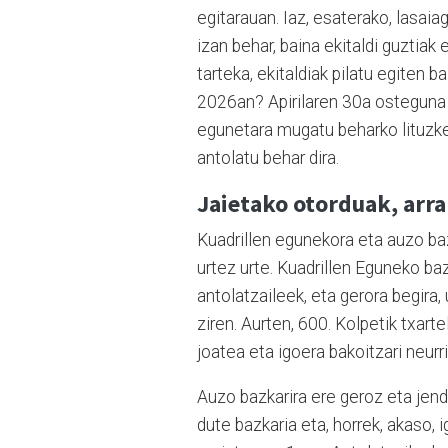
egitarauan. Iaz, esaterako, lasai
izan behar, baina ekitaldi guztiak
tarteka, ekitaldiak pilatu egiten b
2026an? Apirilaren 30a osteguna i
egunetara mugatu beharko lituzke
antolatu behar dira.
Jaietako otorduak, arr
Kuadrillen egunekora eta auzo baz
urtez urte. Kuadrillen Eguneko ba
antolatzaileek, eta gerora begira, 
ziren. Aurten, 600. Kolpetik txart
joatea eta igoera bakoitzari neurri
Auzo bazkarira ere geroz eta jend
dute bazkaria eta, horrek, akaso, 