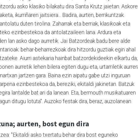
hitzordu asko klasiko bilakatu dira Santa Krutz jaietan. Askor
eta, ikurriñaren jaitsiera... Badira, aurten, berrikuntzak.
tolatu duten tirolina. Zaharrak eta berriak, klasikoak eta
zateko ezinbestekoa da antolatzaileen lana. Ardura eta
den lan asko dago aurretik. Jai Batzordeak badu bere alde
ntarioak: behar-beharrezkoak dira hitzordu guztiak egin ahal
zateke. Aiurri astekaria hainbat batzordekideekin elkartu da,
bonen aurretik lehen bilera egiten dugu eta, urtarriletik aurrer
martxan jartzen gara. Baina ezin aipatu gabe utzi inguruan
arpena ezinbestekoa da, bereziki, ekitaldi jakinetan. Batzuk
egira lantalde bat ari da lanean. Eta, bermouth musikatuaren
gun ditugu lotuta". Auzoko festak dira, beraz, auzolanean
zuna; aurten, bost egun dira
ea: "Ekitaldi asko txertatu behar dira bost eguneko