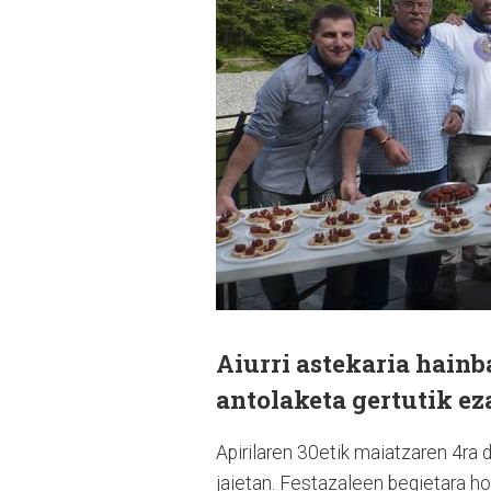
Aiurri astekaria hainb
antolaketa gertutik e
Apirilaren 30etik maiatzaren 4ra
jaietan. Festazaleen begietara hori