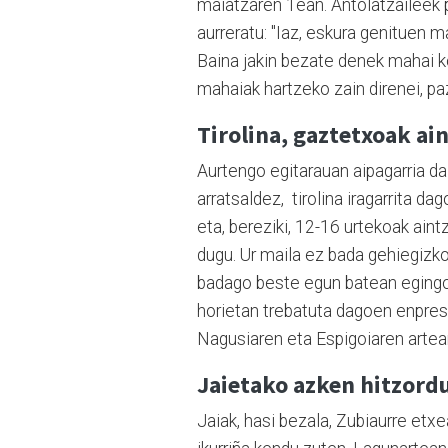
maiatzaren 1ean. Antolatzaileek 
aurreratu: "Iaz, eskura genituen m
Baina jakin bezate denek mahai k
mahaiak hartzeko zain direnei, pa
Tirolina, gaztetxoak ai
Aurtengo egitarauan aipagarria da
arratsaldez,
tirolina iragarrita d
eta, bereziki, 12-16 urtekoak aintz
dugu. Ur maila ez bada gehiegizko
badago beste egun batean egingo 
horietan trebatuta dagoen enpres
Nagusiaren eta Espigoiaren artean
Jaietako azken hitzord
Jaiak, hasi bezala, Zubiaurre etx