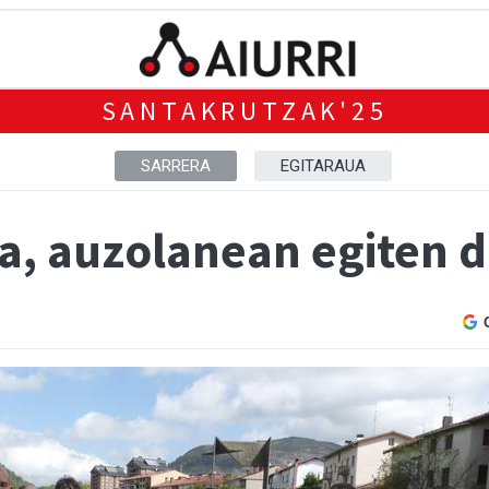
SANTAKRUTZAK'25
SARRERA
EGITARAUA
ra, auzolanean egiten 