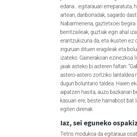
edana... egitarauari erreparatuta, 
artean, danborradak, sagardo dastak
Nabarmenena, gaztetxoei begira an
berritzaileak, guztiak egin ahal i
erantzukizuna da, eta ikusten ez 
inguruan dituen eragileak eta bolu
izateko. Gainerakoan ezinezkoa lit
jaiak asteko bi asteren faltan: "Ga
astero-astero zortziko lantaldea 
dugun boluntario taldea. Haien ek
aipatzen hasita, auzo bazkariari b
kasuan ere, beste hamabost bat la
egiten direnak.
Iaz, sei eguneko ospaki
Tetris modukoa da egitaraua osatz