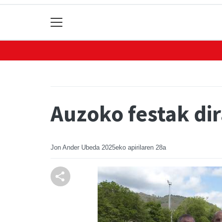
Auzoko festak di
Jon Ander Ubeda
2025eko apirilaren 28a