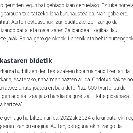
ago geunden
egun bat gehiago izan genuelako. Ez luke horrel
 egitarauan txertatzeko lana buruhaustea da. Nahi gabe ere,
aitira". Aurten estuasunak izan badituzte, zer izango da
zango baita, eta maiatzaren 3a igandea. Logikaz, lau
te jaiak. Baina, gero gerokoak. Lehenik eta behin aurtengoa
akastaren bidetik
karira hurbiltzen den festazaleen kopurua handitzen ari da,
zkaria, esaterako, nabarmen hazten ari da. Ondotxo dakite ho
urratsez urrats joatea erabaki dute: "Iaz, 500 txartel saldu
el gehiago saltzea jauzi handia da guretzat. Hobe pixkanaka
a hartzea".
e gehiago hurbiltzen ari da. 2022tik 2024ra larunbatarekin e
igoeran izan du eragina. Aurten, ostegunarekin izango da,