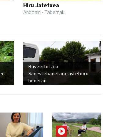
Hiru Jatetxea
Andoain
- Tabernak
Bus zerbitzua
ien
Sanestebanetara, asteburu
honetan