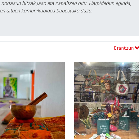
ortasun hitzak jaso eta zabaltzen ditu. Harpidedun eginda,
tzen dituen komunikabidea babestuko duzu.
Erantzun