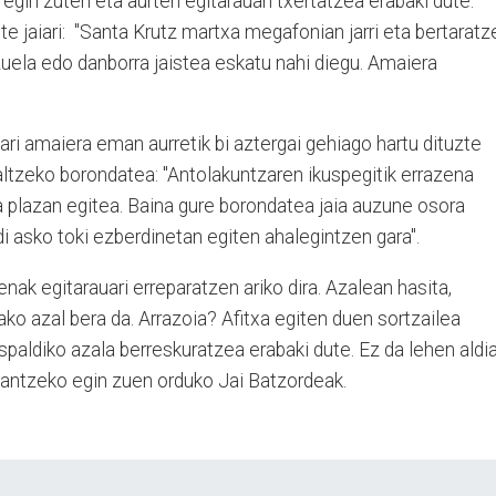
 egin zuten eta aurten egitarauan txertatzea erabaki dute.
 jaiari:
"Santa Krutz martxa megafonian jarri eta bertaratz
uela edo danborra jaistea eskatu nahi diegu. Amaiera
ari amaiera eman aurretik bi aztergai gehiago hartu dituzte
altzeko borondatea: "Antolakuntzaren ikuspegitik errazena
a plazan egitea. Baina gure borondatea jaia auzune osora
di asko toki ezberdinetan egiten ahalegintzen gara".
enak egitarauari erreparatzen ariko dira. Azalean hasita,
ako azal bera da. Arrazoia? Afitxa egiten duen sortzailea
spaldiko azala berreskuratzea erabaki dute. Ez da lehen aldia
, antzeko egin zuen orduko Jai Batzordeak.