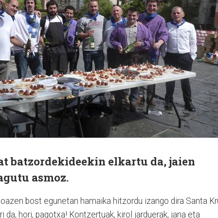
at batzordekideekin elkartu da, jaien
zagutu asmoz.
 doazen bost egunetan hamaika hitzordu izango dira Santa K
 da, hori, pagotxa! Kontzertuak, kirol jarduerak, jana eta