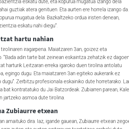
pazientzia eskatu dute, eta kopurua mugatua izango dela
ahai guztiak atera genituen. Eta aurten ere horrela izango da.
opurua mugatua dela. Bazkaltzeko ordua iristen denean,
zientzia eskatu nahi diegu".
ntzat hartu nahian
 tirolinaren iragarpena. Maiatzaren 3an, goizez eta
ago. "Bada adin tarte bat zeinean eskaintza zehatzik ez dagoe
at harturik Leitzaran erreka igaroko duen tirolina antolatu
a, egingo dugu. Eta maiatzaren 3an egiteko aukerarik ez
dugu". Zerbitzu profesionala eskainiko dute horretarako. La
a bat kontratatuko du Jai Batzordeak. Zubiarren parean, Kal
 jartzeko asmoa dute tirolina.
ua Zubiaurre etxean
ean amaituko dira. Iaz, igande gauean, Zubiaurre etxean zego