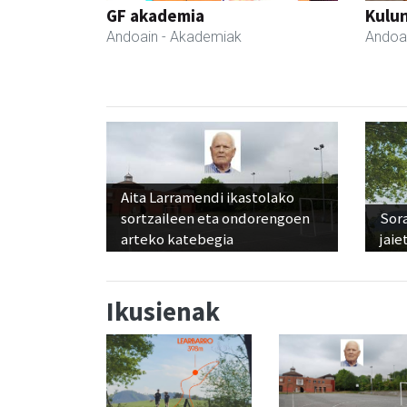
GF akademia
Kulu
Andoain
- Akademiak
Andoa
Aita Larramendi ikastolako
sortzaileen eta ondorengoen
Sora
arteko katebegia
jaie
Ikusienak