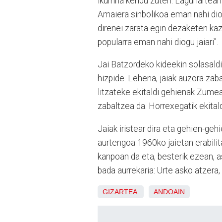
ikurriña kendu zuten. Lagunartean
Amaiera sinbolikoa eman nahi diote
direnei zarata egin dezaketen kaz
popularra eman nahi diogu jaiari".
Jai Batzordeko kideekin solasaldi
hizpide. Lehena, jaiak auzora zab
litzateke ekitaldi gehienak Zume
zabaltzea da. Horrexegatik ekital
Jaiak iristear dira eta gehien-gehi
aurtengoa 1960ko jaietan erabilit
kanpoan da eta, besterik ezean, a
bada aurrekaria: Urte asko atzera
GIZARTEA
ANDOAIN