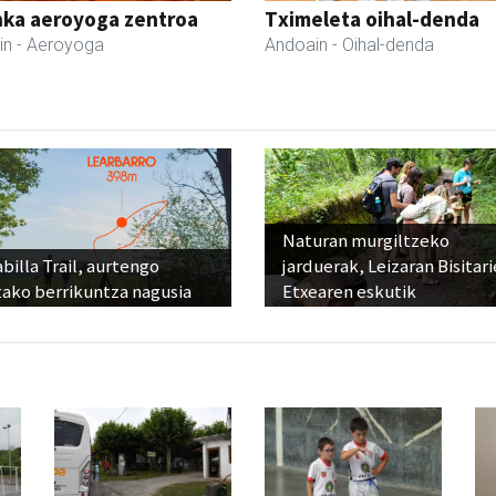
nka aeroyoga zentroa
Tximeleta oihal-denda
in
- Aeroyoga
Andoain
- Oihal-denda
Naturan murgiltzeko
billa Trail, aurtengo
jarduerak, Leizaran Bisitar
tako berrikuntza nagusia
Etxearen eskutik