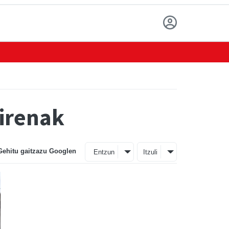
direnak
Gehitu gaitzazu Googlen
Entzun
Itzuli