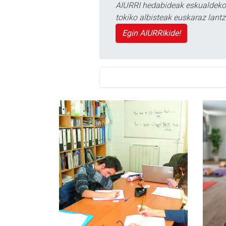
AIURRI hedabideak eskualdeko n
tokiko albisteak euskaraz lan
Egin AIURRIkide!