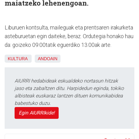
maiatzeko lehenengoan.
Liburuen kontsulta, maileguak eta prentsaren irakurketa
asteburuetan egin daiteke, beraz. Ordutegia honako hau
da: goizeko 09:00tatik eguerdiko 13:00ak arte.
KULTURA
ANDOAIN
AIURRI hedabideak eskualdeko nortasun hitzak
jaso eta zabaltzen ditu. Harpidedun eginda, tokiko
albisteak euskaraz lantzen dituen komunikabidea
babestuko duzu.
Egin AIURRIkide!