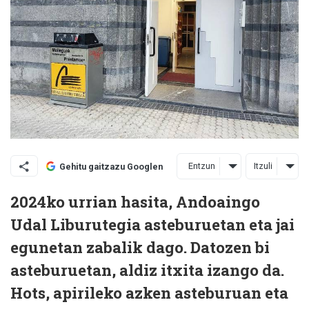
Entzun
Itzuli
Gehitu gaitzazu Googlen
2024ko urrian hasita, Andoaingo
Udal Liburutegia asteburuetan eta jai
egunetan zabalik dago. Datozen bi
asteburuetan, aldiz itxita izango da.
Hots, apirileko azken asteburuan eta