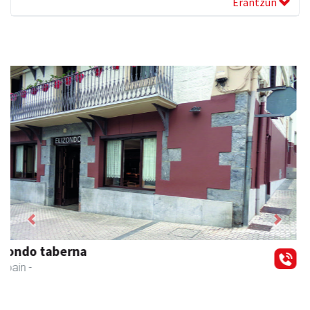
Erantzun
Previous
Next
Karrika auto konponketa
Andoain
- Auto konponketak