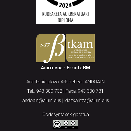
Aiurri.eus - Erroitz BM
Arantzibia plaza, 4-5 behea | ANDOAIN
Tel.: 943 300 732 | Faxa: 943 300 731
andoain@aiurri.eus | idazkaritza@aiurri.eus
Codesyntaxek garatua