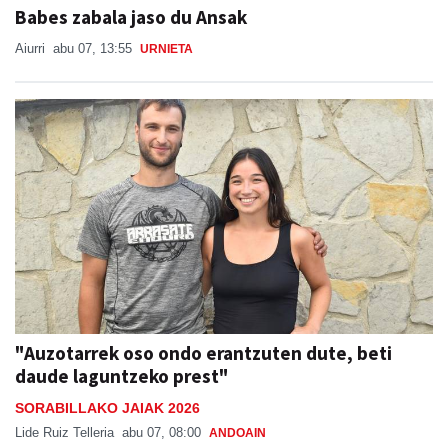
Babes zabala jaso du Ansak
Aiurri
abu 07, 13:55
URNIETA
"Auzotarrek oso ondo erantzuten dute, beti
daude laguntzeko prest"
SORABILLAKO JAIAK 2026
Lide Ruiz Telleria
abu 07, 08:00
ANDOAIN