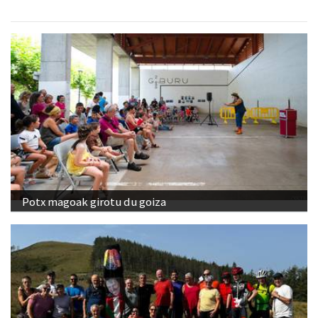
Potx magoak girotu du goiza