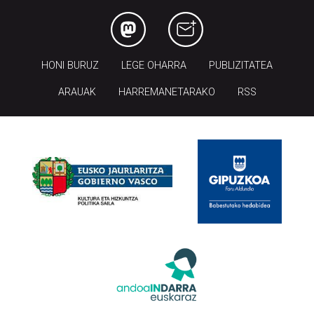
HONI BURUZ
LEGE OHARRA
PUBLIZITATEA
ARAUAK
HARREMANETARAKO
RSS