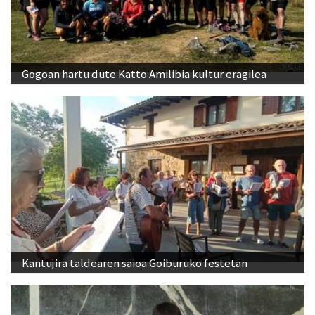
Gogoan hartu dute Katto Amilibia kultur eragilea
Kantujira taldearen saioa Goiburuko festetan