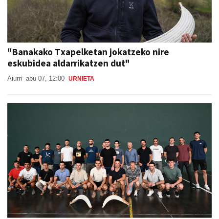
"Banakako Txapelketan jokatzeko nire
eskubidea aldarrikatzen dut"
Aiurri
abu 07, 12:00
URNIETA