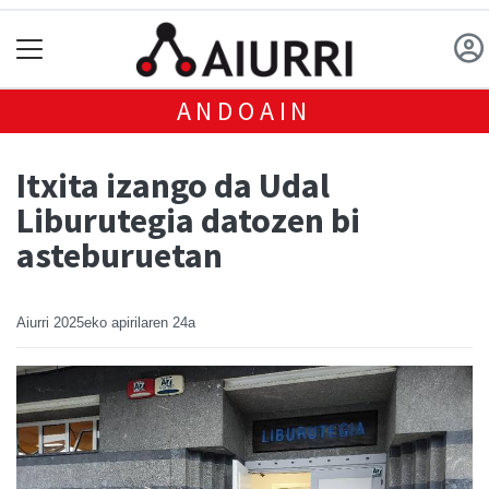
ANDOAIN
Itxita izango da Udal
Liburutegia datozen bi
asteburuetan
Aiurri
2025eko apirilaren 24a