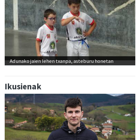
Adunako jaien lehen txanpa, asteburu honetan
Ikusienak