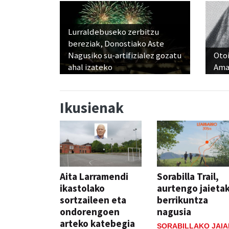
Lurraldebuseko zerbitzu
bereziak, Donostiako Aste
Nagusiko su-artifizialez gozatu
Otoi
ahal izateko
Ama
Ikusienak
Aita Larramendi
Sorabilla Trail,
ikastolako
aurtengo jaieta
sortzaileen eta
berrikuntza
ondorengoen
nagusia
arteko katebegia
SORABILLAKO JAIA