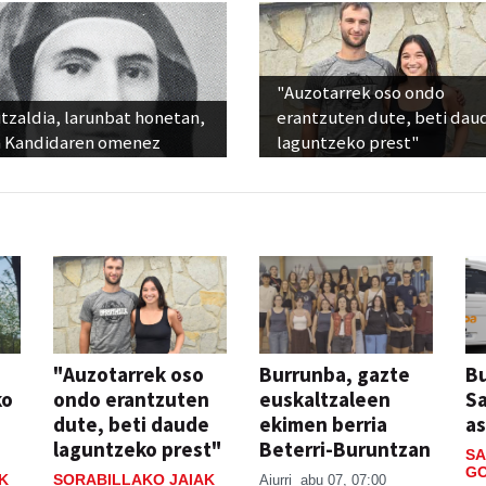
"Auzotarrek oso ondo
tzaldia, larunbat honetan,
erantzuten dute, beti dau
 Kandidaren omenez
laguntzeko prest"
"Auzotarrek oso
Burrunba, gazte
Bu
ko
ondo erantzuten
euskaltzaleen
S
dute, beti daude
ekimen berria
a
laguntzeko prest"
Beterri-Buruntzan
SA
GO
K
SORABILLAKO JAIAK
Aiurri
abu 07, 07:00