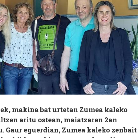
sek, makina bat urtetan Zumea kaleko
ltzen aritu ostean, maiatzaren 2an
u. Gaur eguerdian, Zumea kaleko zenbait