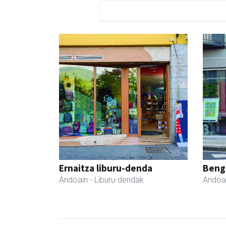
Ernaitza liburu-denda
Beng
Andoain
- Liburu-dendak
Andoa