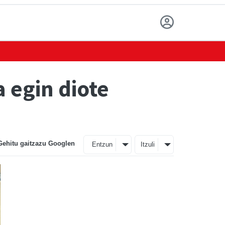
a egin diote
Gehitu gaitzazu Googlen
Entzun
Itzuli