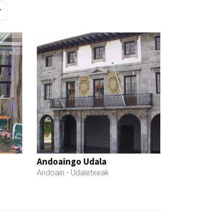
Andoaingo Udala
Andoain
- Udaletxeak