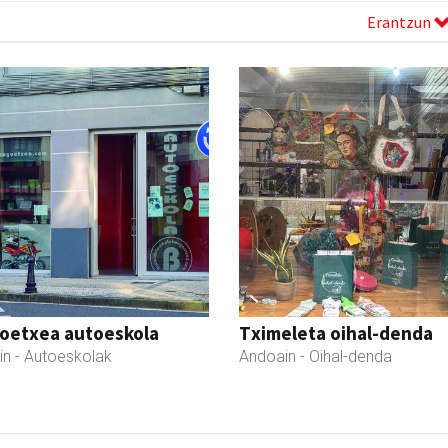
Erantzun
oetxea autoeskola
Tximeleta oihal-denda
in
- Autoeskolak
Andoain
- Oihal-denda