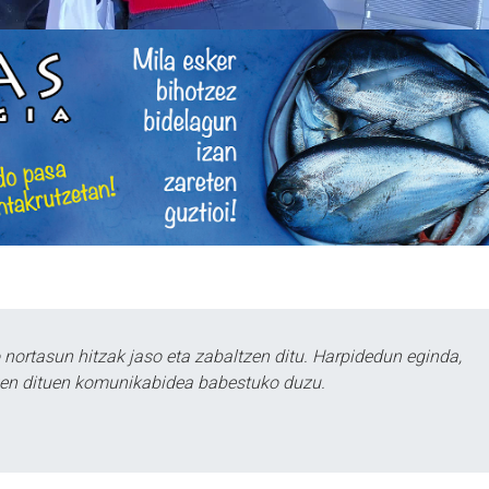
ortasun hitzak jaso eta zabaltzen ditu. Harpidedun eginda,
tzen dituen komunikabidea babestuko duzu.