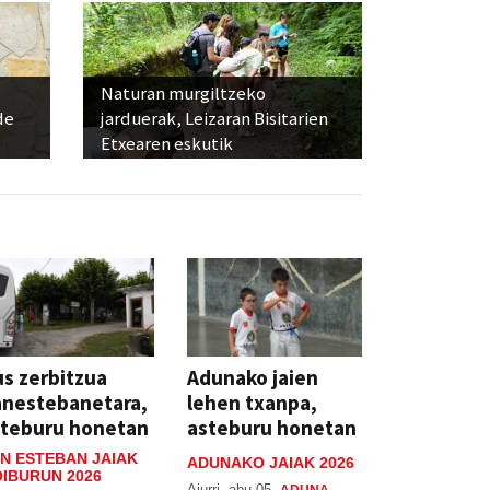
Naturan murgiltzeko
de
jarduerak, Leizaran Bisitarien
Etxearen eskutik
s zerbitzua
Adunako jaien
anestebanetara,
lehen txanpa,
steburu honetan
asteburu honetan
N ESTEBAN JAIAK
ADUNAKO JAIAK 2026
IBURUN 2026
Aiurri
abu 05
ADUNA