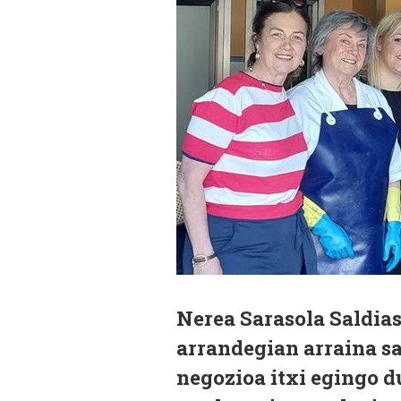
Nerea Sarasola Saldia
arrandegian arraina sa
negozioa itxi egingo d