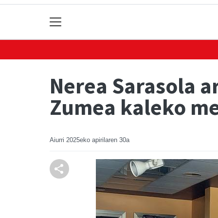
Nerea Sarasola ar
Zumea kaleko me
Aiurri
2025eko apirilaren 30a