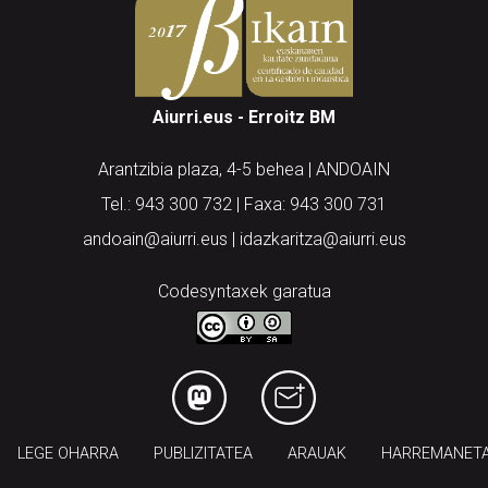
Aiurri.eus - Erroitz BM
Arantzibia plaza, 4-5 behea | ANDOAIN
Tel.: 943 300 732 | Faxa: 943 300 731
andoain@aiurri.eus | idazkaritza@aiurri.eus
Codesyntaxek garatua
LEGE OHARRA
PUBLIZITATEA
ARAUAK
HARREMANET