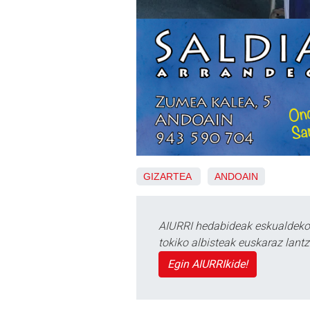
GIZARTEA
ANDOAIN
AIURRI hedabideak eskualdeko n
tokiko albisteak euskaraz lan
Egin AIURRIkide!