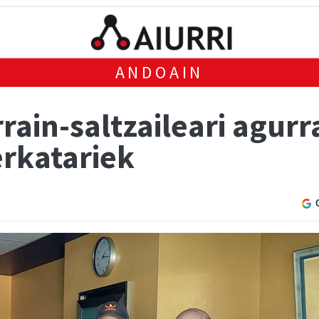
ANDOAIN
rain-saltzaileari agurr
rkatariek