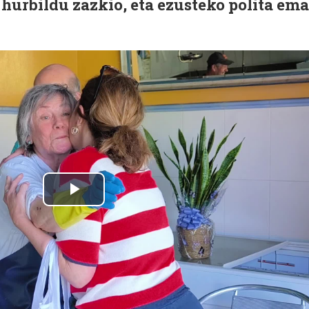
hurbildu zazkio, eta ezusteko polita em