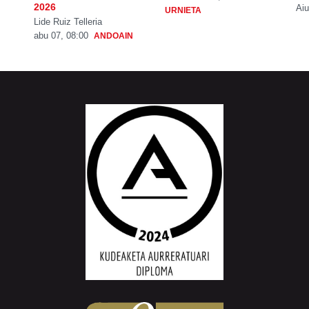
2026
Aiu
URNIETA
Lide Ruiz Telleria
abu 07, 08:00
ANDOAIN