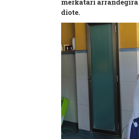
merkatari arrandegira 
diote.