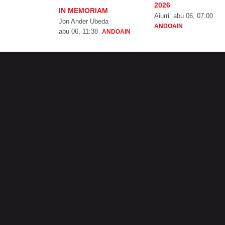
2026
IN MEMORIAM
Aiurri
abu 06, 07:00
Jon Ander Ubeda
ANDOAIN
abu 06, 11:38
ANDOAIN