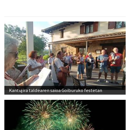
Kantujira taldearen saioa Goiburuko festetan