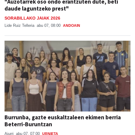
"Auzotarrek oso ondo erantzuten dute, beti
daude laguntzeko prest"
SORABILLAKO JAIAK 2026
Lide Ruiz Telleria
abu 07, 08:00
ANDOAIN
Burrunba, gazte euskaltzaleen ekimen berria
Beterri-Buruntzan
Aiurri
abu 07, 07:00
URNIETA