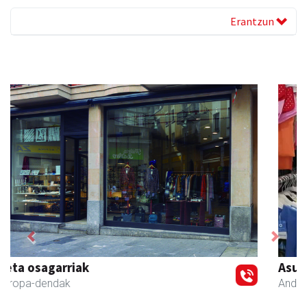
Erantzun
Previous
Next
Asun denda
Andoain
- Arropa-dendak