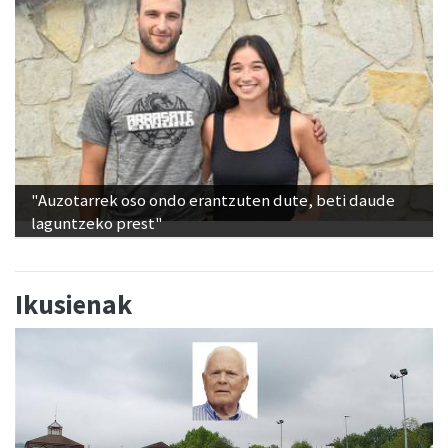
"Auzotarrek oso ondo erantzuten dute, beti daude
laguntzeko prest"
Ikusienak