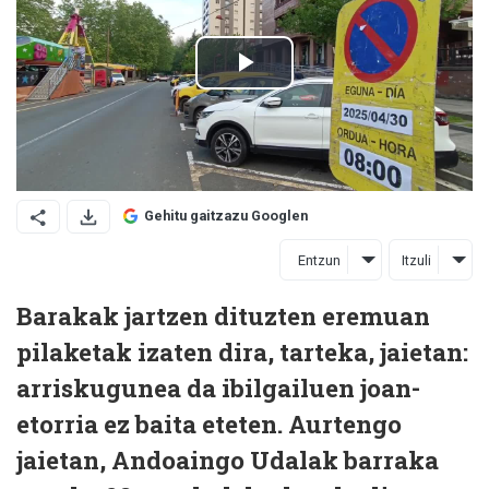
Gehitu gaitzazu Googlen
Entzun
Itzuli
Barakak jartzen dituzten eremuan
pilaketak izaten dira, tarteka, jaietan:
arriskugunea da ibilgailuen joan-
etorria ez baita eteten. Aurtengo
jaietan, Andoaingo Udalak barraka