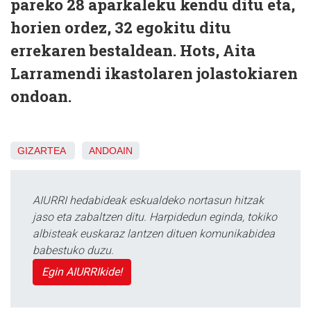
pareko 28 aparkaleku kendu ditu eta,
horien ordez, 32 egokitu ditu
errekaren bestaldean. Hots, Aita
Larramendi ikastolaren jolastokiaren
ondoan.
GIZARTEA
ANDOAIN
AIURRI hedabideak eskualdeko nortasun hitzak
jaso eta zabaltzen ditu. Harpidedun eginda, tokiko
albisteak euskaraz lantzen dituen komunikabidea
babestuko duzu.
Egin AIURRIkide!