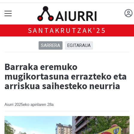
SANTAKRUTZAK'25
SARRERA
EGITARAUA
Barraka eremuko
mugikortasuna errazteko eta
arriskua saihesteko neurria
Aiurri
2025eko apirilaren 28a