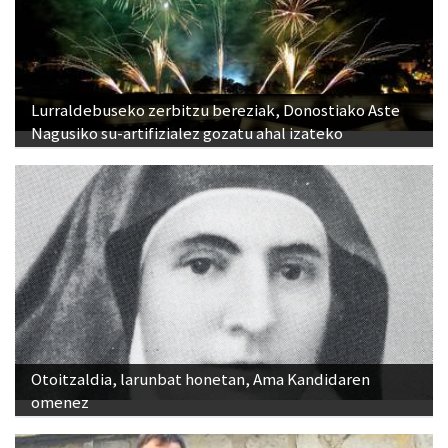
Lurraldebuseko zerbitzu bereziak, Donostiako Aste
Nagusiko su-artifizialez gozatu ahal izateko
Otoitzaldia, larunbat honetan, Ama Kandidaren
omenez