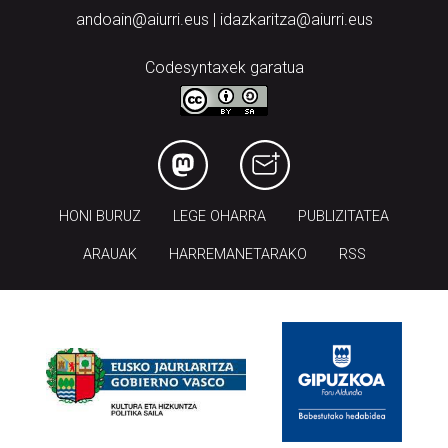
andoain@aiurri.eus | idazkaritza@aiurri.eus
Codesyntaxek garatua
HONI BURUZ
LEGE OHARRA
PUBLIZITATEA
ARAUAK
HARREMANETARAKO
RSS