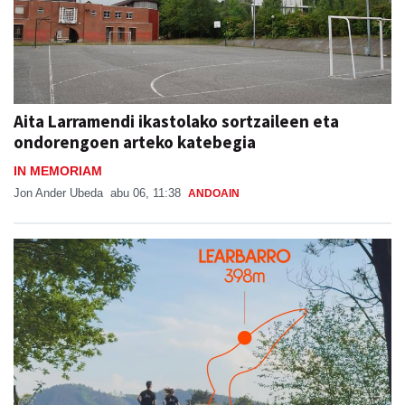
Aita Larramendi ikastolako sortzaileen eta
ondorengoen arteko katebegia
IN MEMORIAM
Jon Ander Ubeda
abu 06, 11:38
ANDOAIN