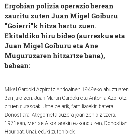
Ergobian polizia operazio berean
zauritu zuten Juan Migel Goiburu
”Goierri”k hitza hartu zuen.
Ekitaldiko hiru bideo (aurreskua eta
Juan Migel Goiburu eta Ane
Muguruzaren hitzartze bana),
behean:
Mikel Gardoki Azpirotz Andoainen 1949eko abuztuaren
3an jaio zen. Juan Martin Gardoki eta Antonia Azpirotz
zituen gurasoak. Ume zelarik, familiarekin batera
Donostiara, Ategorrieta auzora joan zen bizitzera.
1971ean, Mertxe Alkortarekin ezkondu zen, Donostian.
Haur bat, Unai, eduki zuten biek.