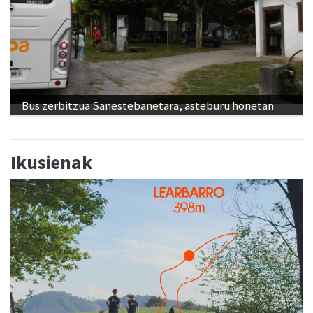
Bus zerbitzua Sanestebanetara, asteburu honetan
Ikusienak