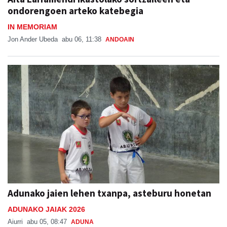
ondorengoen arteko katebegia
IN MEMORIAM
Jon Ander Ubeda
abu 06, 11:38
ANDOAIN
Adunako jaien lehen txanpa, asteburu honetan
ADUNAKO JAIAK 2026
Aiurri
abu 05, 08:47
ADUNA