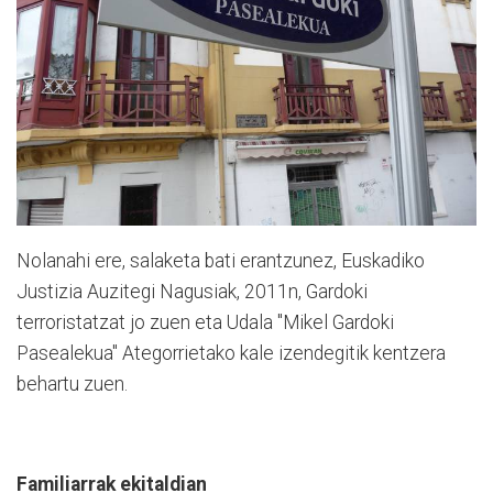
Nolanahi ere, salaketa bati erantzunez, Euskadiko
Justizia Auzitegi Nagusiak, 2011n, Gardoki
terroristatzat jo zuen eta Udala "Mikel Gardoki
Pasealekua" Ategorrietako kale izendegitik kentzera
behartu zuen.
Familiarrak ekitaldian