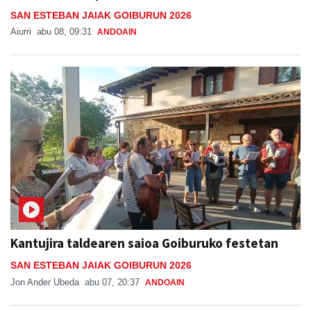
SAN ESTEBAN JAIAK GOIBURUN 2026
Aiurri
abu 08, 09:31
ANDOAIN
Kantujira taldearen saioa Goiburuko festetan
SAN ESTEBAN JAIAK GOIBURUN 2026
Jon Ander Ubeda
abu 07, 20:37
ANDOAIN