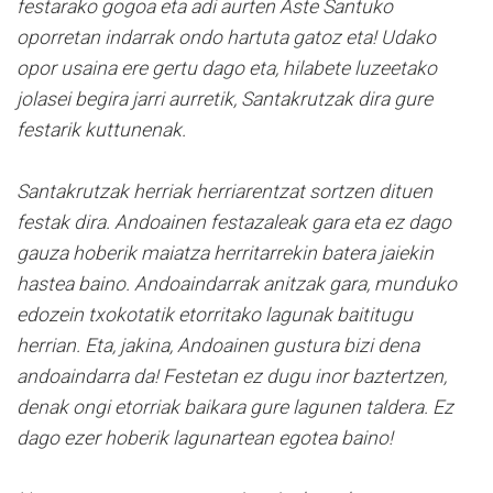
festarako gogoa eta adi aurten Aste Santuko
oporretan indarrak ondo hartuta gatoz eta!
Udako
opor usaina ere gertu dago eta, hilabete luzeetako
jolasei begira jarri aurretik, Santakrutzak dira gure
festarik kuttunenak.
Santakrutzak herriak herriarentzat sortzen dituen
festak dira. Andoainen festazaleak gara eta ez dago
gauza hoberik maiatza herritarrekin batera jaiekin
hastea baino.
Andoaindarrak anitzak gara, munduko
edozein txokotatik etorritako lagunak baititugu
herrian. Eta, jakina, Andoainen gustura bizi dena
andoaindarra da!
Festetan ez dugu inor baztertzen,
denak ongi etorriak baikara gure lagunen taldera. Ez
dago ezer hoberik lagunartean egotea baino!