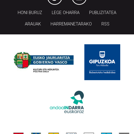
HONI BURUZ
LEGE OHARRA
PUBLIZITATEA
ARAUAK
HARREMANETARAKO
RSS