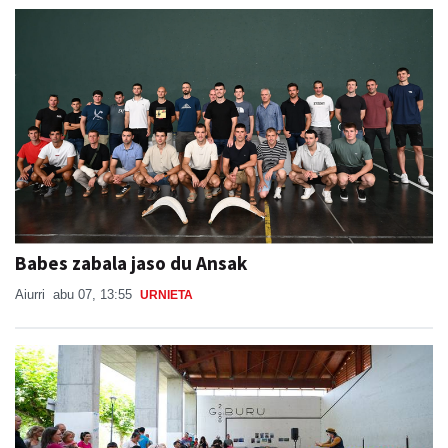
Babes zabala jaso du Ansak
Aiurri
abu 07, 13:55
URNIETA