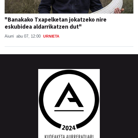
"Banakako Txapelketan jokatzeko nire
eskubidea aldarrikatzen dut"
Aiurri
abu 07, 12:00
URNIETA