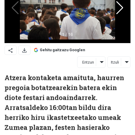
Gehitu gaitzazu Googlen
Entzun
Itzuli
Atzera kontaketa amaituta, haurren
pregoia botatzearekin batera ekin
diote festari andoaindarrek.
Arratsaldeko 16:00tan bildu dira
herriko hiru ikastetxeetako umeak
Zumea plazan, festen hasierako