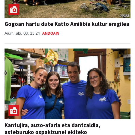
Gogoan hartu dute Katto Amilibia kultur eragilea
Aiurri
abu 08, 13:24
ANDOAIN
Kantujira, auzo-afaria eta dantzaldia,
asteburuko ospakizunei ekiteko