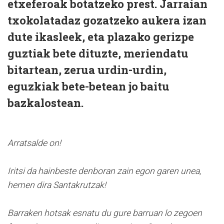
etxeferoak botatzeko prest. Jarraian
txokolatadaz gozatzeko aukera izan
dute ikasleek, eta plazako gerizpe
guztiak bete dituzte, meriendatu
bitartean, zerua urdin-urdin,
eguzkiak bete-betean jo baitu
bazkalostean.
Arratsalde on!
Iritsi da hainbeste denboran zain egon garen unea,
hemen dira Santakrutzak!
Barraken hotsak esnatu du gure barruan lo zegoen