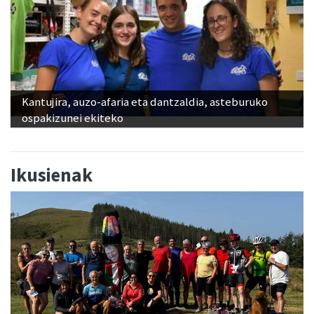
Kantujira, auzo-afaria eta dantzaldia, asteburuko
ospakizunei ekiteko
Ikusienak