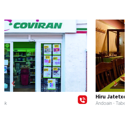
Previous
Next
Hiru Jatetxea
Andoain
- Tabernak