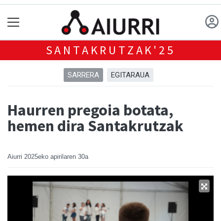
SANTAKRUTZAK'25
SARRERA
EGITARAUA
Haurren pregoia botata,
hemen dira Santakrutzak
Aiurri
2025eko apirilaren 30a