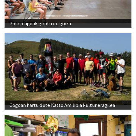
Potx magoak girotu du goiza
Gogoan hartu dute Katto Amilibia kultur eragilea