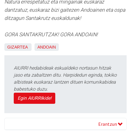
Natura errespetatuz eta mingainak euskaraz
dantzatuz, euskaraz bizi gaitezen Andoainen eta ospa
ditzagun Santakrutz euskaldunak!
GORA SANTAKRUTZAK! GORA ANDOAIN!
GIZARTEA
ANDOAIN
AIURRI hedabideak eskualdeko nortasun hitzak
jaso eta zabaltzen ditu. Harpidedun eginda, tokiko
albisteak euskaraz lantzen dituen komunikabidea
babestuko duzu.
Egin AIURRIkide!
Erantzun