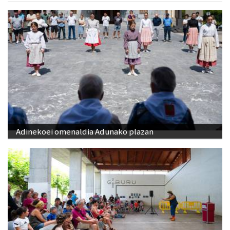
Adinekoei omenaldia Adunako plazan