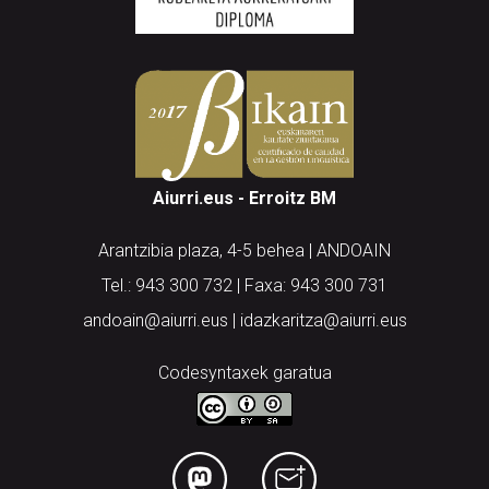
Aiurri.eus - Erroitz BM
Arantzibia plaza, 4-5 behea | ANDOAIN
Tel.: 943 300 732 | Faxa: 943 300 731
andoain@aiurri.eus | idazkaritza@aiurri.eus
Codesyntaxek garatua