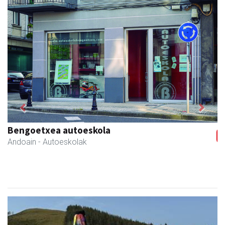
Previous
Next
Coviran Karrika
Andoain
- Janari-dendak