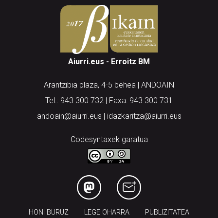
Aiurri.eus - Erroitz BM
Arantzibia plaza, 4-5 behea | ANDOAIN
Tel.: 943 300 732 | Faxa: 943 300 731
andoain@aiurri.eus | idazkaritza@aiurri.eus
Codesyntaxek garatua
HONI BURUZ
LEGE OHARRA
PUBLIZITATEA