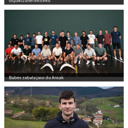
ospakizunei ekiteko
Babes zabala jaso du Ansak