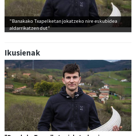
"Banakako Txapelketan jokatzeko nire eskubidea
aldarrikatzen dut"
Ikusienak