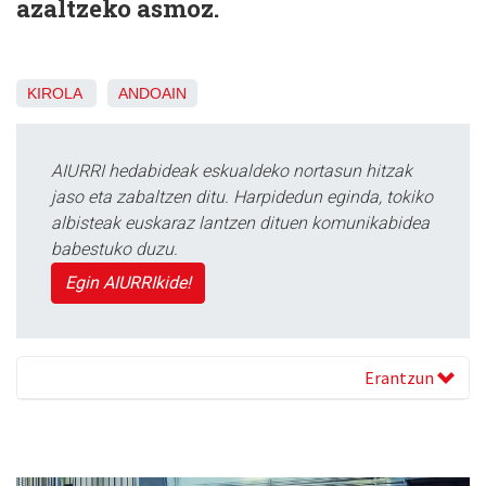
azaltzeko asmoz.
KIROLA
ANDOAIN
AIURRI hedabideak eskualdeko nortasun hitzak
jaso eta zabaltzen ditu. Harpidedun eginda, tokiko
albisteak euskaraz lantzen dituen komunikabidea
babestuko duzu.
Egin AIURRIkide!
Erantzun