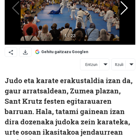
Gehitu gaitzazu Googlen
Entzun
Itzuli
Judo eta karate erakustaldia izan da,
gaur arratsaldean, Zumea plazan,
Sant Krutz festen egitarauaren
barruan. Hala, tatami gainean izan
dira dozenaka judoka zein karateka,
urte osoan ikasitakoa jendaurrean