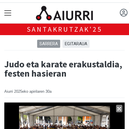
SANTAKRUTZAK'25
SARRERA
EGITARAUA
Judo eta karate erakustaldia,
festen hasieran
Aiurri
2025eko apirilaren 30a