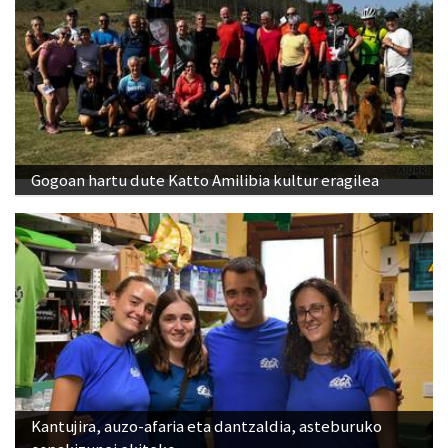
Gogoan hartu dute Katto Amilibia kultur eragilea
Kantujira, auzo-afaria eta dantzaldia, asteburuko