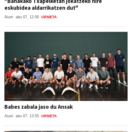
"Banakako Txapelketan jokatzeko nire
eskubidea aldarrikatzen dut"
Aiurri
abu 07, 12:00
URNIETA
Babes zabala jaso du Ansak
Aiurri
abu 07, 13:55
URNIETA