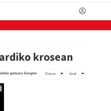
guardiko krosean
Gehitu gaitzazu Googlen
Entzun
Itzuli