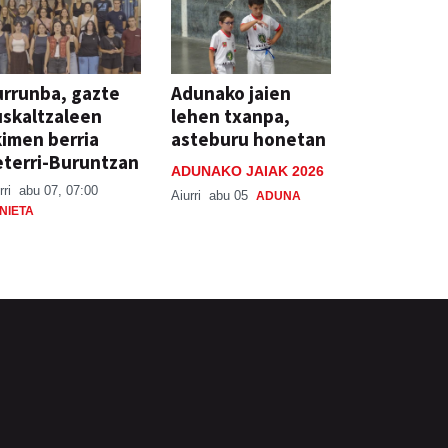
rrunba, gazte
Adunako jaien
skaltzaleen
lehen txanpa,
imen berria
asteburu honetan
terri-Buruntzan
ADUNAKO JAIAK 2026
rri
abu 07, 07:00
Aiurri
abu 05
ADUNA
NIETA