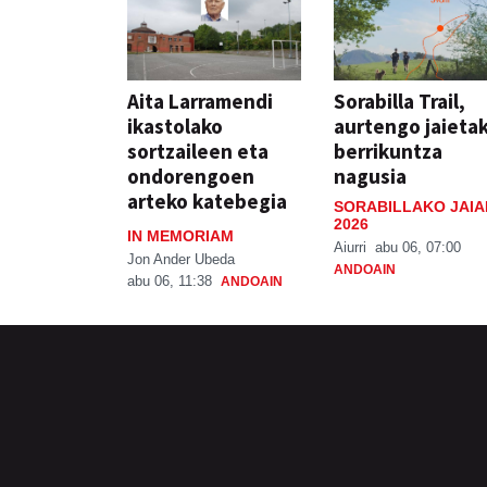
Aita Larramendi
Sorabilla Trail,
ikastolako
aurtengo jaieta
sortzaileen eta
berrikuntza
ondorengoen
nagusia
arteko katebegia
SORABILLAKO JAIA
2026
IN MEMORIAM
Aiurri
abu 06, 07:00
Jon Ander Ubeda
ANDOAIN
abu 06, 11:38
ANDOAIN