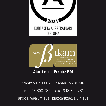
Aiurri.eus - Erroitz BM
Arantzibia plaza, 4-5 behea | ANDOAIN
Tel.: 943 300 732 | Faxa: 943 300 731
andoain@aiurri.eus | idazkaritza@aiurri.eus