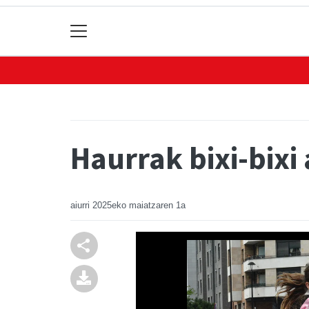
Haurrak bixi-bixi
aiurri
2025eko maiatzaren 1a