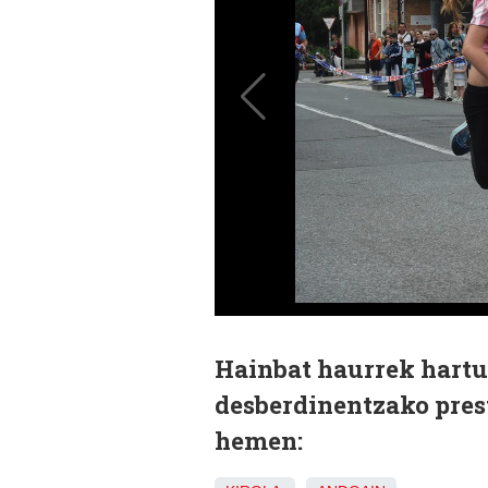
Hainbat haurrek hartu
desberdinentzako prest
hemen: