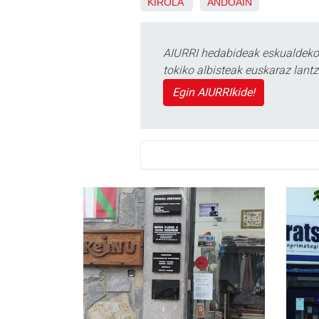
KIROLA
ANDOAIN
AIURRI hedabideak eskualdeko n
tokiko albisteak euskaraz lan
Egin AIURRIkide!