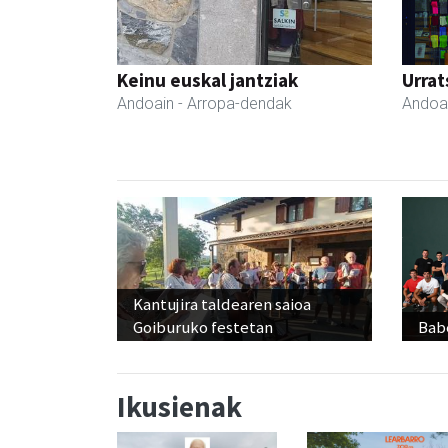
Keinu euskal jantziak
Urrat
Andoain
- Arropa-dendak
Andoa
Kantujira taldearen saioa
Goiburuko festetan
Babe
Ikusienak