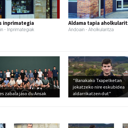
s inprimategia
Aldama tapia aholkularit
in
- Inprimategiak
Andoain
- Aholkularitza
"Banakako Txapelketan
jokatzeko nire eskubidea
s zabala jaso du Ansak
aldarrikatzen dut"