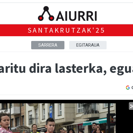
SANTAKRUTZAK'25
SARRERA
EGITARAUA
 aritu dira lasterka, e