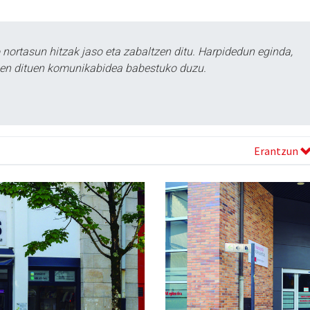
ortasun hitzak jaso eta zabaltzen ditu. Harpidedun eginda,
tzen dituen komunikabidea babestuko duzu.
Erantzun