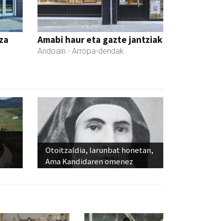
za
Amabi haur eta gazte jantziak
Andoain
- Arropa-dendak
Otoitzaldia, larunbat honetan,
Ama Kandidaren omenez