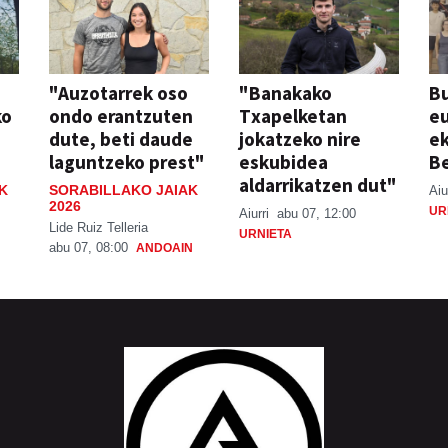
"Auzotarrek oso
"Banakako
Bu
ko
ondo erantzuten
Txapelketan
eu
dute, beti daude
jokatzeko nire
ek
laguntzeko prest"
eskubidea
Be
aldarrikatzen dut"
K
SORABILLAKO JAIAK
Aiu
2026
UR
Aiurri
abu 07, 12:00
Lide Ruiz Telleria
URNIETA
abu 07, 08:00
ANDOAIN