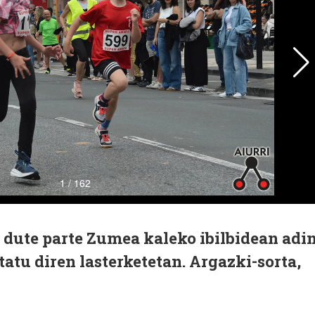
 dute parte Zumea kaleko ibilbidean adi
atu diren lasterketetan. Argazki-sorta,