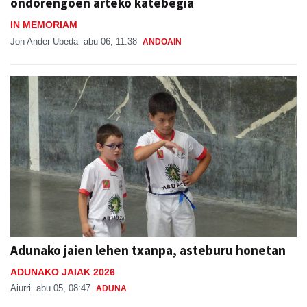
ondorengoen arteko katebegia
IN MEMORIAM
Jon Ander Ubeda
abu 06, 11:38
ANDOAIN
Adunako jaien lehen txanpa, asteburu honetan
ADUNAKO JAIAK 2026
Aiurri
abu 05, 08:47
ADUNA