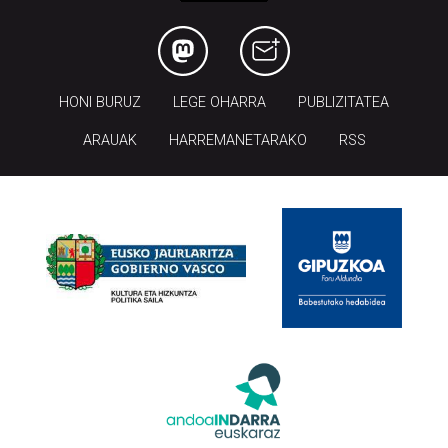
HONI BURUZ
LEGE OHARRA
PUBLIZITATEA
ARAUAK
HARREMANETARAKO
RSS