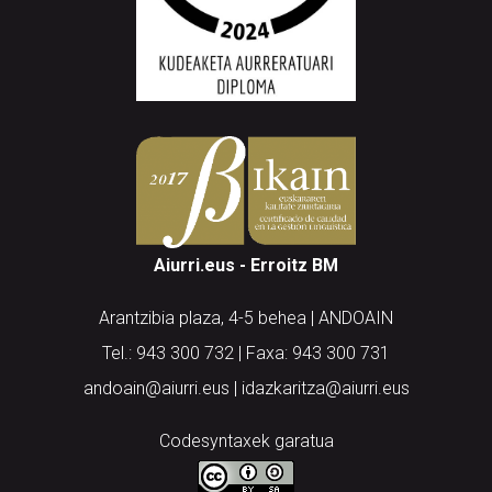
Aiurri.eus - Erroitz BM
Arantzibia plaza, 4-5 behea | ANDOAIN
Tel.: 943 300 732 | Faxa: 943 300 731
andoain@aiurri.eus | idazkaritza@aiurri.eus
Codesyntaxek garatua