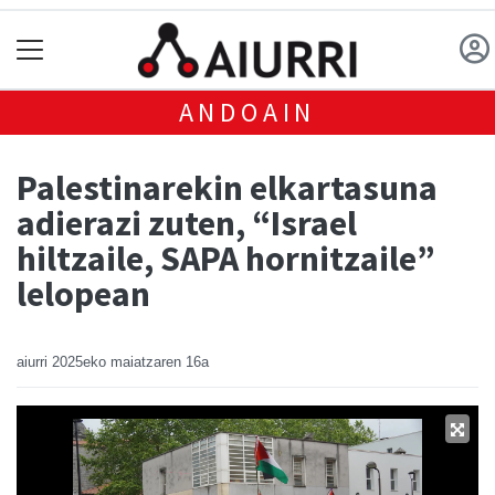
ANDOAIN
Palestinarekin elkartasuna
adierazi zuten, “Israel
hiltzaile, SAPA hornitzaile”
lelopean
aiurri
2025eko maiatzaren 16a