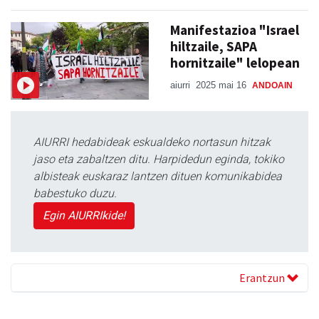
Manifestazioa "Israel
hiltzaile, SAPA
hornitzaile" lelopean
aiurri
2025 mai 16
ANDOAIN
AIURRI hedabideak eskualdeko nortasun hitzak
jaso eta zabaltzen ditu. Harpidedun eginda, tokiko
albisteak euskaraz lantzen dituen komunikabidea
babestuko duzu.
Egin AIURRIkide!
Erantzun