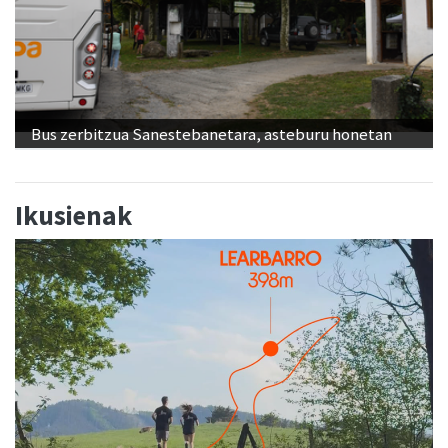
Bus zerbitzua Sanestebanetara, asteburu honetan
Ikusienak