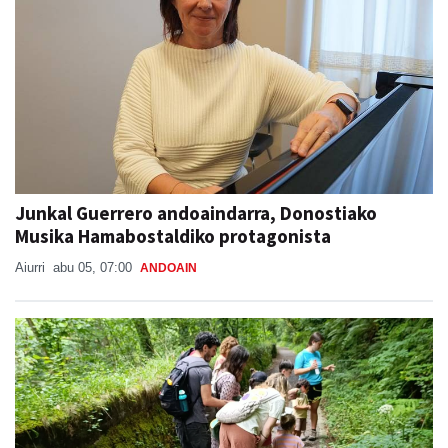
Junkal Guerrero andoaindarra, Donostiako
Musika Hamabostaldiko protagonista
Aiurri
abu 05, 07:00
ANDOAIN