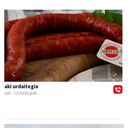
Previous
Next
Ondarreta taberna
Andoain
- Tabernak