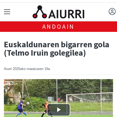
ANDOAIN
Euskaldunaren bigarren gola
(Telmo Iruin golegilea)
Aiurri
2025eko maiatzaren 19a