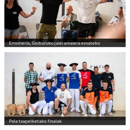
Erromeria, Goiburuko jaiei amaiera emateko
Pala txapelketako finalak