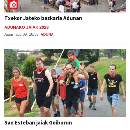
Txekor Jateko bazkaria Adunan
ADUNAKO JAIAK 2026
Aiurri
abu 09, 16:33
ADUNA
San Esteban jaiak Goiburun