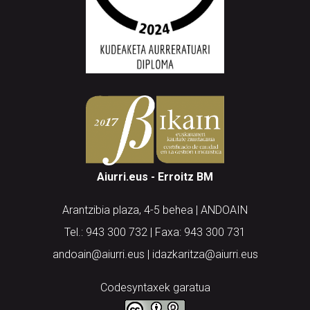
Aiurri.eus - Erroitz BM
Arantzibia plaza, 4-5 behea | ANDOAIN
Tel.: 943 300 732 | Faxa: 943 300 731
andoain@aiurri.eus | idazkaritza@aiurri.eus
Codesyntaxek garatua