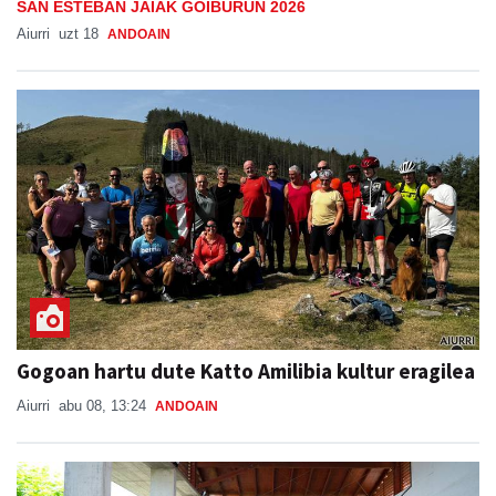
SAN ESTEBAN JAIAK GOIBURUN 2026
Aiurri
uzt 18
ANDOAIN
Gogoan hartu dute Katto Amilibia kultur eragilea
Aiurri
abu 08, 13:24
ANDOAIN