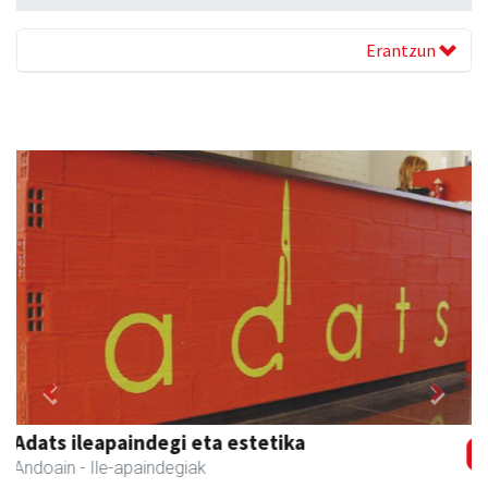
Erantzun
Previous
Next
Kuttun kafetegia
Andoain
- Gozotegiak