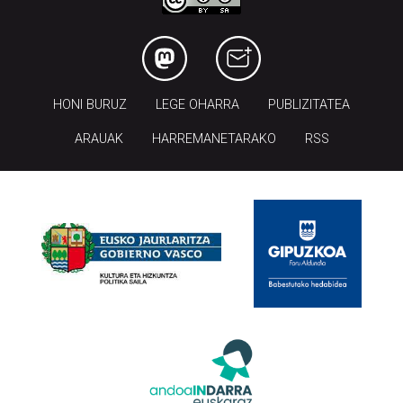
HONI BURUZ
LEGE OHARRA
PUBLIZITATEA
ARAUAK
HARREMANETARAKO
RSS