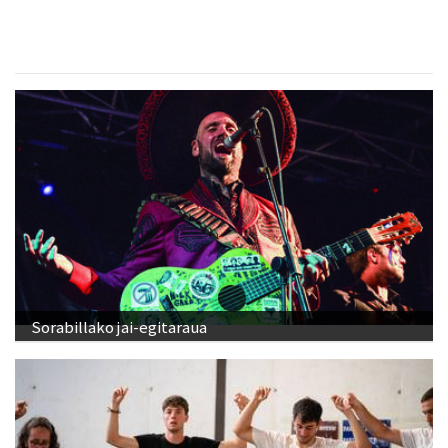
Sorabillako jai-egitaraua