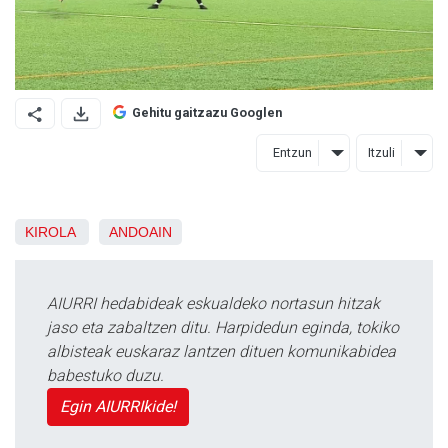
Gehitu gaitzazu Googlen
Entzun
Itzuli
KIROLA
ANDOAIN
AIURRI hedabideak eskualdeko nortasun hitzak
jaso eta zabaltzen ditu. Harpidedun eginda, tokiko
albisteak euskaraz lantzen dituen komunikabidea
babestuko duzu.
Egin AIURRIkide!