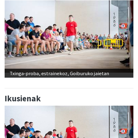
Txinga-proba, estrainekoz, Goiburuko jaietan
Ikusienak