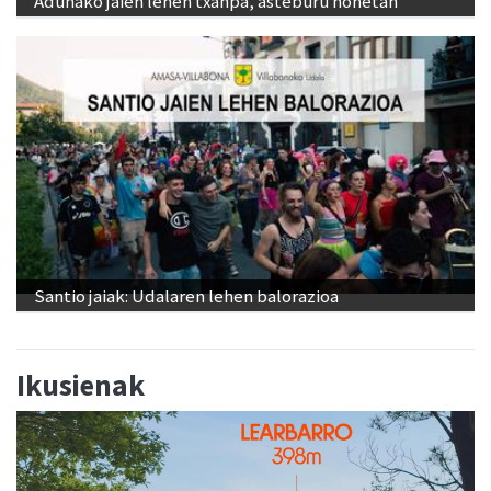
Adunako jaien lehen txanpa, asteburu honetan
Santio jaiak: Udalaren lehen balorazioa
Ikusienak