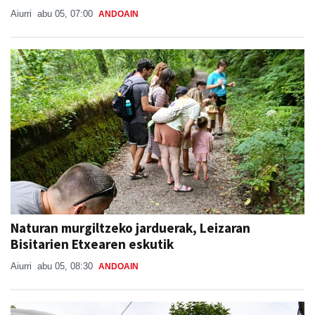
Aiurri
abu 05, 07:00
ANDOAIN
Naturan murgiltzeko jarduerak, Leizaran
Bisitarien Etxearen eskutik
Aiurri
abu 05, 08:30
ANDOAIN