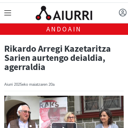
ANDOAIN
Rikardo Arregi Kazetaritza
Sarien aurtengo deialdia,
agerraldia
Aiurri
2025eko maiatzaren 20a