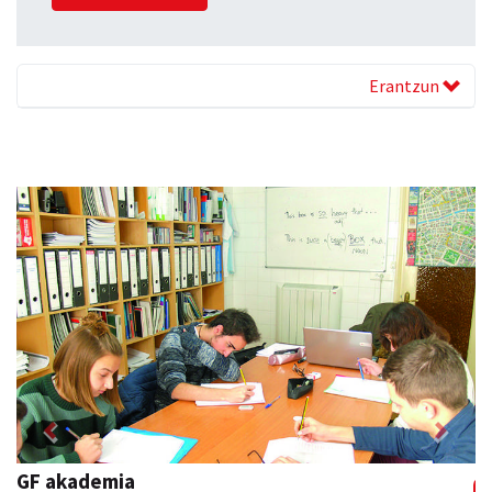
Erantzun
Previous
Next
Tximeleta oihal-denda