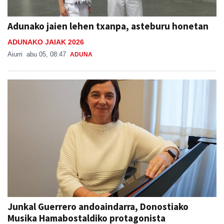
Adunako jaien lehen txanpa, asteburu honetan
ADUNAKO JAIAK 2026
Aiurri
abu 05, 08:47
ADUNA
Junkal Guerrero andoaindarra, Donostiako
Musika Hamabostaldiko protagonista