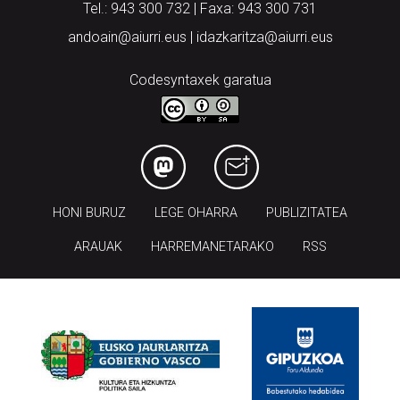
Tel.: 943 300 732 | Faxa: 943 300 731
andoain@aiurri.eus | idazkaritza@aiurri.eus
Codesyntaxek garatua
HONI BURUZ
LEGE OHARRA
PUBLIZITATEA
ARAUAK
HARREMANETARAKO
RSS