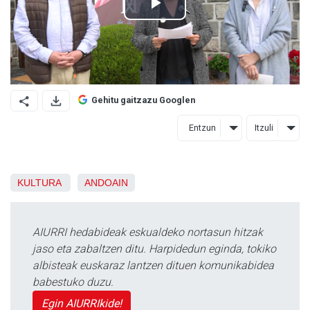
Gehitu gaitzazu Googlen
Entzun
Itzuli
KULTURA
ANDOAIN
AIURRI hedabideak eskualdeko nortasun hitzak
jaso eta zabaltzen ditu. Harpidedun eginda, tokiko
albisteak euskaraz lantzen dituen komunikabidea
babestuko duzu.
Egin AIURRIkide!