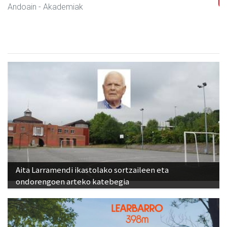
Andoain
- Oihal-denda
Aita Larramendi ikastolako sortzaileen eta
ondorengoen arteko katebegia