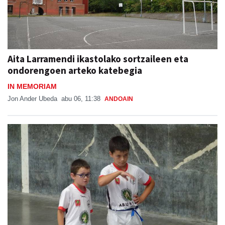
Aita Larramendi ikastolako sortzaileen eta
ondorengoen arteko katebegia
IN MEMORIAM
Jon Ander Ubeda
abu 06, 11:38
ANDOAIN