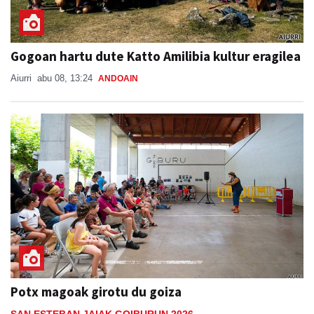
Gogoan hartu dute Katto Amilibia kultur eragilea
Aiurri
abu 08, 13:24
ANDOAIN
Potx magoak girotu du goiza
SAN ESTEBAN JAIAK GOIBURUN 2026