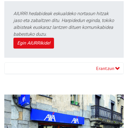
AIURRI hedabideak eskualdeko nortasun hitzak
jaso eta zabaltzen ditu. Harpidedun eginda, tokiko
albisteak euskaraz lantzen dituen komunikabidea
babestuko duzu.
Egin AIURRIkide!
Erantzun