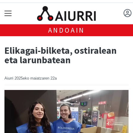
ANDOAIN
Elikagai-bilketa, ostiralean
eta larunbatean
Aiurri
2025eko maiatzaren 22a