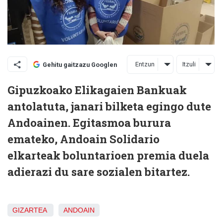
Entzun
Itzuli
Gehitu gaitzazu Googlen
Gipuzkoako Elikagaien Bankuak
antolatuta, janari bilketa egingo dute
Andoainen. Egitasmoa burura
emateko, Andoain Solidario
elkarteak boluntarioen premia duela
adierazi du sare sozialen bitartez.
GIZARTEA
ANDOAIN