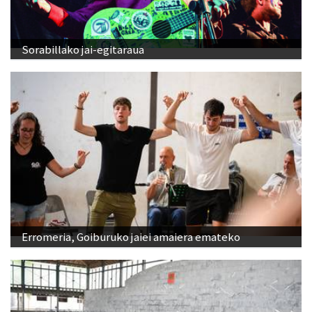
Sorabillako jai-egitaraua
Erromeria, Goiburuko jaiei amaiera emateko