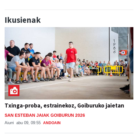
Ikusienak
Txinga-proba, estrainekoz, Goiburuko jaietan
SAN ESTEBAN JAIAK GOIBURUN 2026
Aiurri
abu 09, 09:55
ANDOAIN