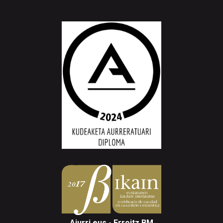
Aiurri.eus - Erroitz BM