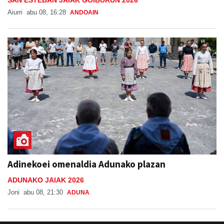
Aiurri
abu 08, 16:28
ANDOAIN
Adinekoei omenaldia Adunako plazan
ADUNAKO JAIAK 2026
Joni
abu 08, 21:30
ADUNA