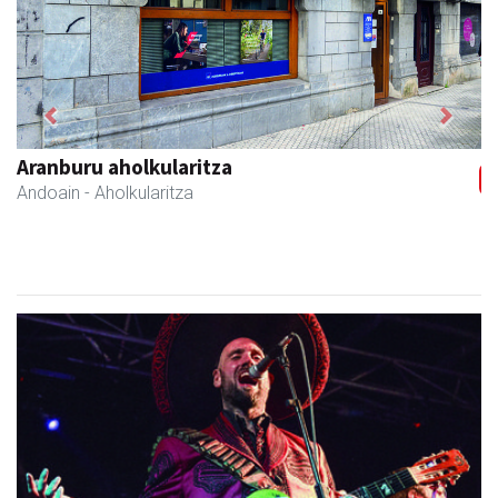
Previous
Next
GF akademia
Andoain
- Akademiak