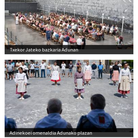
Txekor Jateko bazkaria Adunan
Adinekoei omenaldia Adunako plazan