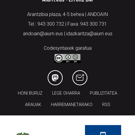
Arantzibia plaza, 4-5 behea | ANDOAIN
Tel.: 943 300 732 | Faxa: 943 300 731
andoain@aiurri.eus | idazkaritza@aiurri.eus
Codesyntaxek garatua
HONI BURUZ
LEGE OHARRA
PUBLIZITATEA
ARAUAK
HARREMANETARAKO
RSS