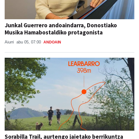
Junkal Guerrero andoaindarra, Donostiako
Musika Hamabostaldiko protagonista
Aiurri
abu 05, 07:00
ANDOAIN
Sorabilla Trail, aurtengo jaietako berrikuntza