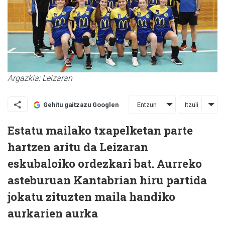
Argazkia: Leizaran
Entzun
Itzuli
Gehitu gaitzazu Googlen
Estatu mailako txapelketan parte
hartzen aritu da Leizaran
eskubaloiko ordezkari bat. Aurreko
asteburuan Kantabrian hiru partida
jokatu zituzten maila handiko
aurkarien aurka