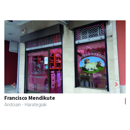
Previous
Next
Francisco Mendikute
Andoain
- Harategiak