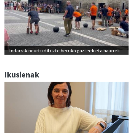
Indarrak neurtu dituzte herriko gazteek eta haurrek
Ikusienak