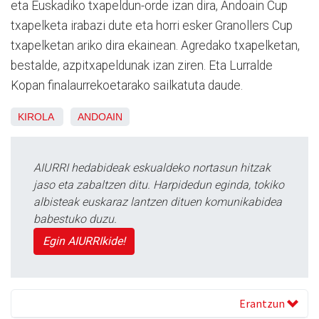
eta Euskadiko txapeldun-orde izan dira, Andoain Cup
txapelketa irabazi dute eta horri esker Granollers Cup
txapelketan ariko dira ekainean. Agredako txapelketan,
bestalde, azpitxapeldunak izan ziren. Eta Lurr
alde
Kopan finalaurrekoetarako sailkatuta daude.
KIROLA
ANDOAIN
AIURRI hedabideak eskualdeko nortasun hitzak
jaso eta zabaltzen ditu. Harpidedun eginda, tokiko
albisteak euskaraz lantzen dituen komunikabidea
babestuko duzu.
Egin AIURRIkide!
Erantzun