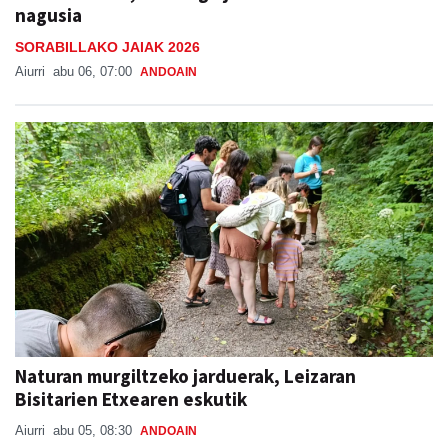
nagusia
SORABILLAKO JAIAK 2026
Aiurri
abu 06, 07:00
ANDOAIN
Naturan murgiltzeko jarduerak, Leizaran
Bisitarien Etxearen eskutik
Aiurri
abu 05, 08:30
ANDOAIN