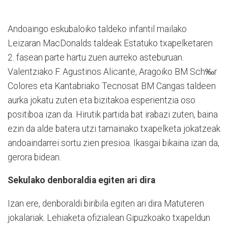
Andoaingo eskubaloiko taldeko infantil mailako
Le
izaran MacDonalds taldeak Estatuko txapelketaren
2. fasean parte hartu zuen aurreko asteburuan.
Valentziako F. Agustinos Alicante, Aragoiko BM Sch‰r
Colores eta Kantabriako Tecnosat BM Cangas taldeen
aurka jokatu zuten eta bizitakoa esperientzia oso
positiboa izan da. Hirutik partida bat irabazi zuten, baina
ezin da alde batera utzi tamainako txapelketa jokatzeak
andoaindarrei sortu zien presioa. Ikasgai bikaina izan da,
gerora bidean.
Sekulako denboraldia egiten ari dira
Izan ere, denboraldi biribila egiten ari dira Matuteren
jokalariak. Lehiaketa ofizialean Gipuzkoako txapeldun