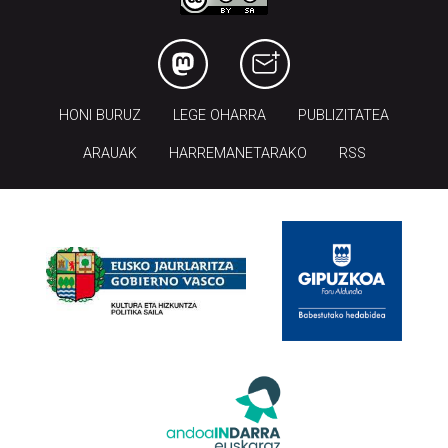
HONI BURUZ
LEGE OHARRA
PUBLIZITATEA
ARAUAK
HARREMANETARAKO
RSS