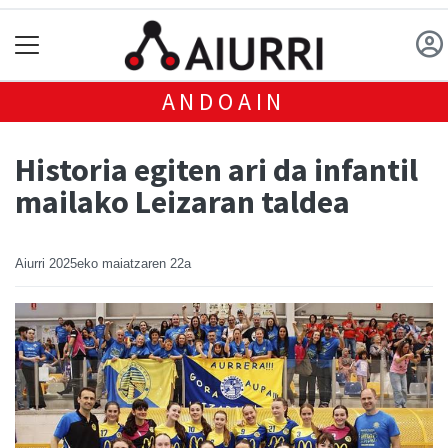
ANDOAIN
Historia egiten ari da infantil
mailako Leizaran taldea
Aiurri
2025eko maiatzaren 22a