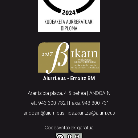
Aiurri.eus - Erroitz BM
Arantzibia plaza, 4-5 behea | ANDOAIN
Tel.: 943 300 732 | Faxa: 943 300 731
andoain@aiurri.eus | idazkaritza@aiurri.eus
Codesyntaxek garatua