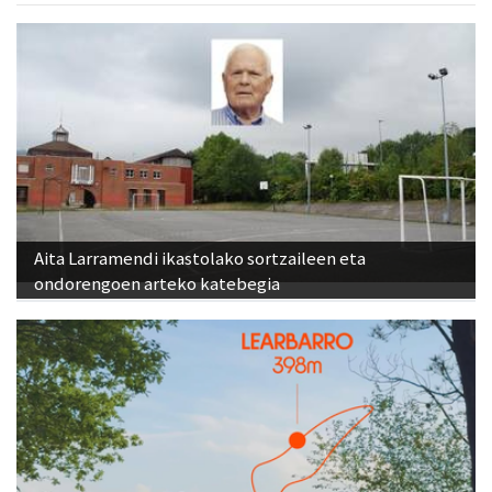
Aita Larramendi ikastolako sortzaileen eta
ondorengoen arteko katebegia