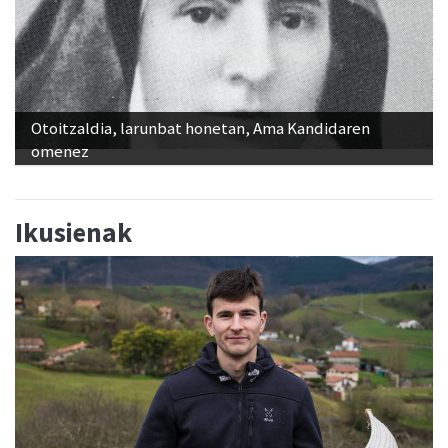
Otoitzaldia, larunbat honetan, Ama Kandidaren
omenez
Ikusienak