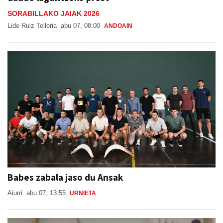
SORABILLAKO JAIAK 2026
Lide Ruiz Telleria
abu 07, 08:00
ANDOAIN
Babes zabala jaso du Ansak
Aiurri
abu 07, 13:55
URNIETA