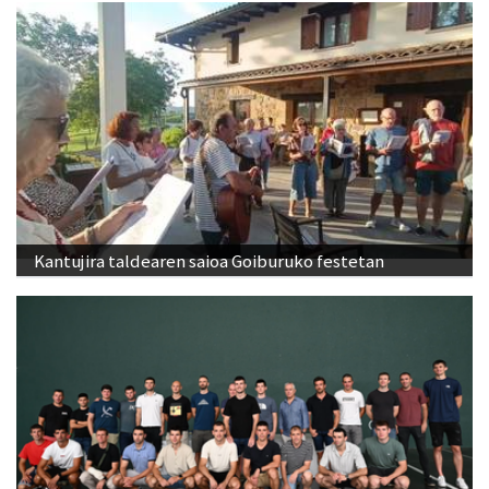
Kantujira taldearen saioa Goiburuko festetan