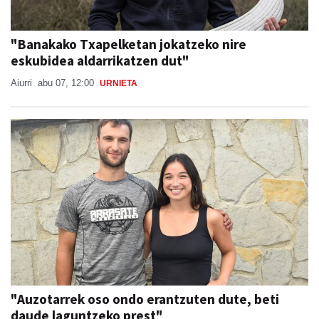
"Banakako Txapelketan jokatzeko nire
eskubidea aldarrikatzen dut"
Aiurri
abu 07, 12:00
URNIETA
"Auzotarrek oso ondo erantzuten dute, beti
daude laguntzeko prest"