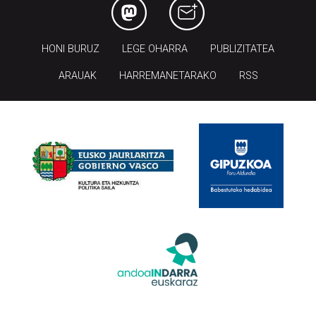
HONI BURUZ
LEGE OHARRA
PUBLIZITATEA
ARAUAK
HARREMANETARAKO
RSS