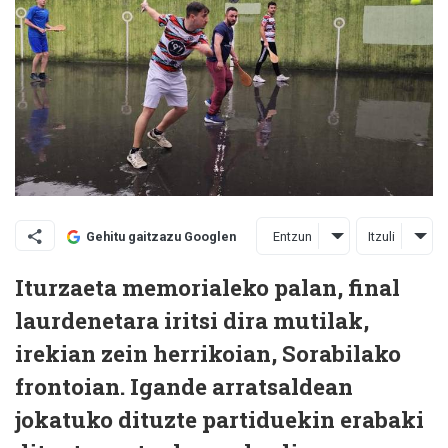
Entzun
Itzuli
Gehitu gaitzazu Googlen
Iturzaeta memorialeko palan, final
laurdenetara iritsi dira mutilak,
irekian zein herrikoian, Sorabilako
frontoian. Igande arratsaldean
jokatuko dituzte partiduekin erabaki