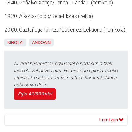
18:40. Peñalvo-Xanga/Landa I-Landa II (herrikoia).
19:20. Alkorta-Koldo/Bela-Flores (irekia).
20:00. Gaztañaga-Ipintza/Gutierrez-Lekuona (herrikoia).
KIROLA
ANDOAIN
AIURRI hedabideak eskualdeko nortasun hitzak
jaso eta zabaltzen ditu. Harpidedun eginda, tokiko
albisteak euskaraz lantzen dituen komunikabidea
babestuko duzu.
Egin AIURRIkide!
Erantzun