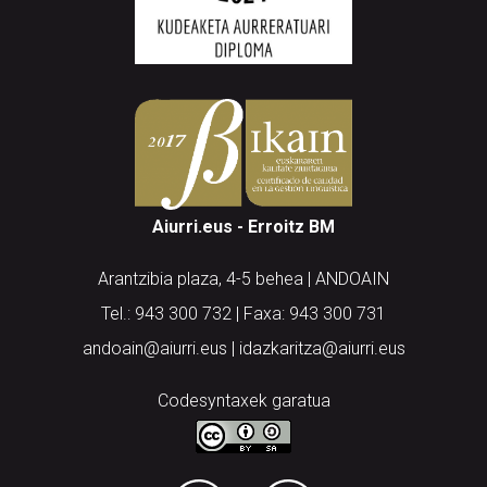
Aiurri.eus - Erroitz BM
Arantzibia plaza, 4-5 behea | ANDOAIN
Tel.: 943 300 732 | Faxa: 943 300 731
andoain@aiurri.eus | idazkaritza@aiurri.eus
Codesyntaxek garatua