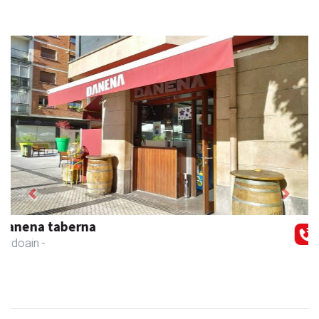
Previous
Next
Mendi autoeskola
Andoain
- Autoeskolak