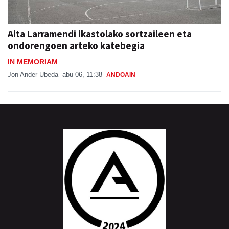
Aita Larramendi ikastolako sortzaileen eta
ondorengoen arteko katebegia
IN MEMORIAM
Jon Ander Ubeda
abu 06, 11:38
ANDOAIN