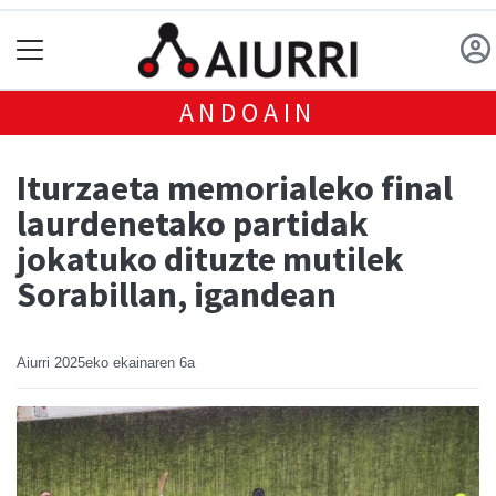
ANDOAIN
Iturzaeta memorialeko final
laurdenetako partidak
jokatuko dituzte mutilek
Sorabillan, igandean
Aiurri
2025eko ekainaren 6a