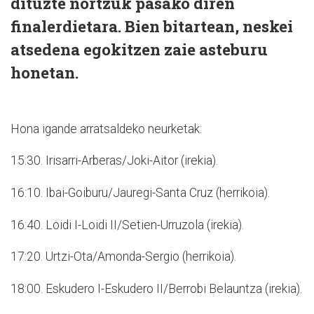
dituzte nortzuk pasako diren
finalerdietara. Bien bitartean, neskei
atsedena egokitzen zaie asteburu
honetan.
Hona igande arratsaldeko neurketak:
15:30. Irisarri-Arberas/Joki-Aitor (irekia).
16:10. Ibai-Goiburu/Jauregi-Santa Cruz (herrikoia).
16:40. Loidi I-Loidi II/Setien-Urruzola (irekia).
17:20. Urtzi-Ota/Amonda-Sergio (herrikoia).
18:00. Eskudero I-Eskudero II/Berrobi Belauntza (irekia).