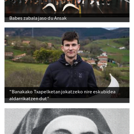
Babes zabala jaso du Ansak
"Banakako Txapelketan jokatzeko nire eskubidea
aldarrikatzen dut"