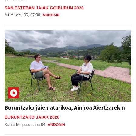
SAN ESTEBAN JAIAK GOIBURUN 2026
Aiurri
abu 05, 07:00
ANDOAIN
Buruntzako jaien atarikoa, Ainhoa Aiertzarekin
BURUNTZAKO JAIAK 2026
Xabat Minguez
abu 04
ANDOAIN