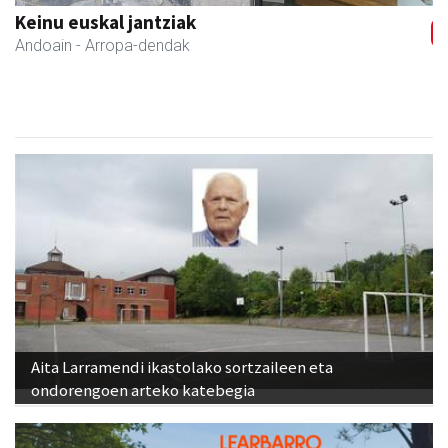
Adats ileapaindegi eta estetika
Andoain
- Ile-apaindegiak
Aita Larramendi ikastolako sortzaileen eta
ondorengoen arteko katebegia