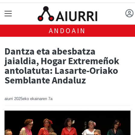
ANDOAIN
Dantza eta abesbatza
jaialdia, Hogar Extremeñok
antolatuta: Lasarte-Oriako
Semblante Andaluz
aiurri
2025eko ekainaren 7a