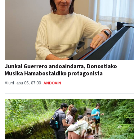
Junkal Guerrero andoaindarra, Donostiako
Musika Hamabostaldiko protagonista
Aiurri
abu 05, 07:00
ANDOAIN