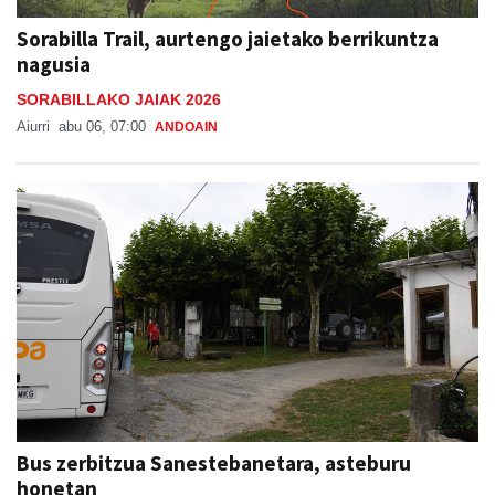
Sorabilla Trail, aurtengo jaietako berrikuntza
nagusia
SORABILLAKO JAIAK 2026
Aiurri
abu 06, 07:00
ANDOAIN
Bus zerbitzua Sanestebanetara, asteburu
honetan