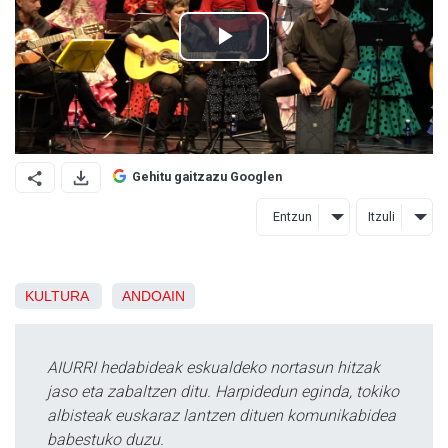
Gehitu gaitzazu Googlen
Entzun
Itzuli
KULTURA
ANDOAIN
AIURRI hedabideak eskualdeko nortasun hitzak
jaso eta zabaltzen ditu. Harpidedun eginda, tokiko
albisteak euskaraz lantzen dituen komunikabidea
babestuko duzu.