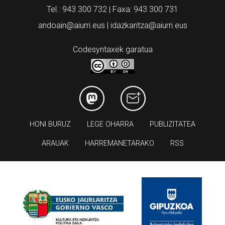
Tel.: 943 300 732 | Faxa: 943 300 731
andoain@aiurri.eus | idazkaritza@aiurri.eus
Codesyntaxek garatua
HONI BURUZ
LEGE OHARRA
PUBLIZITATEA
ARAUAK
HARREMANETARAKO
RSS