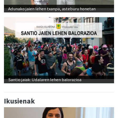
Adunako jaien lehen txanpa, asteburu honetan
Santio jaiak: Udalaren lehen balorazioa
Ikusienak