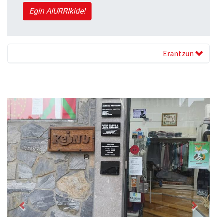
Egin AIURRIkide!
Erantzun
Previous
Next