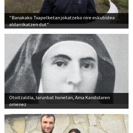
"Banakako Txapelketan jokatzeko nire eskubidea
aldarrikatzen dut"
Otoitzaldia, larunbat honetan, Ama Kandidaren
omenez