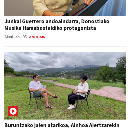
Junkal Guerrero andoaindarra, Donostiako
Musika Hamabostaldiko protagonista
Aiurri
abu 05
ANDOAIN
Buruntzako jaien atarikoa, Ainhoa Aiertzarekin