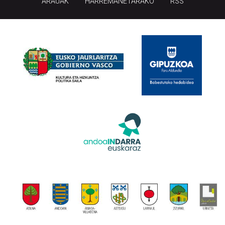
ARAUAK
HARREMANETARAKO
RSS