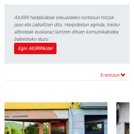
AIURRI hedabideak eskualdeko nortasun hitzak
jaso eta zabaltzen ditu. Harpidedun eginda, tokiko
albisteak euskaraz lantzen dituen komunikabidea
babestuko duzu.
Egin AIURRIkide!
Erantzun