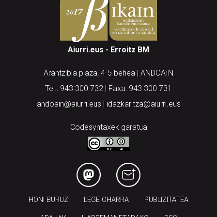
Aiurri.eus - Erroitz BM
Arantzibia plaza, 4-5 behea | ANDOAIN
Tel.: 943 300 732 | Faxa: 943 300 731
andoain@aiurri.eus | idazkaritza@aiurri.eus
Codesyntaxek garatua
HONI BURUZ
LEGE OHARRA
PUBLIZITATEA