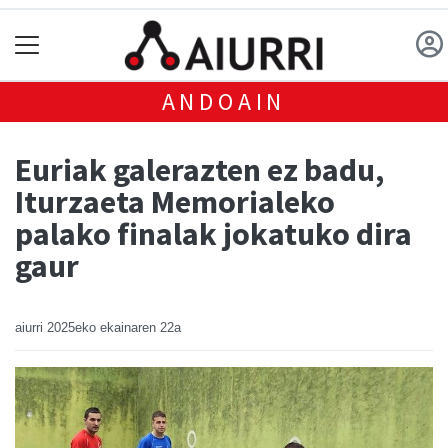
ANDOAIN
Euriak galerazten ez badu,
Iturzaeta Memorialeko
palako finalak jokatuko dira
gaur
aiurri
2025eko ekainaren 22a