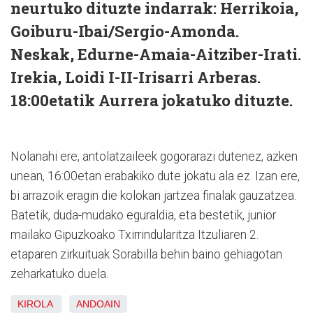
neurtuko dituzte indarrak: Herrikoia,
Goiburu-Ibai/Sergio-Amonda.
⁠Neskak, Edurne-Amaia-Aitziber-Irati.
⁠Irekia, Loidi I-II-Irisarri Arberas.
18:00etatik Aurrera jokatuko dituzte.
Nolanahi ere, antolatzaileek gogorarazi dutenez, azken
unean, 16:00etan erabakiko dute jokatu ala ez. Izan ere,
bi arrazoik eragin die kolokan jartzea finalak gauzatzea.
Batetik, duda-mudako eguraldia, eta bestetik, junior
mailako Gipuzkoako Txirrindularitza Itzuliaren 2.
etaparen zirkuituak Sorabilla behin baino gehiagotan
zeharkatuko duela.
KIROLA
ANDOAIN