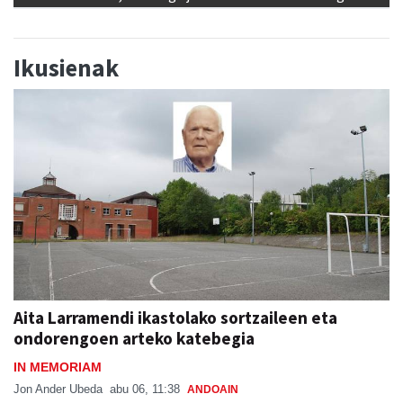
Ikusienak
Aita Larramendi ikastolako sortzaileen eta
ondorengoen arteko katebegia
IN MEMORIAM
Jon Ander Ubeda
abu 06, 11:38
ANDOAIN