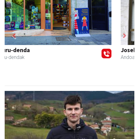
Previous
Next
Joseba altzariak
Andoain
- Altzariak