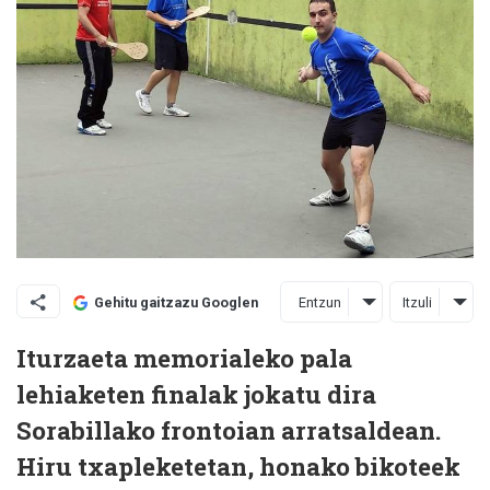
Entzun
Itzuli
Gehitu gaitzazu Googlen
Iturzaeta memorialeko pala
lehiaketen finalak jokatu dira
Sorabillako frontoian arratsaldean.
Hiru txapleketetan, honako bikoteek