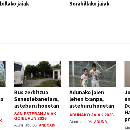
billako jaiak
Sorabillako jaiak
AK
FESTAK
Bus zerbitzua
Adunako jaien
Ju
ko
Sanestebanetara,
lehen txanpa,
an
asteburu honetan
asteburu honetan
Do
H
SAN ESTEBAN JAIAK
ADUNAKO JAIAK 2026
pr
GOIBURUN 2026
K
Aiurri
abu 05
ADUNA
Aiurri
abu 05
ANDOAIN
Aiu