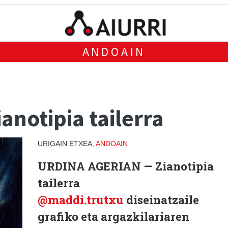
ANDOAIN
anotipia tailerra
URIGAIN ETXEA,
ANDOAIN
URDINA AGERIAN — Zianotipia
tailerra
@maddi.trutxu
diseinatzaile
grafiko eta argazkilariaren