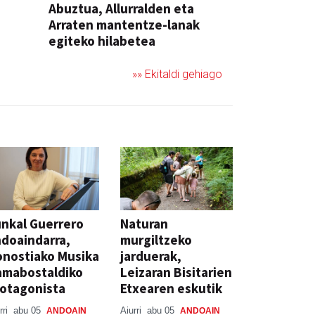
Abuztua, Allurralden eta
Arraten mantentze-lanak
egiteko hilabetea
»» Ekitaldi gehiago
nkal Guerrero
Naturan
doaindarra,
murgiltzeko
nostiako Musika
jarduerak,
amabostaldiko
Leizaran Bisitarien
otagonista
Etxearen eskutik
rri
abu 05
Aiurri
abu 05
ANDOAIN
ANDOAIN