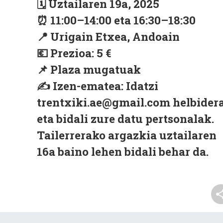
🗓 Uztailaren 19a, 2025
⏰ 11:00–14:00 eta 16:30–18:30
📍 Urigain Etxea, Andoain
💶 Prezioa: 5 €
📌 Plaza mugatuak
✍️ Izen-ematea: Idatzi
trentxiki.ae@gmail.com helbider
eta bidali zure datu pertsonalak.
Tailerrerako argazkia uztailaren
16a baino lehen bidali behar da.