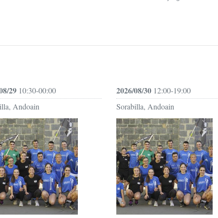
08/29
2026/08/30
10:30-00:00
12:00-19:00
illa, Andoain
Sorabilla, Andoain