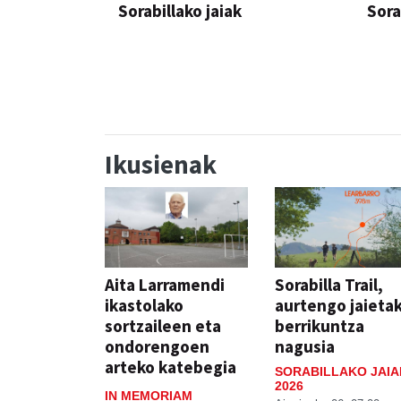
Sorabillako jaiak
Sora
FESTAK
FEST
Ikusienak
Aita Larramendi
Sorabilla Trail,
ikastolako
aurtengo jaieta
sortzaileen eta
berrikuntza
ondorengoen
nagusia
arteko katebegia
SORABILLAKO JAIA
2026
IN MEMORIAM