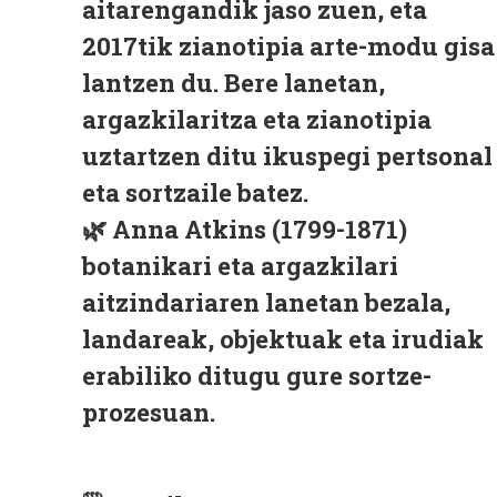
aitarengandik jaso zuen, eta
2017tik zianotipia arte-modu gisa
lantzen du. Bere lanetan,
argazkilaritza eta zianotipia
uztartzen ditu ikuspegi pertsonal
eta sortzaile batez.
🌿 Anna Atkins (1799-1871)
botanikari eta argazkilari
aitzindariaren lanetan bezala,
landareak, objektuak eta irudiak
erabiliko ditugu gure sortze-
prozesuan.