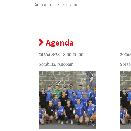
Andoain
- Fisioterapia
Agenda
2026/08/28
2026/
18:00-00:00
Sorabilla, Andoain
Sorab