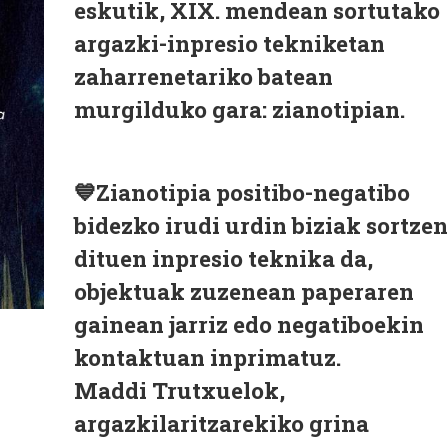
eskutik, XIX. mendean sortutako
argazki-inpresio tekniketan
zaharrenetariko batean
murgilduko gara: zianotipian.
💙Zianotipia positibo-negatibo
bidezko irudi urdin biziak sortzen
dituen inpresio teknika da,
objektuak zuzenean paperaren
gainean jarriz edo negatiboekin
kontaktuan inprimatuz.
Maddi Trutxuelok,
argazkilaritzarekiko grina