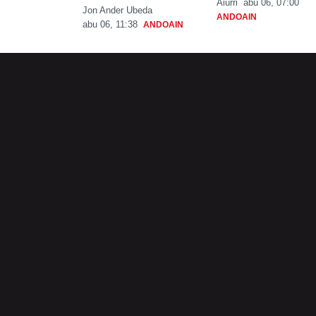
Aiurri
abu 06, 07:00
Jon Ander Ubeda
ANDOAIN
abu 06, 11:38
ANDOAIN