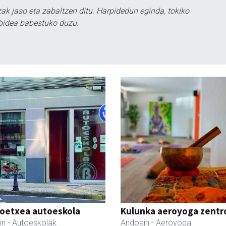
k jaso eta zabaltzen ditu. Harpidedun eginda, tokiko
bidea babestuko duzu.
oetxea autoeskola
Kulunka aeroyoga zentr
in
- Autoeskolak
Andoain
- Aeroyoga