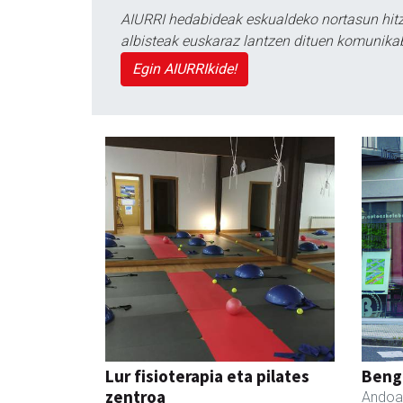
AIURRI hedabideak eskualdeko nortasun hitza
albisteak euskaraz lantzen dituen komunika
Egin AIURRIkide!
Lur fisioterapia eta pilates
Beng
zentroa
Andoa