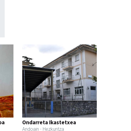
oa
Ondarreta Ikastetxea
Andoain
- Hezkuntza