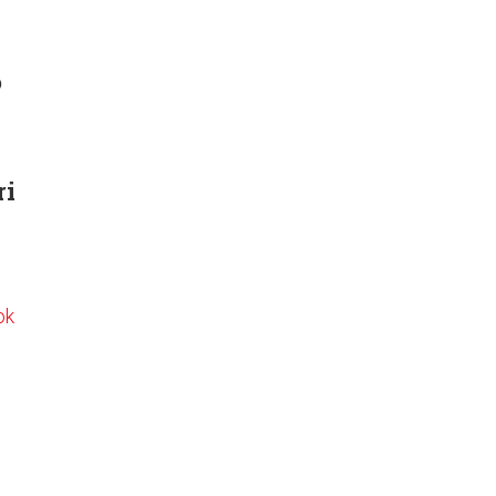
o
ri
ok