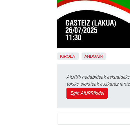
KIROLA
ANDOAIN
AIURRI hedabideak eskualdeko n
tokiko albisteak euskaraz lan
Egin AIURRIkide!