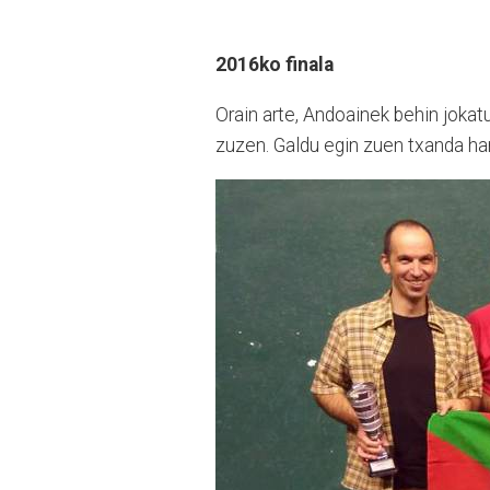
2016ko finala
Orain arte, Andoainek behin jokat
zuzen. Galdu egin zuen txanda hart