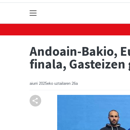
Andoain-Bakio, E
finala, Gasteizen
aiurri
2025eko uztailaren 26a