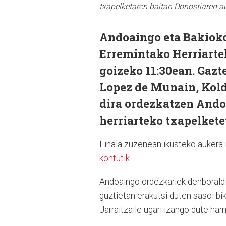
txapelketaren baitan Donostiaren au
Andoaingo eta Bakioko 
Erremintako Herriartek
goizeko 11:30ean. Gazte
Lopez de Munain, Koldo
dira ordezkatzen Ando
herriarteko txapelkete
Finala zuzenean ikusteko aukera 
kontutik
.
Andoaingo ordezkariek denboraldi
guztietan erakutsi duten sasoi bi
Jarraitzaile ugari izango dute h