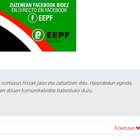
ortasun hitzak jaso eta zabaltzen ditu. Harpidedun eginda,
tzen dituen komunikabidea babestuko duzu.
Erantzun