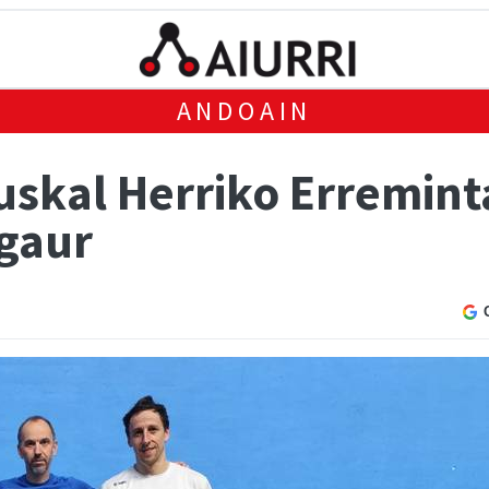
ANDOAIN
uskal Herriko Erremint
 gaur