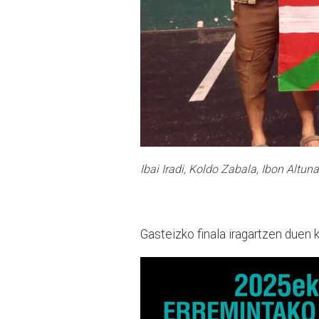
Ibai Iradi, Koldo Zabala, Ibon Altun
Gasteizko finala iragartzen duen k