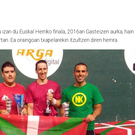
u izan du Euskal Herriko finala, 2016an Gasteizen aurka, hain
an. Ea oraingoan txapelarekin itzultzen diren herrira.