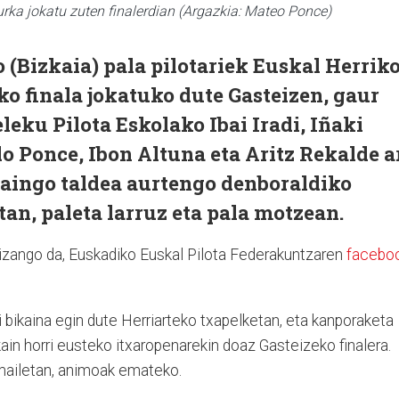
rka jokatu zuten finalerdian (Argazkia: Mateo Ponce)
(Bizkaia) pala pilotariek Euskal Herrik
o finala jokatuko dute Gasteizen, gaur
leku Pilota Eskolako Ibai Iradi, Iñaki
 Ponce, Ibon Altuna eta Aritz Rekalde a
aingo taldea aurtengo denboraldiko
tan, paleta larruz eta pala motzean.
izango da, Euskadiko Euskal Pilota Federakuntzaren
facebo
 bikaina egin dute Herriarteko txapelketan, eta kanporaketa
kain horri eusteko itxaropenarekin doaz Gasteizeko finalera.
armailetan, animoak emateko.