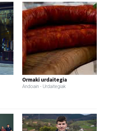
Ormaki urdaitegia
Andoain
- Urdaitegiak