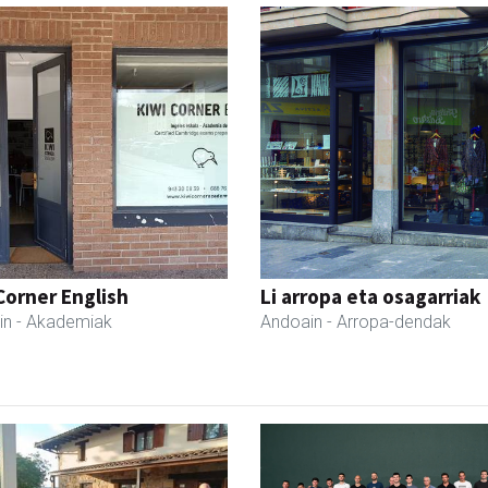
Corner English
Li arropa eta osagarriak
in
- Akademiak
Andoain
- Arropa-dendak