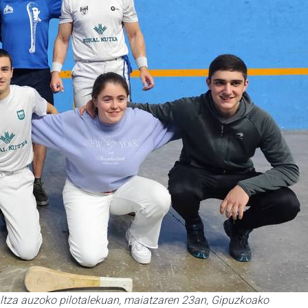
Altza auzoko pilotalekuan, maiatzaren 23an, Gipuzkoako