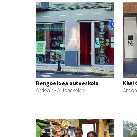
Bengoetxea autoeskola
Kiwi 
Andoain
- Autoeskolak
Andoa