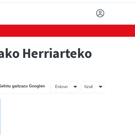
ako Herriarteko
Gehitu gaitzazu Googlen
Entzun
Itzuli