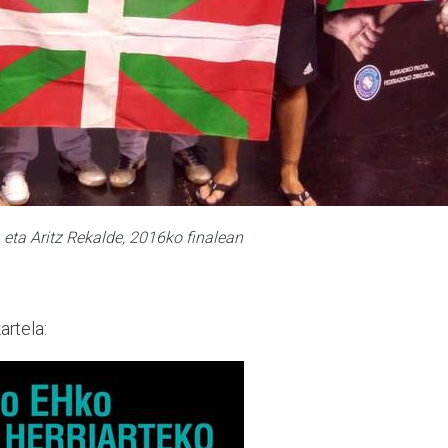
a eta Aritz Rekalde, 2016ko finalean
artela: