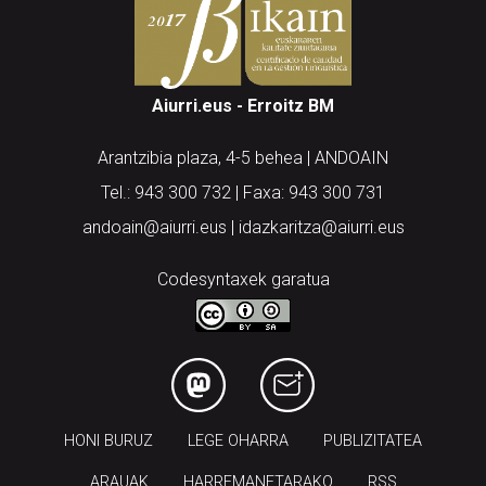
Aiurri.eus - Erroitz BM
Arantzibia plaza, 4-5 behea | ANDOAIN
Tel.: 943 300 732 | Faxa: 943 300 731
andoain@aiurri.eus | idazkaritza@aiurri.eus
Codesyntaxek garatua
HONI BURUZ
LEGE OHARRA
PUBLIZITATEA
ARAUAK
HARREMANETARAKO
RSS