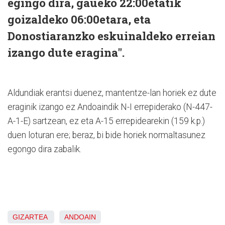
egingo dira, gaueko 22:00etatik
goizaldeko 06:00etara, eta
Donostiaranzko eskuinaldeko erreian
izango dute eragina".
Aldundiak erantsi duenez, mantentze-lan horiek ez dute
eraginik izango ez Andoaindik N-I errepiderako (N-447-
A-1-E) sartzean, ez eta A-15 errepidearekin (159 k.p.)
duen loturan ere; beraz, bi bide horiek normaltasunez
egongo dira zabalik.
GIZARTEA
ANDOAIN