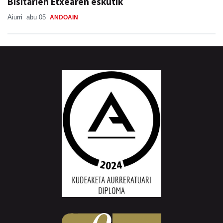
Bisitarien Etxearen eskutik
Aiurri
abu 05
ANDOAIN