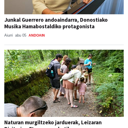
Junkal Guerrero andoaindarra, Donostiako
Musika Hamabostaldiko protagonista
Aiurri
abu 05
ANDOAIN
Naturan murgiltzeko jarduerak, Leizaran