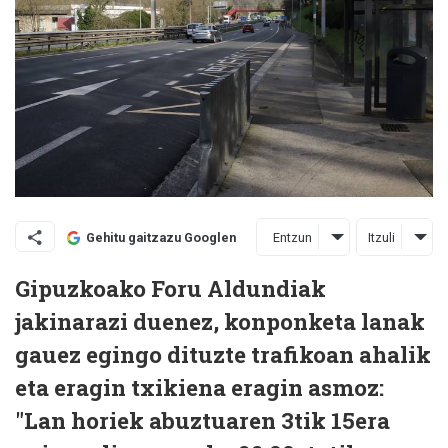
Entzun
Itzuli
Gehitu gaitzazu Googlen
Gipuzkoako Foru Aldundiak
jakinarazi duenez, konponketa lanak
gauez egingo dituzte trafikoan ahalik
eta eragin txikiena eragin asmoz:
"Lan horiek abuztuaren 3tik 15era