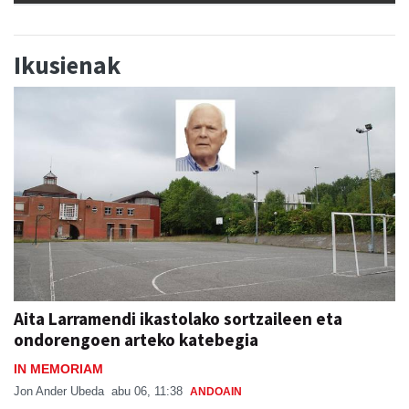
Ikusienak
Aita Larramendi ikastolako sortzaileen eta
ondorengoen arteko katebegia
IN MEMORIAM
Jon Ander Ubeda
abu 06, 11:38
ANDOAIN