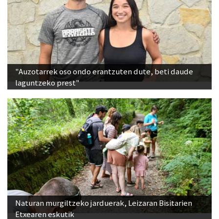
"Auzotarrek oso ondo erantzuten dute, beti daude
laguntzeko prest"
Naturan murgiltzeko jarduerak, Leizaran Bisitarien
Etxearen eskutik