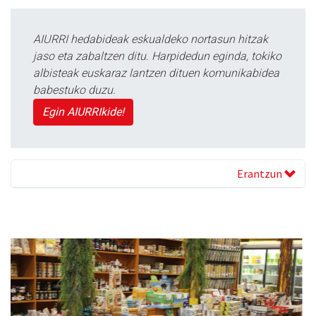
AIURRI hedabideak eskualdeko nortasun hitzak
jaso eta zabaltzen ditu. Harpidedun eginda, tokiko
albisteak euskaraz lantzen dituen komunikabidea
babestuko duzu.
Egin AIURRIkide!
Erantzun