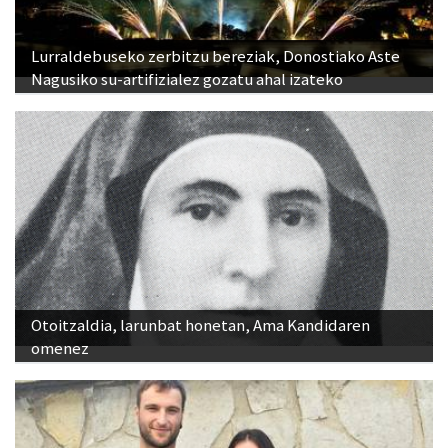
Lurraldebuseko zerbitzu bereziak, Donostiako Aste
Nagusiko su-artifizialez gozatu ahal izateko
Otoitzaldia, larunbat honetan, Ama Kandidaren
omenez