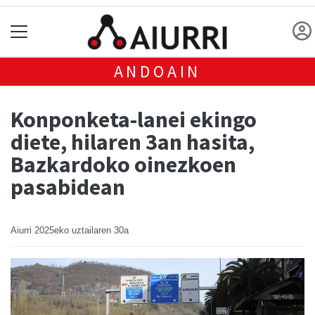
ANDOAIN
Konponketa-lanei ekingo
diete, hilaren 3an hasita,
Bazkardoko oinezkoen
pasabidean
Aiurri
2025eko uztailaren 30a