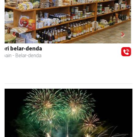
Previous
Next
Coviran Karrika
Andoain
- Janari-dendak