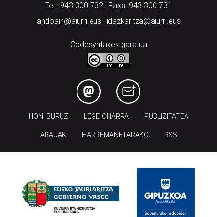
Tel.: 943 300 732 | Faxa: 943 300 731
andoain@aiurri.eus | idazkaritza@aiurri.eus
Codesyntaxek garatua
HONI BURUZ
LEGE OHARRA
PUBLIZITATEA
ARAUAK
HARREMANETARAKO
RSS