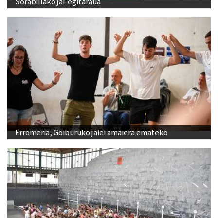
Sorabillako jai-egitaraua
Erromeria, Goiburuko jaiei amaiera emateko