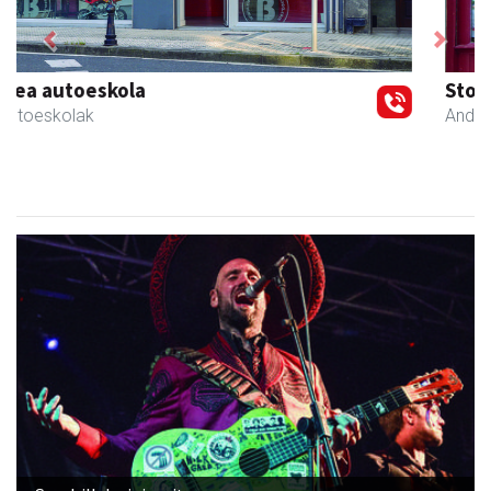
Previous
Next
Stop liburu-denda
Andoain
- Liburu-dendak