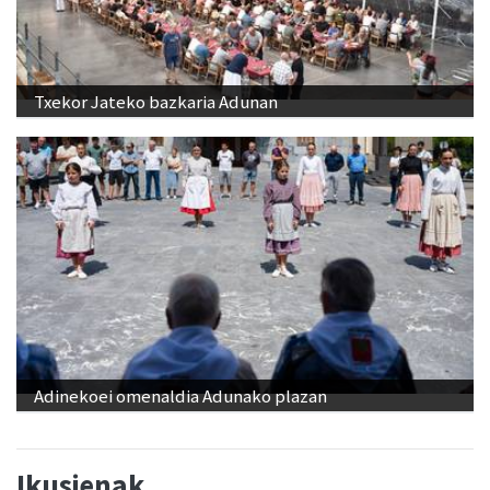
Txekor Jateko bazkaria Adunan
Adinekoei omenaldia Adunako plazan
Ikusienak