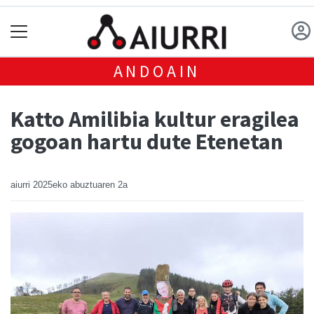
ANDOAIN
Katto Amilibia kultur eragilea
gogoan hartu dute Etenetan
aiurri
2025eko abuztuaren 2a