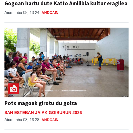
Gogoan hartu dute Katto Amilibia kultur eragilea
Aiurri
abu 08, 13:24
ANDOAIN
Potx magoak girotu du goiza
SAN ESTEBAN JAIAK GOIBURUN 2026
Aiurri
abu 08, 16:28
ANDOAIN