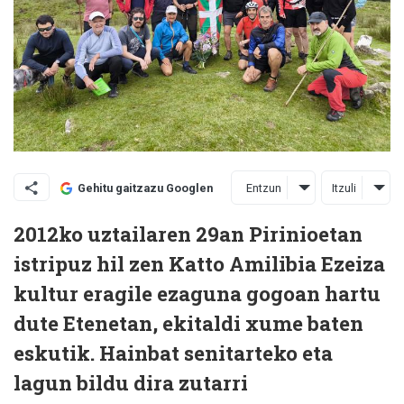
Entzun
Itzuli
Gehitu gaitzazu Googlen
2012ko uztailaren 29an Pirinioetan
istripuz hil zen Katto Amilibia Ezeiza
kultur eragile ezaguna gogoan hartu
dute Etenetan, ekitaldi xume baten
eskutik. Hainbat senitarteko eta
lagun bildu dira zutarri