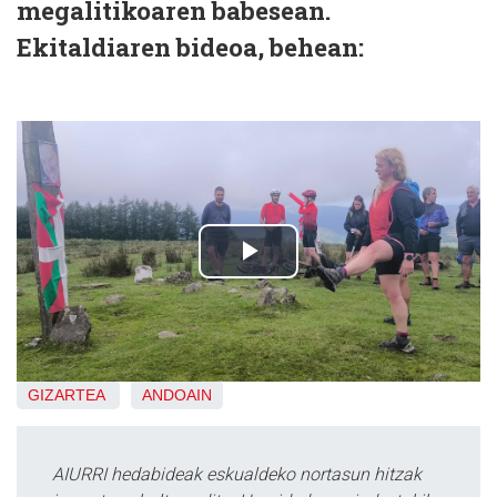
megalitikoaren babesean.
Ekitaldiaren bideoa, behean:
GIZARTEA
ANDOAIN
AIURRI hedabideak eskualdeko nortasun hitzak