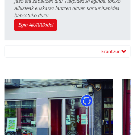
jaso eta zabaltzen ditu. Harpidedun eginda, tokiko
albisteak euskaraz lantzen dituen komunikabidea
babestuko duzu.
Egin AIURRIkide!
Erantzun