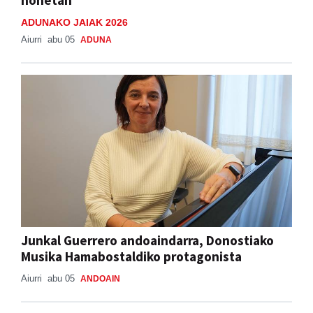
ADUNAKO JAIAK 2026
Aiurri
abu 05
ADUNA
Junkal Guerrero andoaindarra, Donostiako
Musika Hamabostaldiko protagonista
Aiurri
abu 05
ANDOAIN