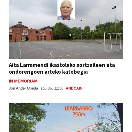
Aita Larramendi ikastolako sortzaileen eta
ondorengoen arteko katebegia
IN MEMORIAM
Jon Ander Ubeda
abu 06, 11:38
ANDOAIN