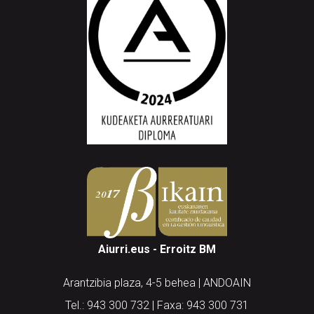
Aiurri.eus - Erroitz BM
Arantzibia plaza, 4-5 behea | ANDOAIN
Tel.: 943 300 732 | Faxa: 943 300 731