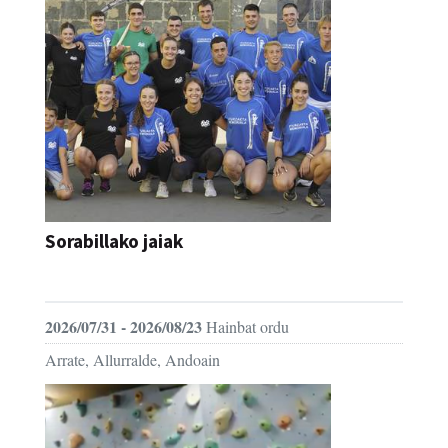
Sorabillako jaiak
FESTAK
2026/07/31 - 2026/08/23
Hainbat ordu
Arrate, Allurralde, Andoain