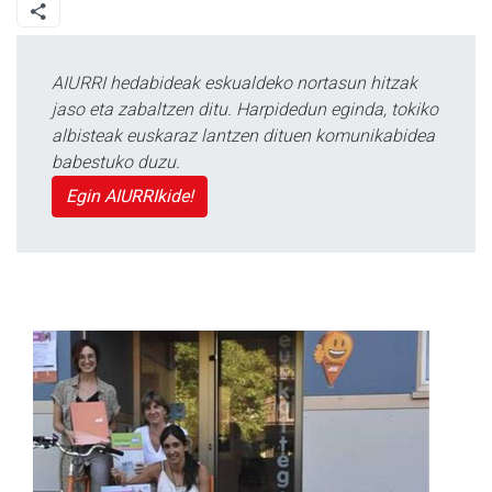
AIURRI hedabideak eskualdeko nortasun hitzak
jaso eta zabaltzen ditu. Harpidedun eginda, tokiko
albisteak euskaraz lantzen dituen komunikabidea
babestuko duzu.
Egin AIURRIkide!