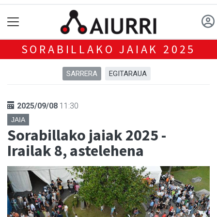
SORABILLAKO JAIAK 2025
SARRERA
EGITARAUA
2025/09/08
11:30
JAIA
Sorabillako jaiak 2025 -
Irailak 8, astelehena