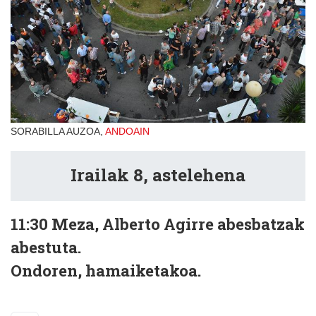
SORABILLA AUZOA,
ANDOAIN
Irailak 8, astelehena
11:30
Meza, Alberto Agirre abesbatzak
abestuta.
Ondoren, hamaiketakoa.