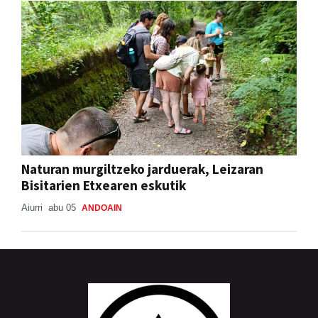
Naturan murgiltzeko jarduerak, Leizaran
Bisitarien Etxearen eskutik
Aiurri
abu 05
ANDOAIN