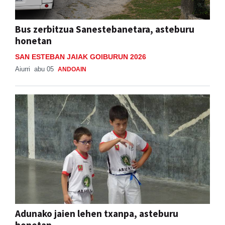
Bus zerbitzua Sanestebanetara, asteburu
honetan
SAN ESTEBAN JAIAK GOIBURUN 2026
Aiurri
abu 05
ANDOAIN
Adunako jaien lehen txanpa, asteburu
honetan