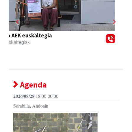
Previous
Next
Asun denda
Andoain
- Arropa-dendak
Agenda
2026/08/28
18:00-00:00
Sorabilla, Andoain