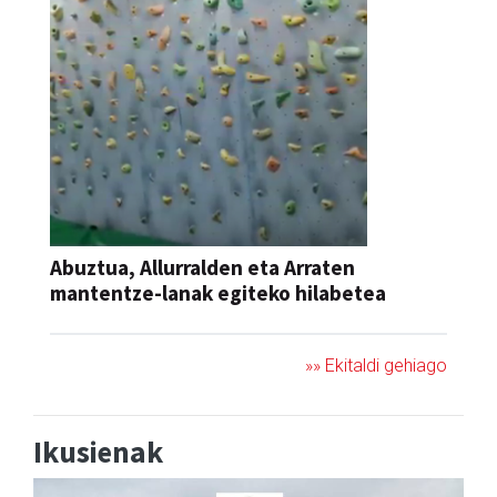
Abuztua, Allurralden eta Arraten
mantentze-lanak egiteko hilabetea
»» Ekitaldi gehiago
Ikusienak