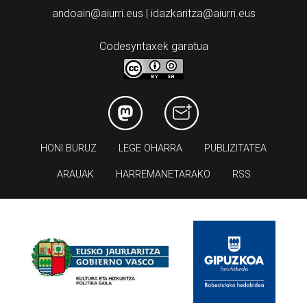
andoain@aiurri.eus | idazkaritza@aiurri.eus
Codesyntaxek garatua
HONI BURUZ
LEGE OHARRA
PUBLIZITATEA
ARAUAK
HARREMANETARAKO
RSS