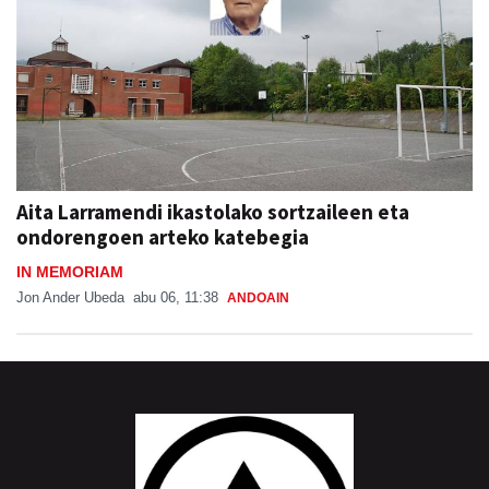
Aita Larramendi ikastolako sortzaileen eta
ondorengoen arteko katebegia
IN MEMORIAM
Jon Ander Ubeda
abu 06, 11:38
ANDOAIN