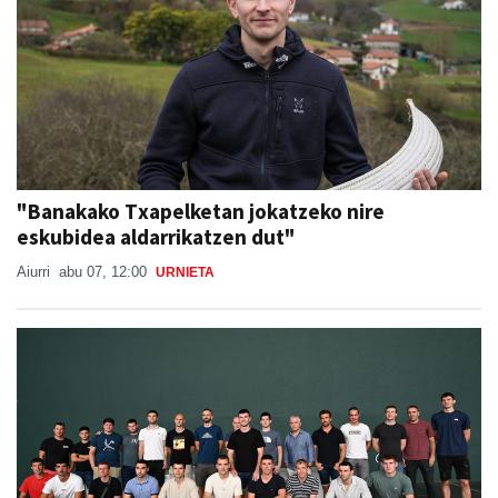
"Banakako Txapelketan jokatzeko nire
eskubidea aldarrikatzen dut"
Aiurri
abu 07, 12:00
URNIETA