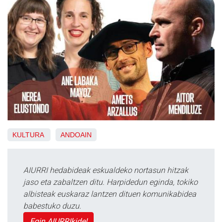
KULTURA
ANDOAIN
AIURRI hedabideak eskualdeko nortasun hitzak
jaso eta zabaltzen ditu. Harpidedun eginda, tokiko
albisteak euskaraz lantzen dituen komunikabidea
babestuko duzu.
Egin AIURRIkide!