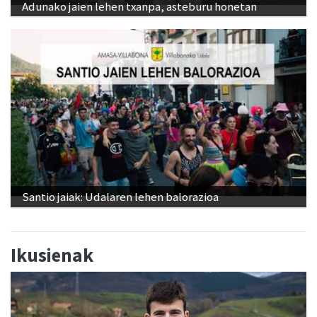
Adunako jaien lehen txanpa, asteburu honetan
Santio jaiak: Udalaren lehen balorazioa
Ikusienak