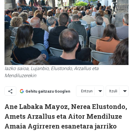
Iazko saioa, Lujanbio, Elustondo, Arzallus eta
Mendiluzerekin
Entzun
Itzuli
Gehitu gaitzazu Googlen
Ane Labaka Mayoz, Nerea Elustondo,
Amets Arzallus eta Aitor Mendiluze
Amaia Agirreren esanetara jarriko