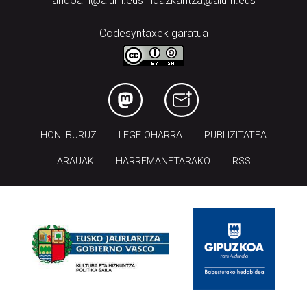
andoain@aiurri.eus | idazkaritza@aiurri.eus
Codesyntaxek garatua
HONI BURUZ
LEGE OHARRA
PUBLIZITATEA
ARAUAK
HARREMANETARAKO
RSS