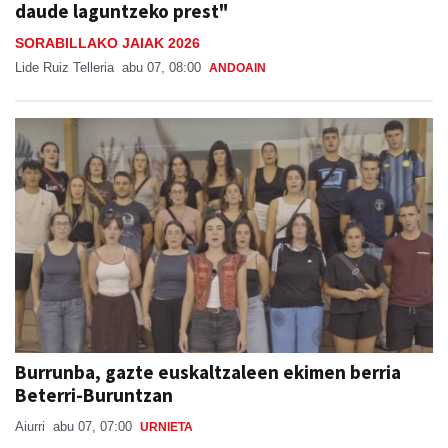
daude laguntzeko prest"
SORABILLAKO JAIAK 2026
Lide Ruiz Telleria
abu 07, 08:00
ANDOAIN
Burrunba, gazte euskaltzaleen ekimen berria
Beterri-Buruntzan
Aiurri
abu 07, 07:00
URNIETA