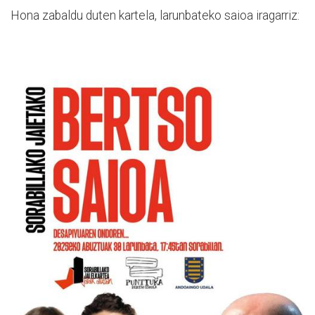
Hona zabaldu duten kartela, larunbateko saioa iragarriz: