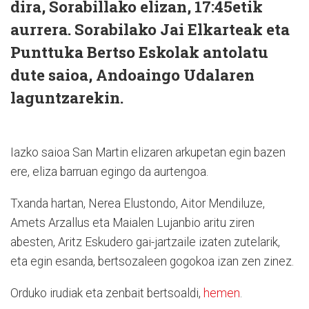
dira, Sorabillako elizan, 17:45etik
aurrera. Sorabilako Jai Elkarteak eta
Punttuka Bertso Eskolak antolatu
dute saioa, Andoaingo Udalaren
laguntzarekin.
Iazko saioa San Martin elizaren arkupetan egin bazen
ere, eliza barruan egingo da aurtengoa.
Txanda hartan, Nerea Elustondo, Aitor Mendiluze,
Amets Arzallus eta Maialen Lujanbio aritu ziren
abesten, Aritz Eskudero gai-jartzaile izaten zutelarik,
eta egin esanda, bertsozaleen gogokoa izan zen zinez.
Orduko irudiak eta zenbait bertsoaldi,
hemen
.