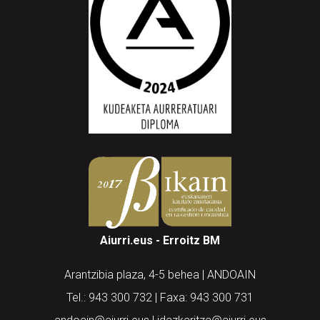
Aiurri.eus - Erroitz BM
Arantzibia plaza, 4-5 behea | ANDOAIN
Tel.: 943 300 732 | Faxa: 943 300 731