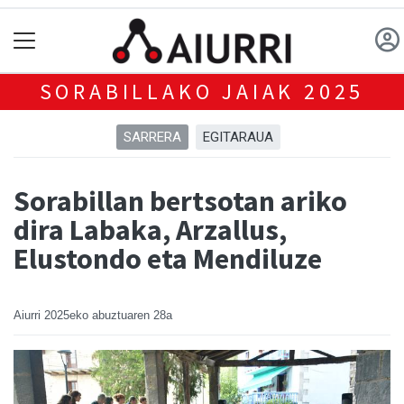
SORABILLAKO JAIAK 2025
SARRERA
EGITARAUA
Sorabillan bertsotan ariko
dira Labaka, Arzallus,
Elustondo eta Mendiluze
Aiurri
2025eko abuztuaren 28a