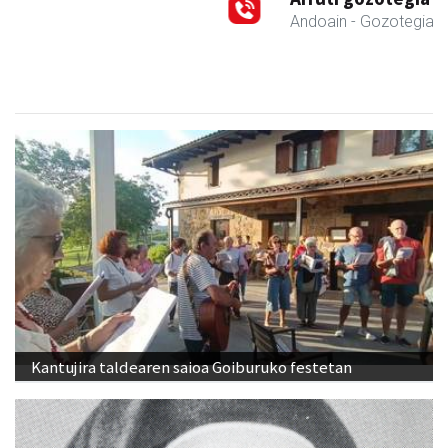
Andoain
- Gozotegiak
Kantujira taldearen saioa Goiburuko festetan