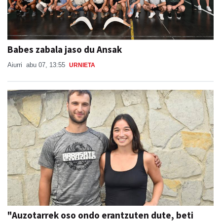
Babes zabala jaso du Ansak
Aiurri
abu 07, 13:55
URNIETA
"Auzotarrek oso ondo erantzuten dute, beti