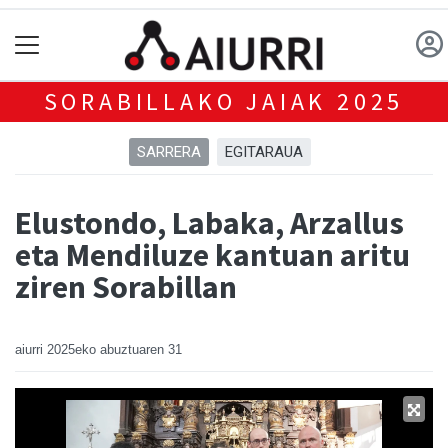
SORABILLAKO JAIAK 2025
SARRERA
EGITARAUA
Elustondo, Labaka, Arzallus
eta Mendiluze kantuan aritu
ziren Sorabillan
aiurri
2025eko abuztuaren 31