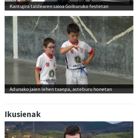
Kantujira taldearen saioa Goiburuko festetan
Adunako jaien lehen txanpa, asteburu honetan
Ikusienak