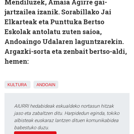
Mendiluzek, Amaia Agirre gai-
jartzailea izanik. Sorabillako Jai
Elkarteak eta Punttuka Bertso
Eskolak antolatu zuten saioa,
Andoaingo Udalaren laguntzarekin.
Argazki-sorta eta zenbait bertso-aldi,
hemen:
KULTURA
ANDOAIN
AIURRI hedabideak eskualdeko nortasun hitzak
jaso eta zabaltzen ditu. Harpidedun eginda, tokiko
albisteak euskaraz lantzen dituen komunikabidea
babestuko duzu.