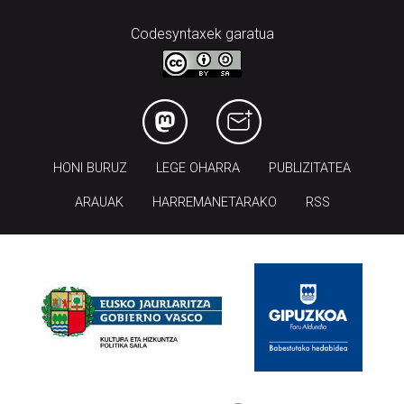
Codesyntaxek garatua
HONI BURUZ
LEGE OHARRA
PUBLIZITATEA
ARAUAK
HARREMANETARAKO
RSS