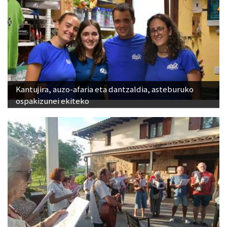
Kantujira, auzo-afaria eta dantzaldia, asteburuko
ospakizunei ekiteko