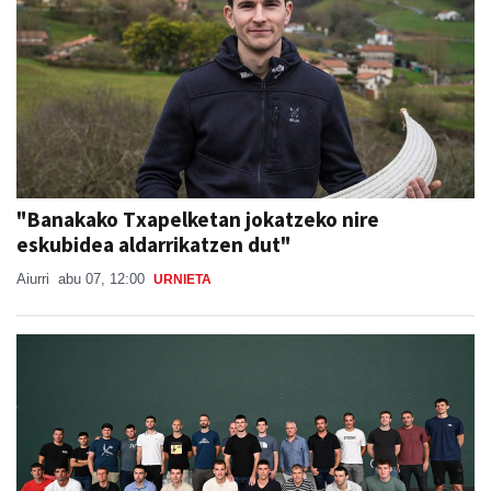
"Banakako Txapelketan jokatzeko nire
eskubidea aldarrikatzen dut"
Aiurri
abu 07, 12:00
URNIETA