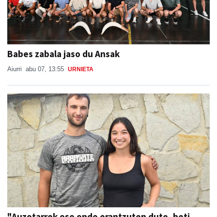
Babes zabala jaso du Ansak
Aiurri
abu 07, 13:55
URNIETA
"Auzotarrek oso ondo erantzuten dute, beti