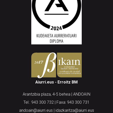
Aiurri.eus - Erroitz BM
Arantzibia plaza, 4-5 behea | ANDOAIN
Tel.: 943 300 732 | Faxa: 943 300 731
andoain@aiurri.eus | idazkaritza@aiurri.eus