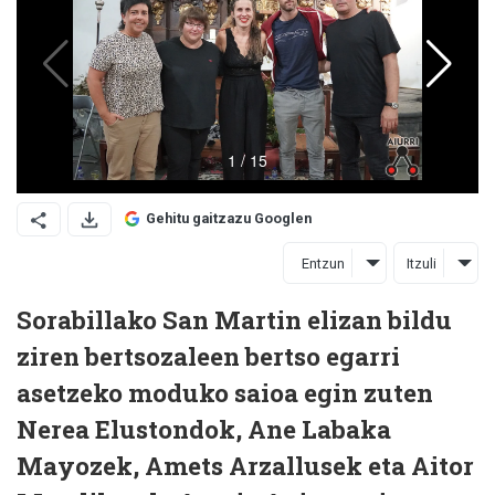
Gehitu gaitzazu Googlen
Entzun
Itzuli
Sorabillako San Martin elizan bildu
ziren bertsozaleen bertso egarri
asetzeko moduko saioa egin zuten
Nerea Elustondok, Ane Labaka
Mayozek, Amets Arzallusek eta Aitor