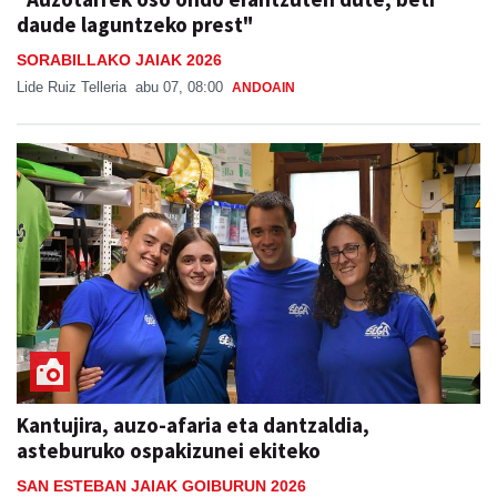
daude laguntzeko prest"
SORABILLAKO JAIAK 2026
Lide Ruiz Telleria
abu 07, 08:00
ANDOAIN
Kantujira, auzo-afaria eta dantzaldia,
asteburuko ospakizunei ekiteko
SAN ESTEBAN JAIAK GOIBURUN 2026