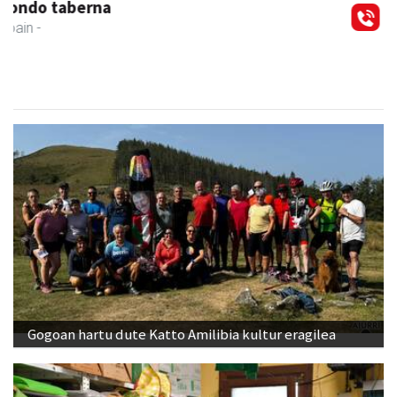
Azkain motoak
Andoain
- Motor dendak
Gogoan hartu dute Katto Amilibia kultur eragilea