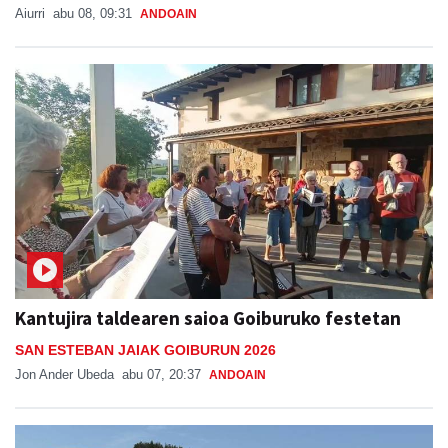
Aiurri
abu 08, 09:31
ANDOAIN
Kantujira taldearen saioa Goiburuko festetan
SAN ESTEBAN JAIAK GOIBURUN 2026
Jon Ander Ubeda
abu 07, 20:37
ANDOAIN