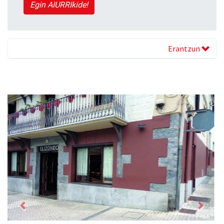
Egin AIURRIkide!
Erantzun
Previous
Next