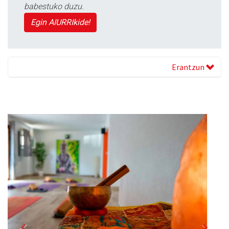
babestuko duzu.
Egin AIURRIkide!
Erantzun