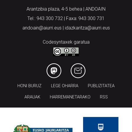
Arantzibia plaza, 4-5 behea | ANDOAIN
Tel.: 943 300 732 | Faxa: 943 300 731
andoain@aiurri.eus | idazkaritza@aiurri.eus
Codesyntaxek garatua
HONI BURUZ
LEGE OHARRA
PUBLIZITATEA
ARAUAK
HARREMANETARAKO
RSS