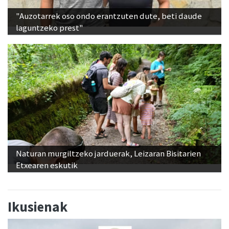
"Auzotarrek oso ondo erantzuten dute, beti daude
laguntzeko prest"
Naturan murgiltzeko jarduerak, Leizaran Bisitarien
Etxearen eskutik
Ikusienak