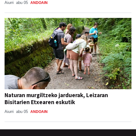
Aiurri
abu 05
ANDOAIN
Naturan murgiltzeko jarduerak, Leizaran
Bisitarien Etxearen eskutik
Aiurri
abu 05
ANDOAIN