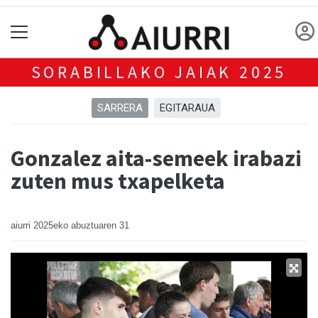
SORABILLAKO JAIAK 2025
SARRERA
EGITARAUA
Gonzalez aita-semeek irabazi
zuten mus txapelketa
aiurri
2025eko abuztuaren 31