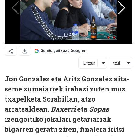
Gehitu gaitzazu Googlen
Entzun
Itzuli
Jon Gonzalez eta Aritz Gonzalez aita-
seme zumaiarrek irabazi zuten mus
txapelketa Sorabillan, atzo
arratsaldean.
Baxerri
eta
Sopas
izengoitiko jokalari getariarrak
bigarren geratu ziren, finalera iritsi