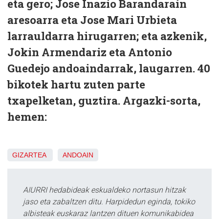
eta gero; Jose Inazio Barandarain
aresoarra eta Jose Mari Urbieta
larrauldarra hirugarren; eta azkenik,
Jokin Armendariz eta Antonio
Guedejo andoaindarrak, laugarren. 40
bikotek hartu zuten parte
txapelketan, guztira. Argazki-sorta,
hemen:
GIZARTEA
ANDOAIN
AIURRI hedabideak eskualdeko nortasun hitzak
jaso eta zabaltzen ditu. Harpidedun eginda, tokiko
albisteak euskaraz lantzen dituen komunikabidea