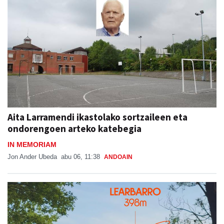
Aita Larramendi ikastolako sortzaileen eta
ondorengoen arteko katebegia
IN MEMORIAM
Jon Ander Ubeda
abu 06, 11:38
ANDOAIN