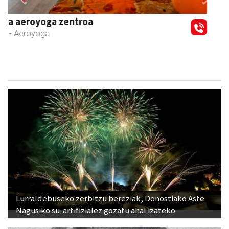
Previous
Next
Zabala bitxitegia
Andoain
- Bitxitegiak
Lurraldebuseko zerbitzu bereziak, Donostiako Aste
Nagusiko su-artifizialez gozatu ahal izateko