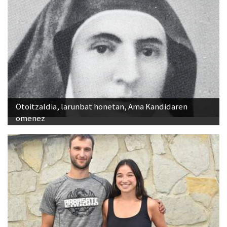
Otoitzaldia, larunbat honetan, Ama Kandidaren
omenez