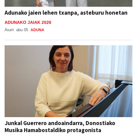
Adunako jaien lehen txanpa, asteburu honetan
ADUNAKO JAIAK 2026
Aiurri
abu 05
ADUNA
Junkal Guerrero andoaindarra, Donostiako
Musika Hamabostaldiko protagonista