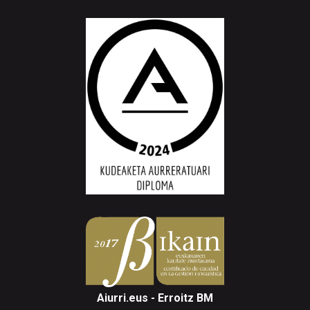
Aiurri.eus - Erroitz BM