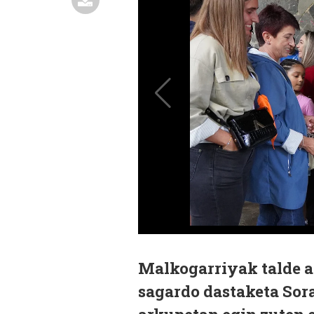
Malkogarriyak talde a
sagardo dastaketa Sora