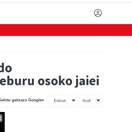
do
eburu osoko jaiei
Gehitu gaitzazu Googlen
Entzun
Itzuli