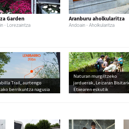
tza Garden
Aranburu aholkularitza
in
- Lorezaintza
Andoain
- Aholkularitza
Naturan murgiltzeko
billa Trail, aurtengo
jarduerak, Leizaran Bisitar
tako berrikuntza nagusia
Etxearen eskutik