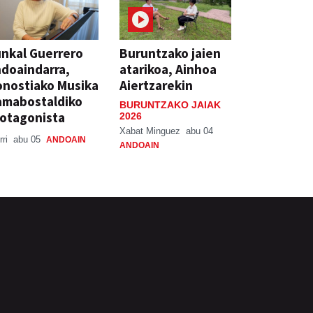
nkal Guerrero
Buruntzako jaien
doaindarra,
atarikoa, Ainhoa
nostiako Musika
Aiertzarekin
amabostaldiko
BURUNTZAKO JAIAK
otagonista
2026
Xabat Minguez
abu 04
rri
abu 05
ANDOAIN
ANDOAIN