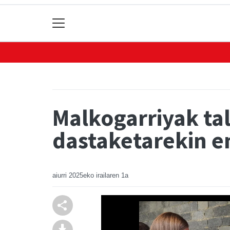
Malkogarriyak ta
dastaketarekin e
aiurri
2025eko irailaren 1a