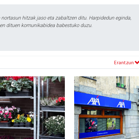
ortasun hitzak jaso eta zabaltzen ditu. Harpidedun eginda,
tzen dituen komunikabidea babestuko duzu.
Erantzun