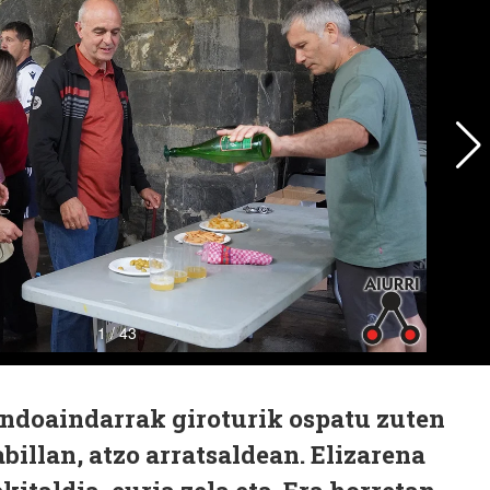
ndoaindarrak giroturik ospatu zuten
billan, atzo arratsaldean. Elizarena