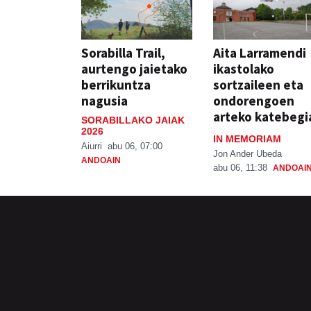
Sorabilla Trail,
Aita Larramendi
aurtengo jaietako
ikastolako
berrikuntza
sortzaileen eta
nagusia
ondorengoen
arteko katebegi
SORABILLAKO JAIAK
2026
IN MEMORIAM
Aiurri
abu 06, 07:00
Jon Ander Ubeda
ANDOAIN
abu 06, 11:38
ANDOAI