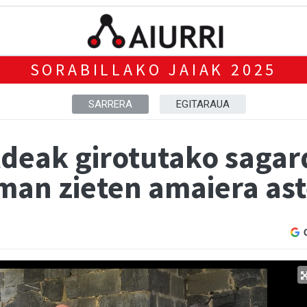
SORABILLAKO JAIAK 2025
SARRERA
EGITARAUA
ldeak girotutako sagar
man zieten amaiera ast