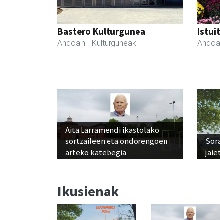
Bastero Kulturgunea
Istui
Andoain
- Kulturguneak
Andoa
Aita Larramendi ikastolako
sortzaileen eta ondorengoen
Sora
arteko katebegia
jaie
Ikusienak