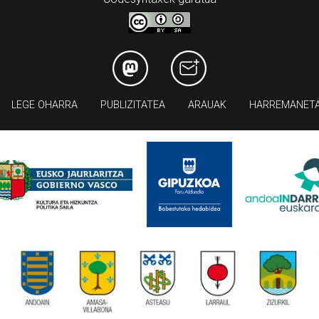
LEGE OHARRA
PUBLIZITATEA
ARAUAK
HARREMANET