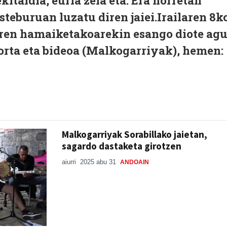
italdia, euria zela eta. Era horretan
teburuan luzatu diren jaiei.Irailaren 8k
ren hamaiketakoarekin esango diote agu
-sorta eta bideoa (Malkogarriyak), hemen
Malkogarriyak Sorabillako jaietan,
sagardo dastaketa girotzen
aiurri
2025 abu 31
ANDOAIN