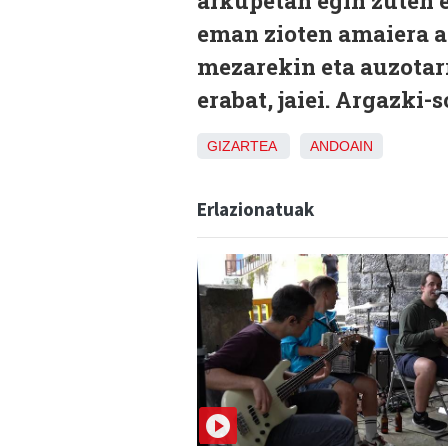
arkupetan egin zuten ek
eman zioten amaiera as
mezarekin eta auzotar
erabat, jaiei. Argazki
GIZARTEA
ANDOAIN
Erlazionatuak