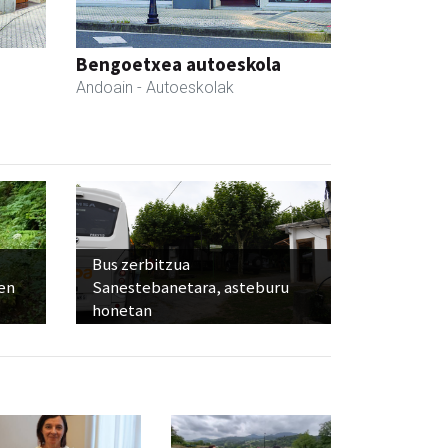
Bengoetxea autoeskola
Andoain
- Autoeskolak
Bus zerbitzua
ien
Sanestebanetara, asteburu
honetan