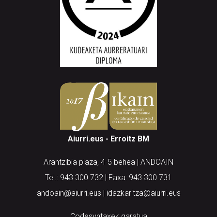
Aiurri.eus - Erroitz BM
Arantzibia plaza, 4-5 behea | ANDOAIN
Tel.: 943 300 732 | Faxa: 943 300 731
andoain@aiurri.eus | idazkaritza@aiurri.eus
Codesyntaxek garatua