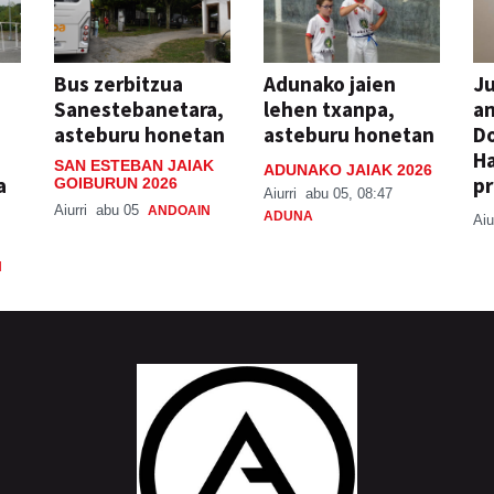
Bus zerbitzua
Adunako jaien
Ju
Sanestebanetara,
lehen txanpa,
an
asteburu honetan
asteburu honetan
Do
H
SAN ESTEBAN JAIAK
ADUNAKO JAIAK 2026
a
pr
GOIBURUN 2026
Aiurri
abu 05, 08:47
Aiurri
abu 05
ANDOAIN
ADUNA
Aiu
N