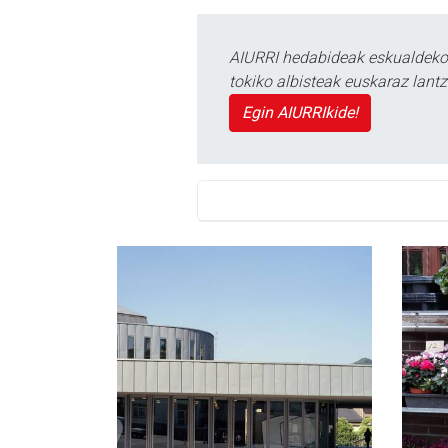
AIURRI hedabideak eskualdeko n
tokiko albisteak euskaraz lan
Egin AIURRIkide!