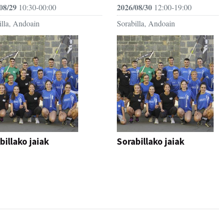
08/29
2026/08/30
10:30-00:00
12:00-19:00
illa, Andoain
Sorabilla, Andoain
billako jaiak
Sorabillako jaiak
AK
FESTAK