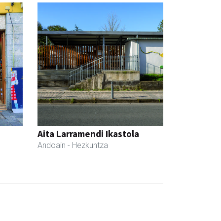
Aita Larramendi Ikastola
Andoain
- Hezkuntza