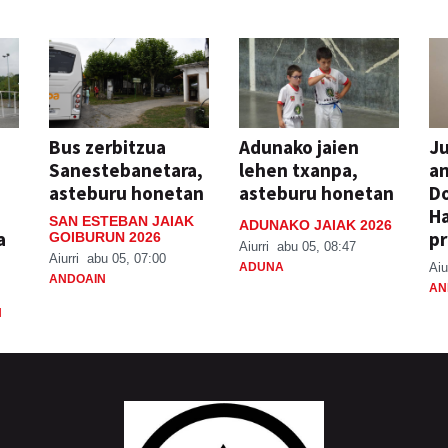
Bus zerbitzua
Adunako jaien
Ju
Sanestebanetara,
lehen txanpa,
an
asteburu honetan
asteburu honetan
Do
H
SAN ESTEBAN JAIAK
ADUNAKO JAIAK 2026
a
pr
GOIBURUN 2026
Aiurri
abu 05, 08:47
Aiurri
abu 05, 07:00
ADUNA
Aiu
ANDOAIN
AN
N