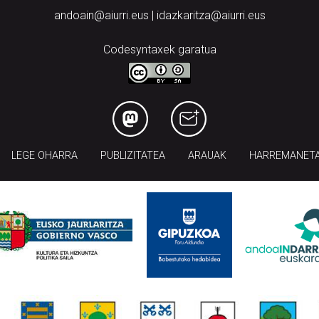
andoain@aiurri.eus | idazkaritza@aiurri.eus
Codesyntaxek garatua
LEGE OHARRA
PUBLIZITATEA
ARAUAK
HARREMANET