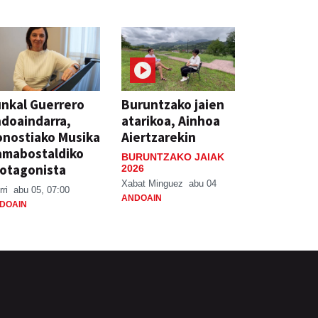
nkal Guerrero
Buruntzako jaien
doaindarra,
atarikoa, Ainhoa
nostiako Musika
Aiertzarekin
amabostaldiko
BURUNTZAKO JAIAK
otagonista
2026
Xabat Minguez
abu 04
rri
abu 05, 07:00
ANDOAIN
DOAIN