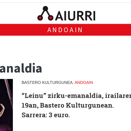
ANDOAIN
analdia
BASTERO KULTURGUNEA,
ANDOAIN
“Leinu” zirku-emanaldia, irailare
19an, Bastero Kulturgunean.
Sarrera: 3 euro.