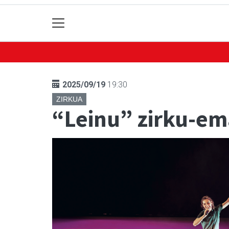
2025/09/19
19:30
ZIRKUA
“Leinu” zirku-em