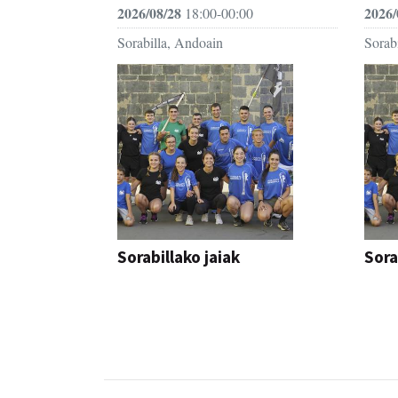
2026/08/28
2026/
18:00-00:00
Sorabilla, Andoain
Sorab
Sorabillako jaiak
Sora
FESTAK
FEST