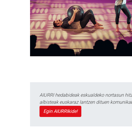
AIURRI hedabideak eskualdeko nortasun hitza
albisteak euskaraz lantzen dituen komunika
Egin AIURRIkide!