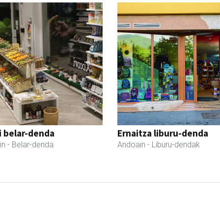
i belar-denda
Ernaitza liburu-denda
in
- Belar-denda
Andoain
- Liburu-dendak