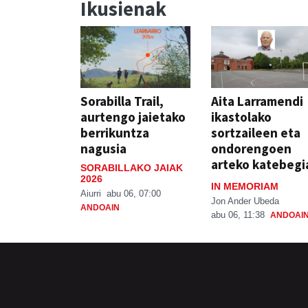
Ikusienak
Sorabilla Trail,
Aita Larramendi
aurtengo jaietako
ikastolako
berrikuntza
sortzaileen eta
nagusia
ondorengoen
arteko katebegi
SORABILLAKO JAIAK
2026
IN MEMORIAM
Aiurri
abu 06, 07:00
Jon Ander Ubeda
ANDOAIN
abu 06, 11:38
ANDOAI