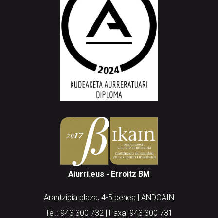
Aiurri.eus - Erroitz BM
Arantzibia plaza, 4-5 behea | ANDOAIN
Tel.: 943 300 732 | Faxa: 943 300 731