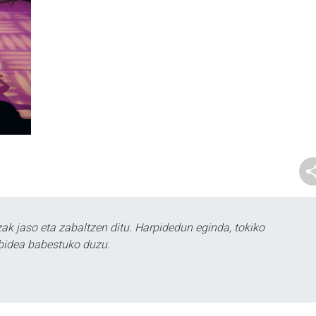
k jaso eta zabaltzen ditu. Harpidedun eginda, tokiko
bidea babestuko duzu.