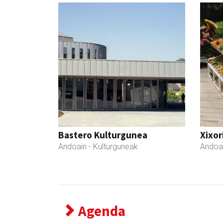
Bastero Kulturgunea
Xixor
Andoain
- Kulturguneak
Andoa
Agenda