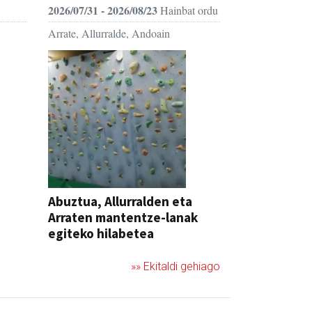
2026/07/31 - 2026/08/23
Hainbat ordu
Arrate, Allurralde, Andoain
Abuztua, Allurralden eta
Arraten mantentze-lanak
egiteko hilabetea
»» Ekitaldi gehiago