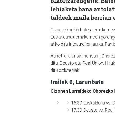
bikoitzarengatik. Bat
lehiaketa bana antolat
taldeek maila berrian 
Gizonezkoekin batera emakumezkoa
Euskaldunak emakumeen gorengo m
ariko dira Intxaurdiren aurka. Parti
Aurretik, larunbat honetan, Ohore
ditu: Deusto eta Real Union. Hiru
ditu ordutegiak.
Irailak 6, Larunbata
Gizonen Lurraldeko Ohorezko 
16:30 Euskalduna vs. 
17:30 Deusto vs. Real