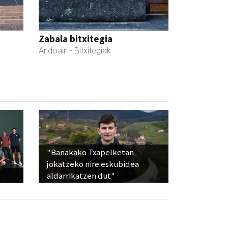
Zabala bitxitegia
Andoain
- Bitxitegiak
"Banakako Txapelketan
jokatzeko nire eskubidea
aldarrikatzen dut"