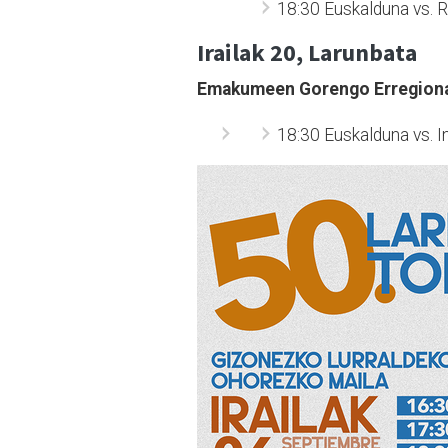
18:30 Euskalduna vs. 
Irailak 20, Larunbata
Emakumeen Gorengo Erregion
18:30 Euskalduna vs. I