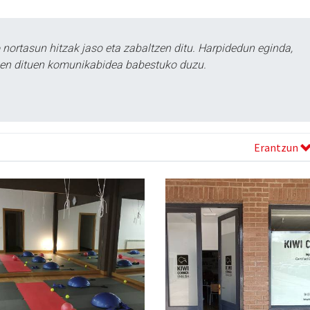
ortasun hitzak jaso eta zabaltzen ditu. Harpidedun eginda,
tzen dituen komunikabidea babestuko duzu.
Erantzun