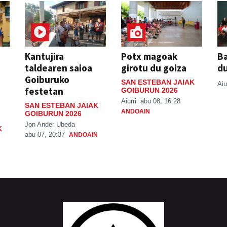
Kantujira
Potx magoak
Ba
taldearen saioa
girotu du goiza
d
Goiburuko
SAN ESTEBAN JAIAK
Aiu
festetan
GOIBURUN 2026
Aiurri
abu 08, 16:28
SAN ESTEBAN JAIAK
ANDOAIN
GOIBURUN 2026
Jon Ander Ubeda
K
abu 07, 20:37
ANDOAIN