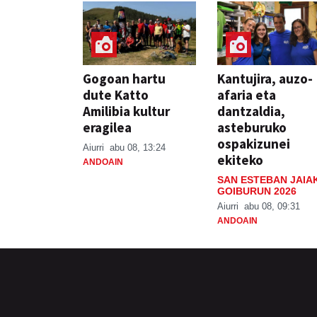
Gogoan hartu
Kantujira, auzo-
dute Katto
afaria eta
Amilibia kultur
dantzaldia,
eragilea
asteburuko
ospakizunei
Aiurri
abu 08, 13:24
ekiteko
ANDOAIN
SAN ESTEBAN JAIA
GOIBURUN 2026
Aiurri
abu 08, 09:31
ANDOAIN