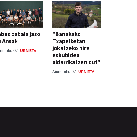
bes zabala jaso
"Banakako
u Ansak
Txapelketan
jokatzeko nire
rri
abu 07
URNIETA
eskubidea
aldarrikatzen dut"
Aiurri
abu 07
URNIETA