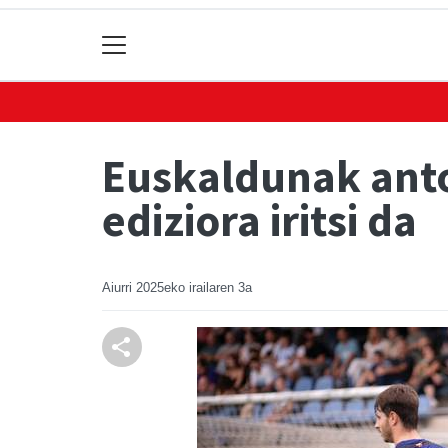
Euskaldunak anto
ediziora iritsi da
Aiurri
2025eko irailaren 3a