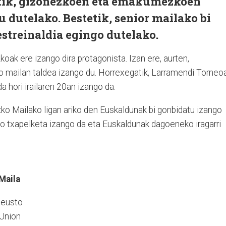
etik, gizonezkoen eta emakumezkoen
u dutelako. Bestetik, senior mailako bi
estreinaldia egingo dutelako.
k ere izango dira protagonista. Izan ere, aurten,
ailan taldea izango du. Horrexegatik, Larramendi Torneo
da hori irailaren 20an izango da.
zko Mailako ligan ariko den Euskaldunak bi gonbidatu izango
ko txapelketa izango da eta Euskaldunak dagoeneko iragarri
Maila
Deusto
 Union