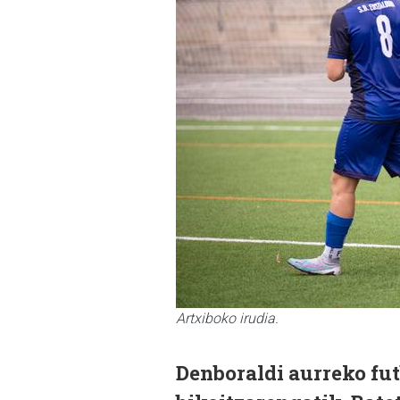
Artxiboko irudia.
Denboraldi aurreko fut