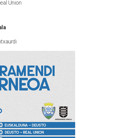
Real Union
ala
ntxaurdi