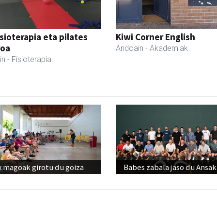
isioterapia eta pilates
Kiwi Corner English
roa
Andoain
- Akademiak
in
- Fisioterapia
x magoak girotu du goiza
Babes zabala jaso du Ansak