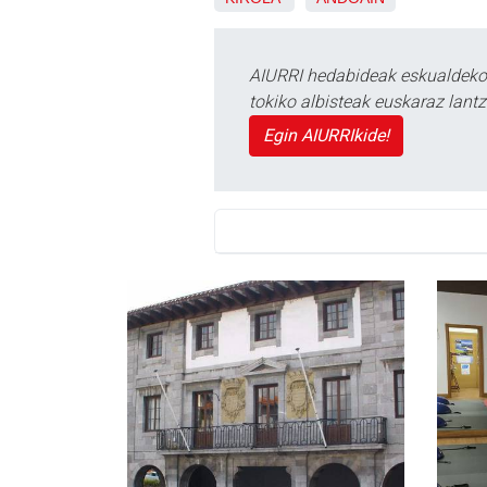
AIURRI hedabideak eskualdeko n
tokiko albisteak euskaraz lan
Egin AIURRIkide!