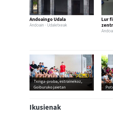
Andoaingo Udala
Lur f
zent
Andoain
- Udaletxeak
Andoa
Txinga-proba, estrainekoz,
Goiburuko jaietan
Pot
Ikusienak