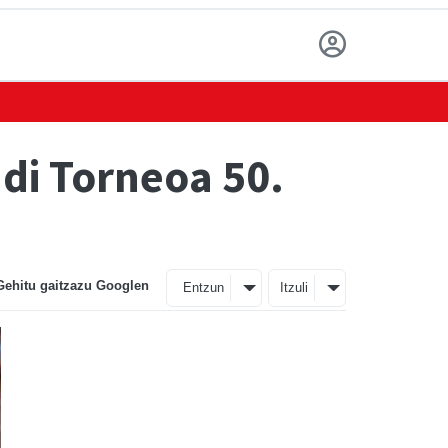
di Torneoa 50.
Gehitu gaitzazu Googlen
Entzun
Itzuli