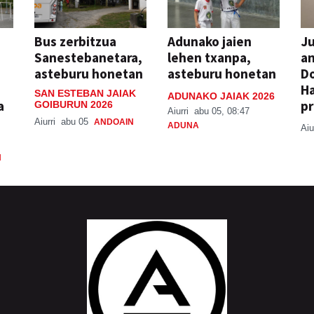
Bus zerbitzua
Adunako jaien
Ju
Sanestebanetara,
lehen txanpa,
an
asteburu honetan
asteburu honetan
Do
H
SAN ESTEBAN JAIAK
ADUNAKO JAIAK 2026
a
pr
GOIBURUN 2026
Aiurri
abu 05, 08:47
Aiurri
abu 05
ANDOAIN
ADUNA
Aiu
N