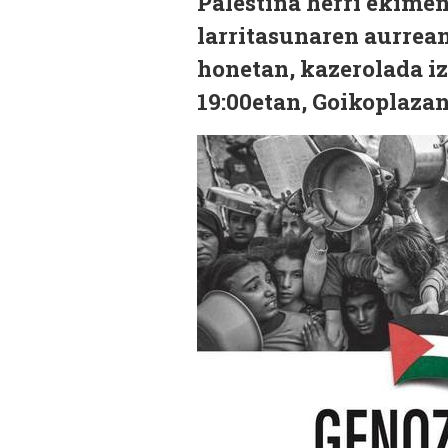
Palestina herri ekimen
larritasunaren aurrean"
honetan, kazerolada i
19:00etan, Goikoplaza