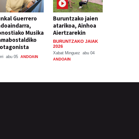
nkal Guerrero
Buruntzako jaien
doaindarra,
atarikoa, Ainhoa
nostiako Musika
Aiertzarekin
amabostaldiko
BURUNTZAKO JAIAK
otagonista
2026
Xabat Minguez
abu 04
rri
abu 05
ANDOAIN
ANDOAIN