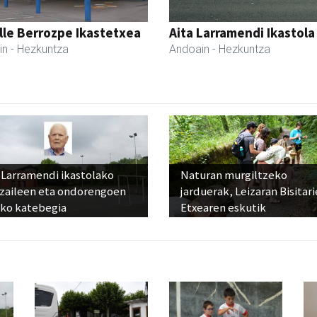
lle Berrozpe Ikastetxea
Aita Larramendi Ikastola
in
- Hezkuntza
Andoain
- Hezkuntza
 Larramendi ikastolako
Naturan murgiltzeko
tzaileen eta ondorengoen
jarduerak, Leizaran Bisitar
eko katebegia
Etxearen eskutik