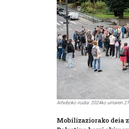
Artxiboko irudia: 2024ko urriaren 2
Mobilizaziorako deia z