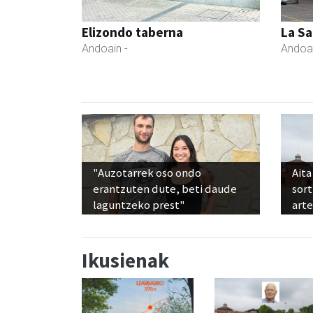
Elizondo taberna
La Sa
Andoain
-
Andoa
"Auzotarrek oso ondo
Aita
erantzuten dute, beti daude
sor
laguntzeko prest"
art
Ikusienak