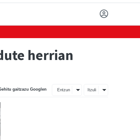
dute herrian
Gehitu gaitzazu Googlen
Entzun
Itzuli