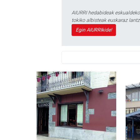
AIURRI hedabideak eskualdeko n
tokiko albisteak euskaraz lan
Egin AIURRIkide!