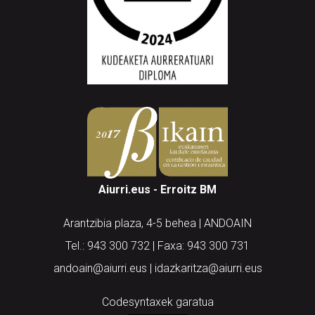
Aiurri.eus - Erroitz BM
Arantzibia plaza, 4-5 behea | ANDOAIN
Tel.: 943 300 732 | Faxa: 943 300 731
andoain@aiurri.eus | idazkaritza@aiurri.eus
Codesyntaxek garatua