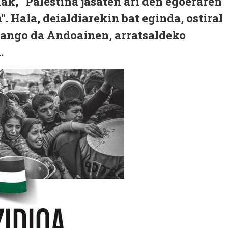
ak, "Palestina jasaten ari den egoeraren
. Hala, deialdiarekin bat eginda, ostiral
zango da Andoainen, arratsaldeko
n.