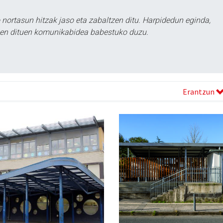
ortasun hitzak jaso eta zabaltzen ditu. Harpidedun eginda,
tzen dituen komunikabidea babestuko duzu.
Erantzun