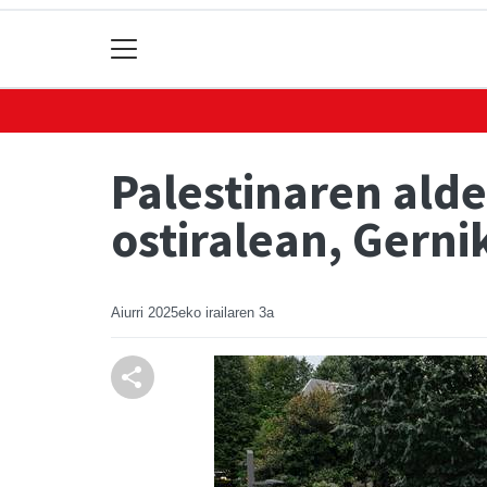
Palestinaren ald
ostiralean, Gerni
Aiurri
2025eko irailaren 3a