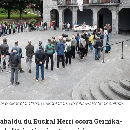
1eko elkarretaratzea, Goikoplazan, Gernika-Palestinak deituta.
abaldu du Euskal Herri osora Gernika-