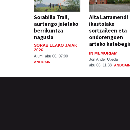
Sorabilla Trail,
Aita Larramendi
aurtengo jaietako
ikastolako
berrikuntza
sortzaileen eta
nagusia
ondorengoen
arteko katebegi
SORABILLAKO JAIAK
2026
IN MEMORIAM
Aiurri
abu 06, 07:00
Jon Ander Ubeda
ANDOAIN
abu 06, 11:38
ANDOAI