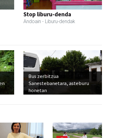
Stop liburu-denda
Andoain
- Liburu-dendak
Bus zerbitzua
ien
Sanestebanetara, asteburu
honetan