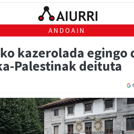
ANDOAIN
eko kazerolada egingo 
ka-Palestinak deituta