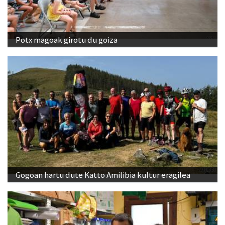
Potx magoak girotu du goiza
Gogoan hartu dute Katto Amilibia kultur eragilea