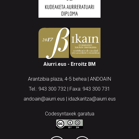
Aiurri.eus - Erroitz BM
Arantzibia plaza, 4-5 behea | ANDOAIN
Tel.: 943 300 732 | Faxa: 943 300 731
andoain@aiurri.eus | idazkaritza@aiurri.eus
Codesyntaxek garatua