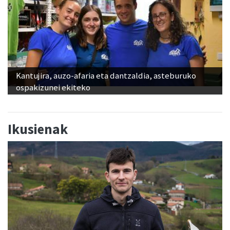
Kantujira, auzo-afaria eta dantzaldia, asteburuko
ospakizunei ekiteko
Ikusienak