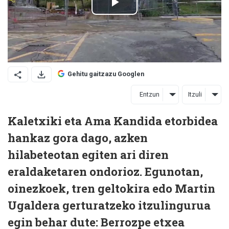
Gehitu gaitzazu Googlen
Entzun
Itzuli
Kaletxiki eta Ama Kandida etorbidea
hankaz gora dago, azken
hilabeteotan egiten ari diren
eraldaketaren ondorioz. Egunotan,
oinezkoek, tren geltokira edo Martin
Ugaldera gerturatzeko itzulingurua
egin behar dute: Berrozpe etxea