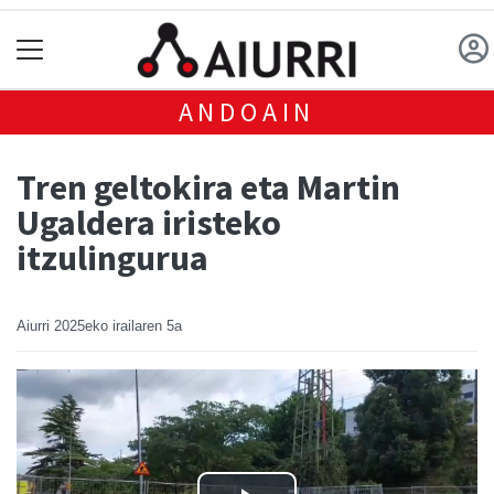
ANDOAIN
Tren geltokira eta Martin
Ugaldera iristeko
itzulingurua
Aiurri
2025eko irailaren 5a