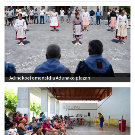
Adinekoei omenaldia Adunako plazan