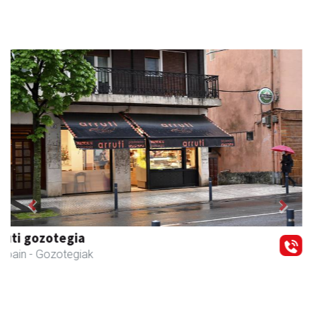
Previous
Next
IZT Informatika Zerbitzu Integrala
Andoain
- IKT