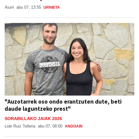
Aiurri
abu 07, 13:55
URNIETA
"Auzotarrek oso ondo erantzuten dute, beti
daude laguntzeko prest"
SORABILLAKO JAIAK 2026
Lide Ruiz Telleria
abu 07, 08:00
ANDOAIN