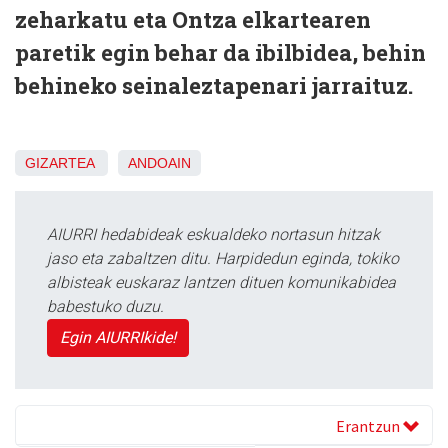
zeharkatu eta Ontza elkartearen
paretik egin behar da ibilbidea, behin
behineko seinaleztapenari jarraituz.
GIZARTEA
ANDOAIN
AIURRI hedabideak eskualdeko nortasun hitzak
jaso eta zabaltzen ditu. Harpidedun eginda, tokiko
albisteak euskaraz lantzen dituen komunikabidea
babestuko duzu.
Egin AIURRIkide!
Erantzun