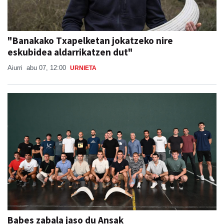
"Banakako Txapelketan jokatzeko nire
eskubidea aldarrikatzen dut"
Aiurri
abu 07, 12:00
URNIETA
Babes zabala jaso du Ansak