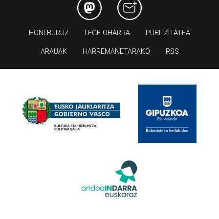
HONI BURUZ
LEGE OHARRA
PUBLIZITATEA
ARAUAK
HARREMANETARAKO
RSS