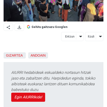
Gehitu gaitzazu Googlen
Entzun
Itzuli
GIZARTEA
ANDOAIN
AIURRI hedabideak eskualdeko nortasun hitzak
jaso eta zabaltzen ditu. Harpidedun eginda, tokiko
albisteak euskaraz lantzen dituen komunikabidea
babestuko duzu.
Egin AIURRIkide!