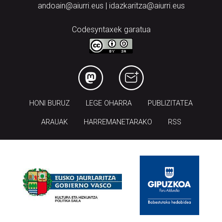
andoain@aiurri.eus | idazkaritza@aiurri.eus
Codesyntaxek garatua
HONI BURUZ
LEGE OHARRA
PUBLIZITATEA
ARAUAK
HARREMANETARAKO
RSS