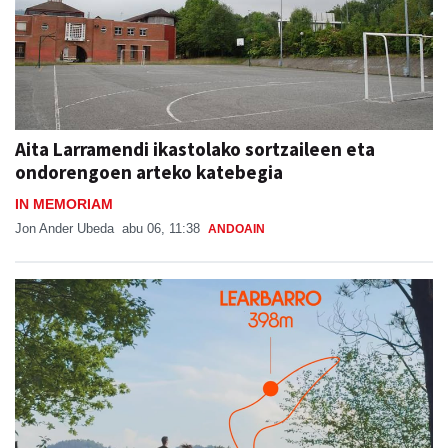
Aita Larramendi ikastolako sortzaileen eta
ondorengoen arteko katebegia
IN MEMORIAM
Jon Ander Ubeda
abu 06, 11:38
ANDOAIN