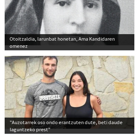
Otoitzaldia, larunbat honetan, Ama Kandidaren
omenez
"Auzotarrek oso ondo erantzuten dute, beti daude
laguntzeko prest"