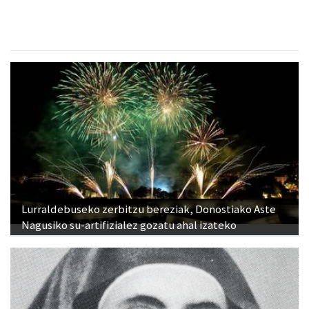
Lurraldebuseko zerbitzu bereziak, Donostiako Aste
Nagusiko su-artifizialez gozatu ahal izateko