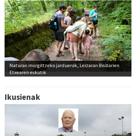
Naturan murgiltzeko jarduerak, Leizaran Bisitarien
Etxearen eskutik
Ikusienak