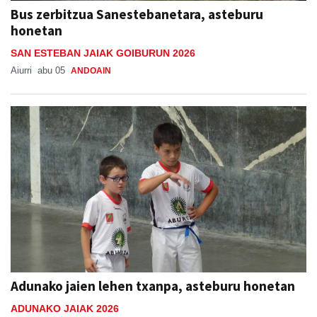
Bus zerbitzua Sanestebanetara, asteburu
honetan
SAN ESTEBAN JAIAK GOIBURUN 2026
Aiurri
abu 05
ANDOAIN
Adunako jaien lehen txanpa, asteburu honetan
ADUNAKO JAIAK 2026