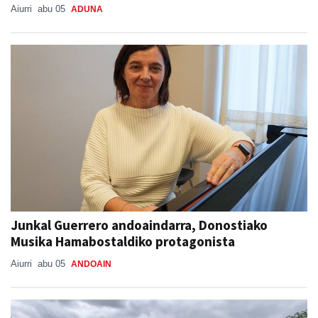
Aiurri
abu 05
ADUNA
Junkal Guerrero andoaindarra, Donostiako
Musika Hamabostaldiko protagonista
Aiurri
abu 05
ANDOAIN