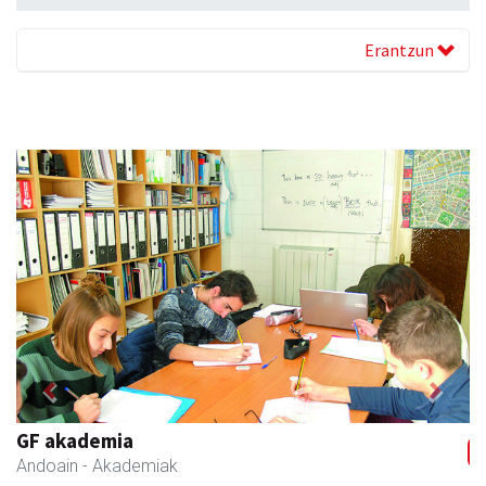
Erantzun
Previous
Next
Lur fisioterapia eta pilates zentroa
Andoain
- Fisioterapia