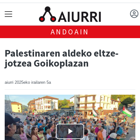
ANDOAIN
Palestinaren aldeko eltze-
jotzea Goikoplazan
aiurri
2025eko irailaren 5a