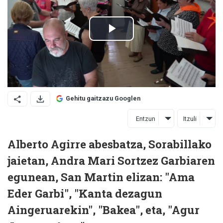
Gehitu gaitzazu Googlen
Entzun
Itzuli
Alberto Agirre abesbatza, Sorabillako
jaietan, Andra Mari Sortzez Garbiaren
egunean, San Martin elizan: "Ama
Eder Garbi", "Kanta dezagun
Aingeruarekin", "Bakea", eta, "Agur