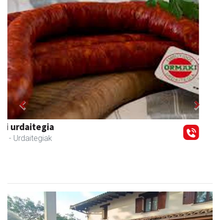
Previous
Next
Andoaingo AEK euskaltegia
Andoain
- Euskaltegiak