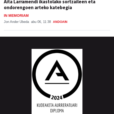
Aita Larramendi ikastolako sortzaileen eta
ondorengoen arteko katebegia
IN MEMORIAM
Jon Ander Ubeda
abu 06, 11:38
ANDOAIN