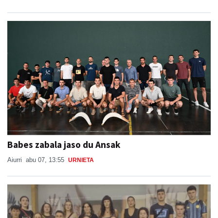
Babes zabala jaso du Ansak
Aiurri
abu 07, 13:55
URNIETA