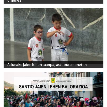
omenez
Adunako jaien lehen txanpa, asteburu honetan