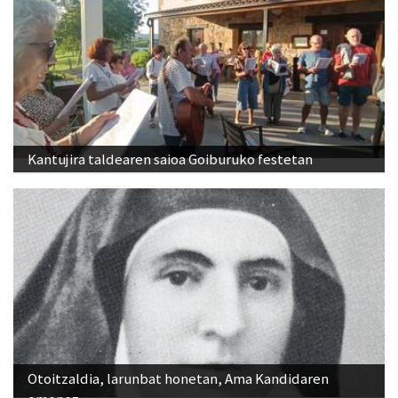
Kantujira taldearen saioa Goiburuko festetan
Otoitzaldia, larunbat honetan, Ama Kandidaren