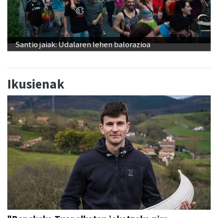
Santio jaiak: Udalaren lehen balorazioa
Ikusienak