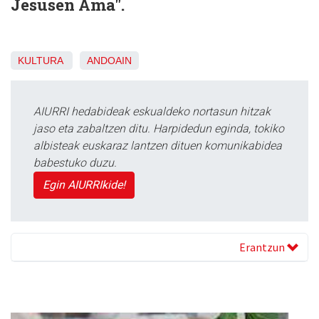
Jesusen Ama".
KULTURA
ANDOAIN
AIURRI hedabideak eskualdeko nortasun hitzak
jaso eta zabaltzen ditu. Harpidedun eginda, tokiko
albisteak euskaraz lantzen dituen komunikabidea
babestuko duzu.
Egin AIURRIkide!
Erantzun