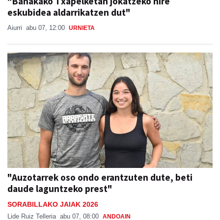
"Banakako Txapelketan jokatzeko nire
eskubidea aldarrikatzen dut"
Aiurri
abu 07, 12:00
URNIETA
"Auzotarrek oso ondo erantzuten dute, beti
daude laguntzeko prest"
SORABILLAKO JAIAK 2026
Lide Ruiz Telleria
abu 07, 08:00
ANDOAIN