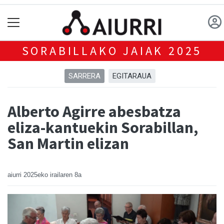
SORABILLAKO JAIAK 2025
SARRERA
EGITARAUA
Alberto Agirre abesbatza
eliza-kantuekin Sorabillan,
San Martin elizan
aiurri
2025eko irailaren 8a