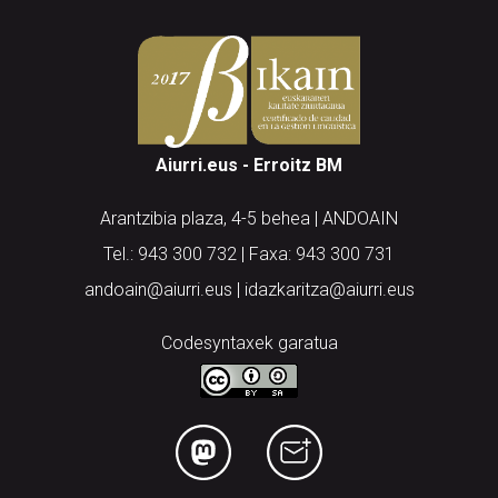
Aiurri.eus - Erroitz BM
Arantzibia plaza, 4-5 behea | ANDOAIN
Tel.: 943 300 732 | Faxa: 943 300 731
andoain@aiurri.eus | idazkaritza@aiurri.eus
Codesyntaxek garatua