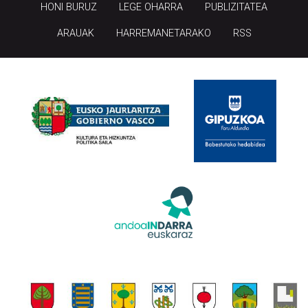
HONI BURUZ
LEGE OHARRA
PUBLIZITATEA
ARAUAK
HARREMANETARAKO
RSS