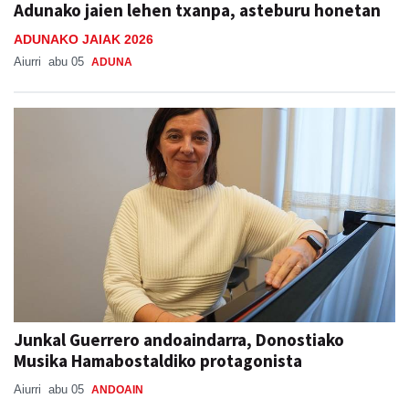
Adunako jaien lehen txanpa, asteburu honetan
ADUNAKO JAIAK 2026
Aiurri
abu 05
ADUNA
Junkal Guerrero andoaindarra, Donostiako
Musika Hamabostaldiko protagonista
Aiurri
abu 05
ANDOAIN