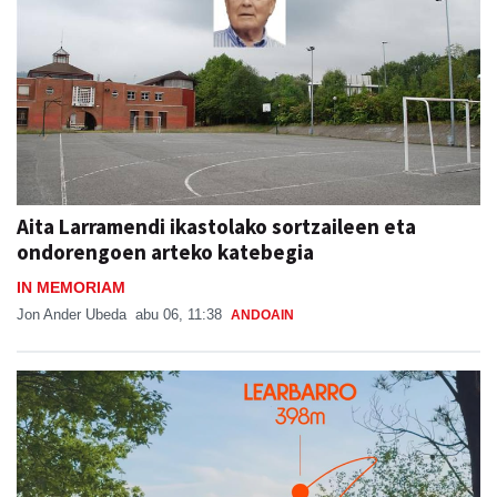
Aita Larramendi ikastolako sortzaileen eta
ondorengoen arteko katebegia
IN MEMORIAM
Jon Ander Ubeda
abu 06, 11:38
ANDOAIN