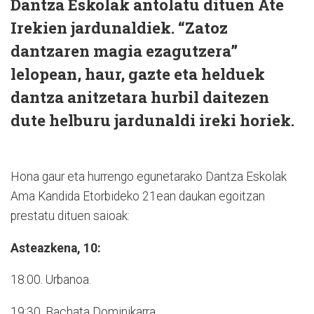
Dantza Eskolak antolatu dituen Ate
Irekien jardunaldiek. “Zatoz
dantzaren magia ezagutzera”
lelopean, haur, gazte eta helduek
dantza anitzetara hurbil daitezen
dute helburu jardunaldi ireki horiek.
Hona gaur eta hurrengo egunetarako Dantza Eskolak
Ama Kandida Etorbideko 21ean daukan egoitzan
prestatu dituen saioak:
Asteazkena, 10:
18:00. Urbanoa.
19:30. Bachata Dominikarra.