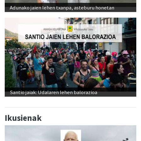
Adunako jaien lehen txanpa, asteburu honetan
Santio jaiak: Udalaren lehen balorazioa
Ikusienak