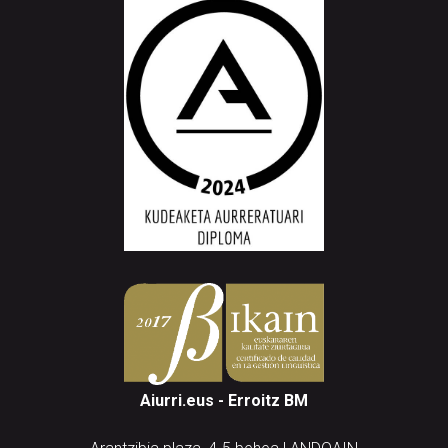
Aiurri.eus - Erroitz BM