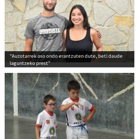
"Auzotarrek oso ondo erantzuten dute, beti daude
laguntzeko prest"