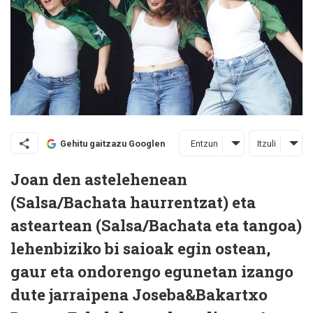
Entzun
Itzuli
Gehitu gaitzazu Googlen
Joan den astelehenean
(Salsa/Bachata haurrentzat) eta
asteartean (Salsa/Bachata eta tangoa)
lehenbiziko bi saioak egin ostean,
gaur eta ondorengo egunetan izango
dute jarraipena Joseba&Bakartxo