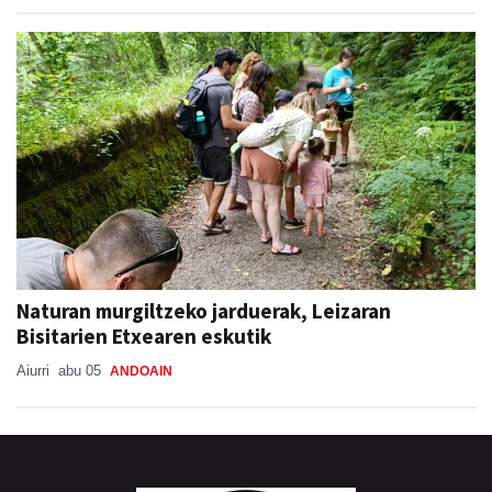
Naturan murgiltzeko jarduerak, Leizaran
Bisitarien Etxearen eskutik
Aiurri
abu 05
ANDOAIN