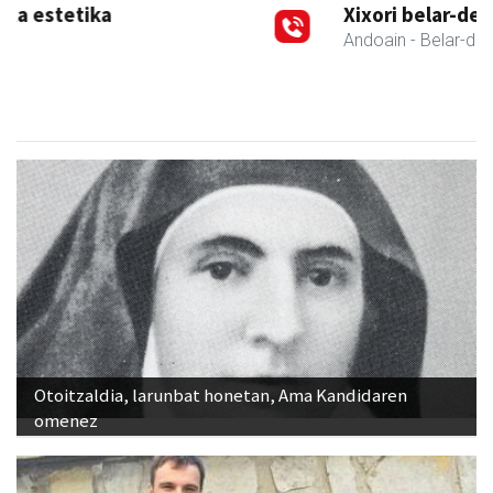
Xixori belar-denda
Andoain
- Belar-denda
Otoitzaldia, larunbat honetan, Ama Kandidaren
omenez