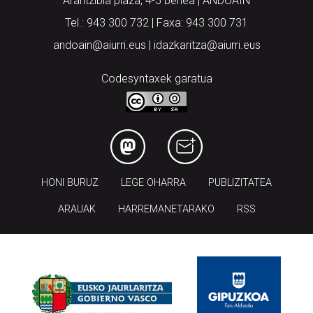
Arantzibia plaza, 4-5 behea | ANDOAIN
Tel.: 943 300 732 | Faxa: 943 300 731
andoain@aiurri.eus | idazkaritza@aiurri.eus
Codesyntaxek garatua
HONI BURUZ
LEGE OHARRA
PUBLIZITATEA
ARAUAK
HARREMANETARAKO
RSS