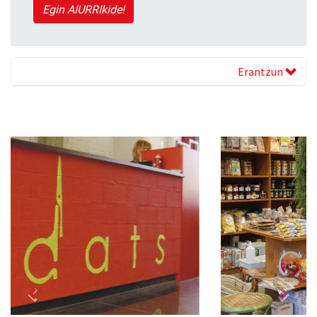
Egin AIURRIkide!
Erantzun
Previous
Next