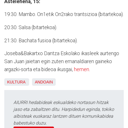
Astelehena, 15:
19:30. Mambo. On1etik On2rako trantsizioa (bitartekoa).
20:30. Salsa (bitartekoa).
21:30. Bachata fusioa (bitartekoa).
Joseba&Bakartxo Dantza Eskolako ikasleek aurtengo
San Juan jaietan egin zuten emanaldiaren gaineko
argazki-sorta eta bideoa ikusgai,
hemen
.
KULTURA
ANDOAIN
AIURRI hedabideak eskualdeko nortasun hitzak
jaso eta zabaltzen ditu. Harpidedun eginda, tokiko
albisteak euskaraz lantzen dituen komunikabidea
babestuko duzu.