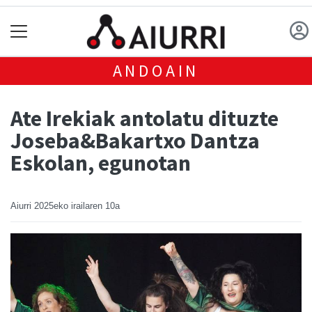
ANDOAIN
Ate Irekiak antolatu dituzte
Joseba&Bakartxo Dantza
Eskolan, egunotan
Aiurri
2025eko irailaren 10a