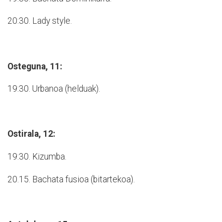
20:30. Lady style.
Osteguna, 11:
19:30. Urbanoa (helduak).
Ostirala, 12:
19:30. Kizumba.
20.15. Bachata fusioa (bitartekoa).