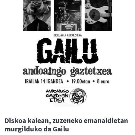
Diskoa kalean, zuzeneko emanaldietan
murgilduko da Gailu