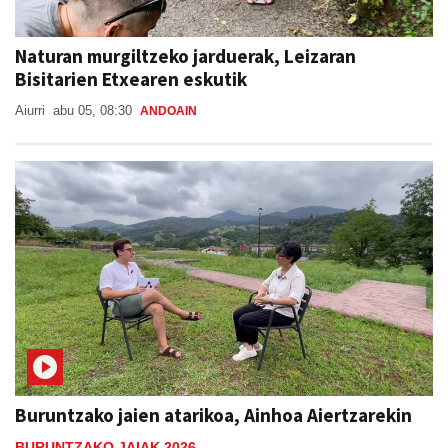
Naturan murgiltzeko jarduerak, Leizaran
Bisitarien Etxearen eskutik
Aiurri
abu 05, 08:30
ANDOAIN
Buruntzako jaien atarikoa, Ainhoa Aiertzarekin
BURUNTZAKO JAIAK 2026