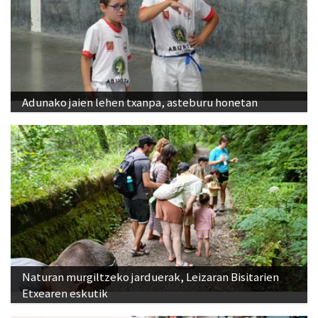
Adunako jaien lehen txanpa, asteburu honetan
Naturan murgiltzeko jarduerak, Leizaran Bisitarien
Etxearen eskutik