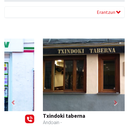
Erantzun
Previous
Next
Txindoki taberna
Andoain
-