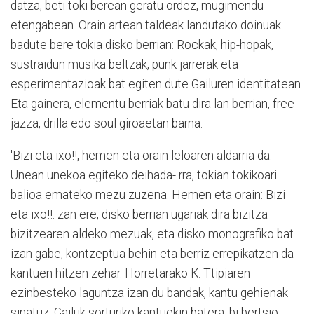
datza, beti toki berean geratu ordez, mugimendu
etengabean. Orain artean taldeak landutako doinuak
badute bere tokia disko berrian: Rockak, hip-hopak,
sustraidun musika beltzak, punk jarrerak eta
esperimentazioak bat egiten dute Gailuren identitatean.
Eta gainera, elementu berriak batu dira lan berrian, free-
jazza, drilla edo soul giroaetan barna.
'Bizi eta ixo!!, hemen eta orain leloaren aldarria da.
Unean unekoa egiteko deihada- rra, tokian tokikoari
balioa emateko mezu zuzena. Hemen eta orain: Bizi
eta ixo!!. zan ere, disko berrian ugariak dira bizitza
bizitzearen aldeko mezuak, eta disko monografiko bat
izan gabe, kontzeptua behin eta berriz errepikatzen da
kantuen hitzen zehar. Horretarako K. Ttipiaren
ezinbesteko laguntza izan du bandak, kantu gehienak
sinatuz. Gailuk sorturiko kantuekin batera, bi bertsio