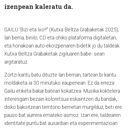
izenpean kaleratu da.
GAILU 'Bizi eta lxo!!" (Kutxa Beltza Grabaketak 2025),
lan berria, binilo, CD eta ohiko plataforma digitaletan,
eta honakoan auto-ekoizpenaren bidetik jo du taldeak
Kutxa Beltza Grabaketak zigiluaren babe- sean
argitaratuz.
Zortzi kantu batu dituzte lan berrian, tartean bi kantu
moldaketa ia 30 minutuko iraupenean. Ez da erreza
Gailu etiketa bakar batean kokatzea. Musika koktelera
interesgarri bezain koloretsua eskaintzen du bandak,
disko bakoitzean territorio berrietan murgilduz, beti ere
pauso bat aurrera emateko asmoz. Izan ere, taldearen
identitate puntu bat ausardian eta experimentazioan