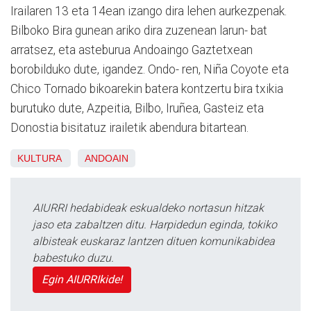
Irailaren 13 eta 14ean izango dira lehen aurkezpenak.
Bilboko Bira gunean ariko dira zuzenean larun- bat
arratsez, eta asteburua Andoaingo Gaztetxean
borobilduko dute, igandez. Ondo- ren, Niña Coyote eta
Chico Tornado bikoarekin batera kontzertu bira txikia
burutuko dute, Azpeitia, Bilbo, Iruñea, Gasteiz eta
Donostia bisitatuz irailetik abendura bitartean.
KULTURA
ANDOAIN
AIURRI hedabideak eskualdeko nortasun hitzak
jaso eta zabaltzen ditu. Harpidedun eginda, tokiko
albisteak euskaraz lantzen dituen komunikabidea
babestuko duzu.
Egin AIURRIkide!