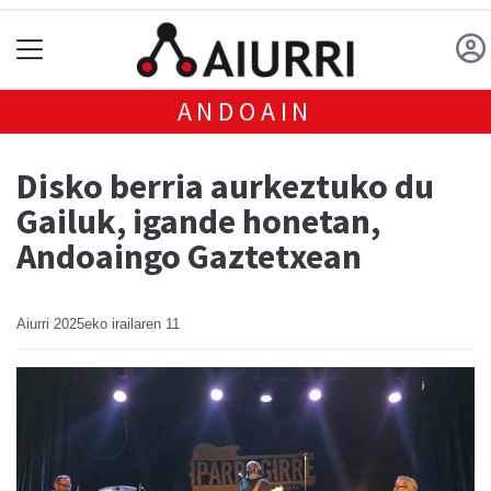
ANDOAIN
Disko berria aurkeztuko du
Gailuk, igande honetan,
Andoaingo Gaztetxean
Aiurri
2025eko irailaren 11