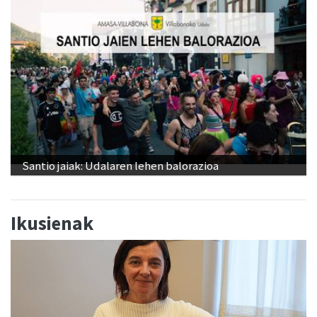
Santio jaiak: Udalaren lehen balorazioa
Ikusienak