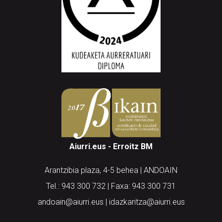
Aiurri.eus - Erroitz BM
Arantzibia plaza, 4-5 behea | ANDOAIN
Tel.: 943 300 732 | Faxa: 943 300 731
andoain@aiurri.eus | idazkaritza@aiurri.eus