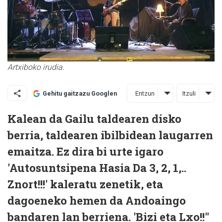
Artxiboko irudia.
Entzun
Itzuli
Gehitu gaitzazu Googlen
Kalean da Gailu taldearen disko
berria, taldearen ibilbidean laugarren
emaitza. Ez dira bi urte igaro
'Autosuntsipena Hasia Da 3, 2, 1,..
Znort!!!' kaleratu zenetik, eta
dagoeneko hemen da Andoaingo
bandaren lan berriena. 'Bizi eta Lxo!!"