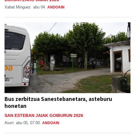
Xabat Minguez
abu 04
ANDOAIN
Bus zerbitzua Sanestebanetara, asteburu
honetan
SAN ESTEBAN JAIAK GOIBURUN 2026
Aiurri
abu 05, 07:00
ANDOAIN