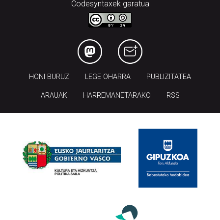
Codesyntaxek garatua
HONI BURUZ
LEGE OHARRA
PUBLIZITATEA
ARAUAK
HARREMANETARAKO
RSS