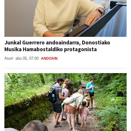
Junkal Guerrero andoaindarra, Donostiako
Musika Hamabostaldiko protagonista
Aiurri
abu 05, 07:00
ANDOAIN