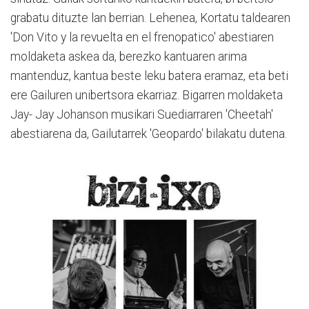
grabatu dituzte lan berrian. Lehenea, Kortatu taldearen
'Don Vito y la revuelta en el frenopatico' abestiaren
moldaketa askea da, berezko kantuaren arima
mantenduz, kantua beste leku batera eramaz, eta beti
ere Gailuren unibertsora ekarriaz. Bigarren moldaketa
Jay- Jay Johanson musikari Suediarraren 'Cheetah'
abestiarena da, Gailutarrek 'Geopardo' bilakatu dutena.