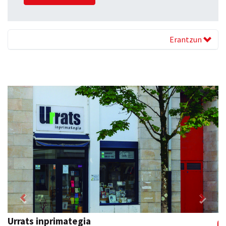
Erantzun
Previous
Next
Amabi haur eta gazte jantziak