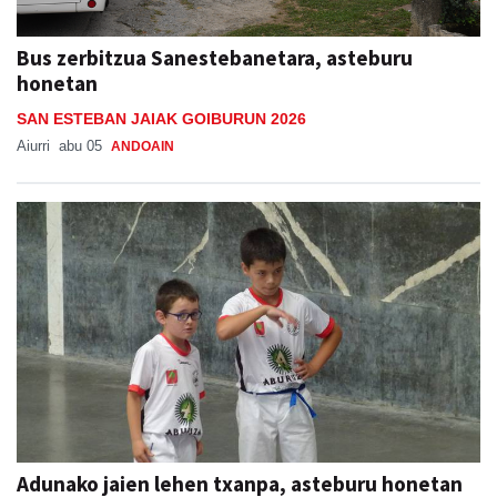
Bus zerbitzua Sanestebanetara, asteburu
honetan
SAN ESTEBAN JAIAK GOIBURUN 2026
Aiurri
abu 05
ANDOAIN
Adunako jaien lehen txanpa, asteburu honetan