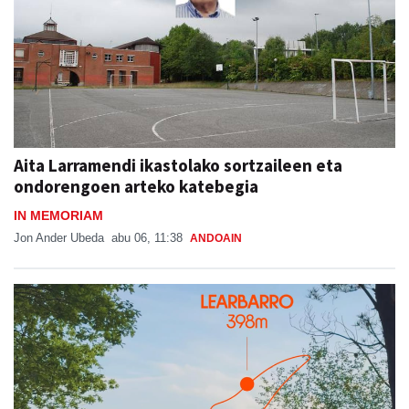
Aita Larramendi ikastolako sortzaileen eta
ondorengoen arteko katebegia
IN MEMORIAM
Jon Ander Ubeda
abu 06, 11:38
ANDOAIN