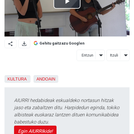
Gehitu gaitzazu Googlen
Entzun
Itzuli
KULTURA
ANDOAIN
AIURRI hedabideak eskualdeko nortasun hitzak
jaso eta zabaltzen ditu. Harpidedun eginda, tokiko
albisteak euskaraz lantzen dituen komunikabidea
babestuko duzu.
Egin AIURRIkide!