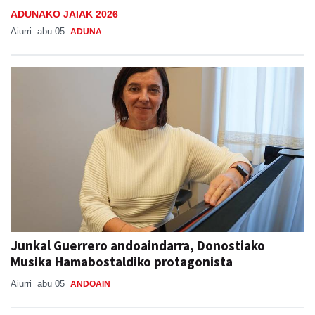
ADUNAKO JAIAK 2026
Aiurri
abu 05
ADUNA
Junkal Guerrero andoaindarra, Donostiako
Musika Hamabostaldiko protagonista
Aiurri
abu 05
ANDOAIN