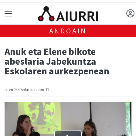
ANDOAIN
Anuk eta Elene bikote
abeslaria Jabekuntza
Eskolaren aurkezpenean
aiurri
2025eko irailaren 11