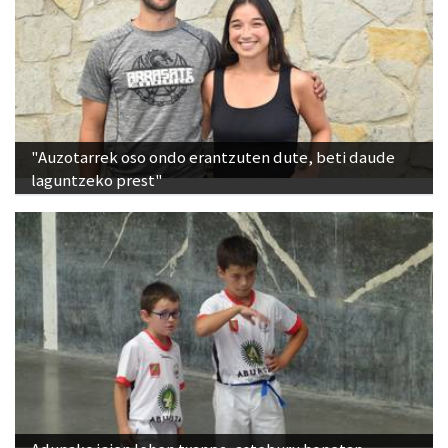
"Auzotarrek oso ondo erantzuten dute, beti daude
laguntzeko prest"