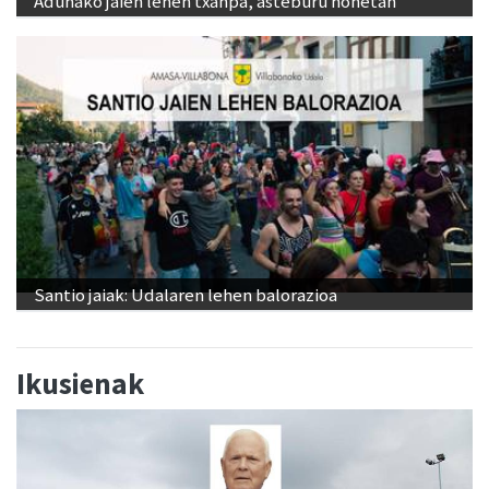
Adunako jaien lehen txanpa, asteburu honetan
Santio jaiak: Udalaren lehen balorazioa
Ikusienak