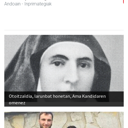
Andoain
- Arropa-dendak
Otoitzaldia, larunbat honetan, Ama Kandidaren
omenez