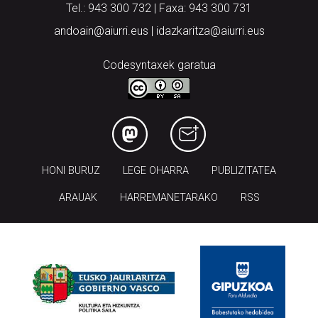
Tel.: 943 300 732 | Faxa: 943 300 731
andoain@aiurri.eus | idazkaritza@aiurri.eus
Codesyntaxek garatua
HONI BURUZ
LEGE OHARRA
PUBLIZITATEA
ARAUAK
HARREMANETARAKO
RSS