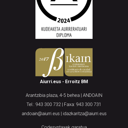
Aiurri.eus - Erroitz BM
Arantzibia plaza, 4-5 behea | ANDOAIN
Tel.: 943 300 732 | Faxa: 943 300 731
andoain@aiurri.eus | idazkaritza@aiurri.eus
Codesyntaxek garatua