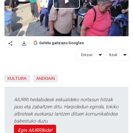
Gehitu gaitzazu Googlen
Entzun
Itzuli
KULTURA
ANDOAIN
AIURRI hedabideak eskualdeko nortasun hitzak
jaso eta zabaltzen ditu. Harpidedun eginda, tokiko
albisteak euskaraz lantzen dituen komunikabidea
babestuko duzu.
Egin AIURRIkide!