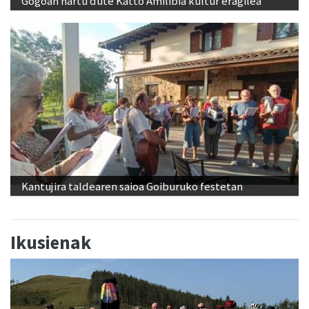
Gogoan hartu dute Katto Amilibia kultur eragilea
Kantujira taldearen saioa Goiburuko festetan
Ikusienak