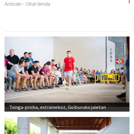
Andoain
- Hezkuntza
Txinga-proba, estrainekoz, Goiburuko jaietan