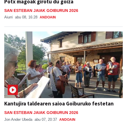
Potx magoak girotu du goiza
SAN ESTEBAN JAIAK GOIBURUN 2026
Aiurri
abu 08, 16:28
ANDOAIN
Kantujira taldearen saioa Goiburuko festetan
SAN ESTEBAN JAIAK GOIBURUN 2026
Jon Ander Ubeda
abu 07, 20:37
ANDOAIN