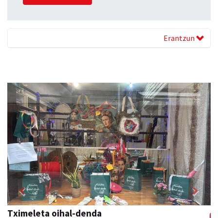
Erantzun
Previous
Next
La Salle Berrozpe Ikastetxea