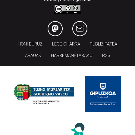
HONI BURUZ
LEGE OHARRA
PUBLIZITATEA
ARAUAK
HARREMANETARAKO
RSS