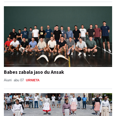
Babes zabala jaso du Ansak
Aiurri
abu 07
URNIETA