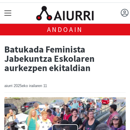
ANDOAIN
Batukada Feminista
Jabekuntza Eskolaren
aurkezpen ekitaldian
aiurri
2025eko irailaren 11