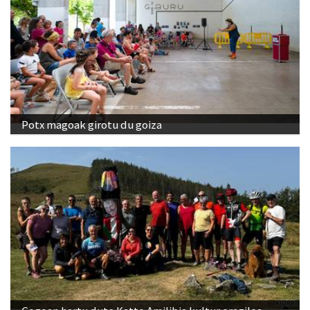
Potx magoak girotu du goiza