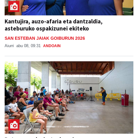
Kantujira, auzo-afaria eta dantzaldia,
asteburuko ospakizunei ekiteko
SAN ESTEBAN JAIAK GOIBURUN 2026
Aiurri
abu 08, 09:31
ANDOAIN