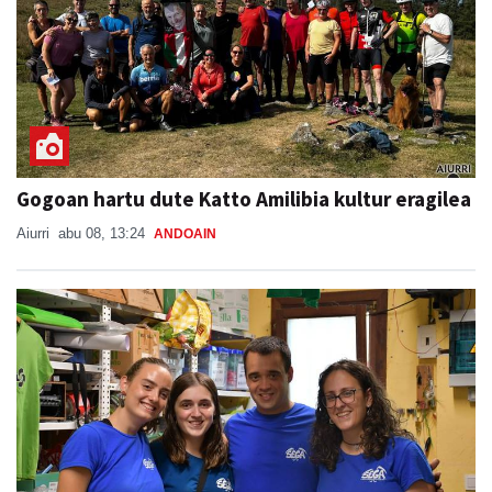
Gogoan hartu dute Katto Amilibia kultur eragilea
Aiurri
abu 08, 13:24
ANDOAIN