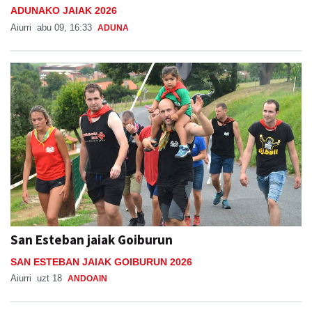
ADUNAKO JAIAK 2026
Aiurri
abu 09, 16:33
ADUNA
San Esteban jaiak Goiburun
SAN ESTEBAN JAIAK GOIBURUN 2026
Aiurri
uzt 18
ANDOAIN