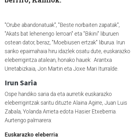
"Orube abandonatuak", "Beste norbaiten zapatak",
"Akats bat lehenengo lerroan" eta "Bikini" liburuen
ostean dator, beraz, "Moebiusen ertzak" liburua. Irun
sariko epaimahaia hiru idazlek osatu dute, euskarazko
eleberrigintza atalean, honako hauek: Arantxa
Urretabizkaia, Jon Martin eta Joxe Mari Iturralde.
Irun Saria
Ospe handiko saria da eta aurretik euskarazko
eleberrigintzak saritu dituzte Alaina Agirre, Juan Luis
Zabala, Yolanda Arrieta edota Hasier Etxeberria.
Aurtengo palmarera:
Euskarazko eleberria
: