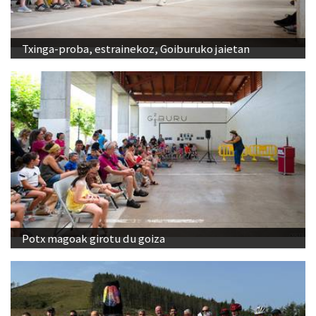
Txinga-proba, estrainekoz, Goiburuko jaietan
Potx magoak girotu du goiza