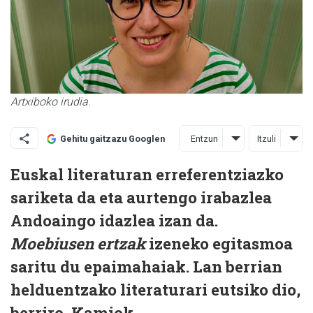
Artxiboko irudia.
Entzun
Itzuli
Gehitu gaitzazu Googlen
Euskal literaturan erreferentziazko
sariketa da eta aurtengo irabazlea
Andoaingo idazlea izan da.
Moebiusen ertzak
izeneko egitasmoa
saritu du epaimahaiak. Lan berrian
helduentzako literaturari eutsiko dio,
berriro, Kamiok.