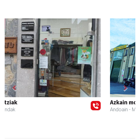
Previous
Next
Azkain motoak
Andoain
- Motor dendak