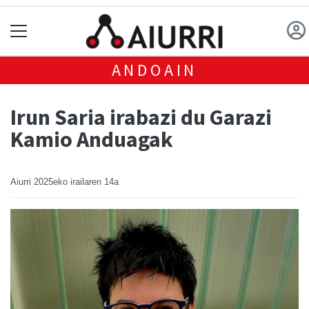
ANDOAIN
Irun Saria irabazi du Garazi
Kamio Anduagak
Aiurri
2025eko irailaren 14a