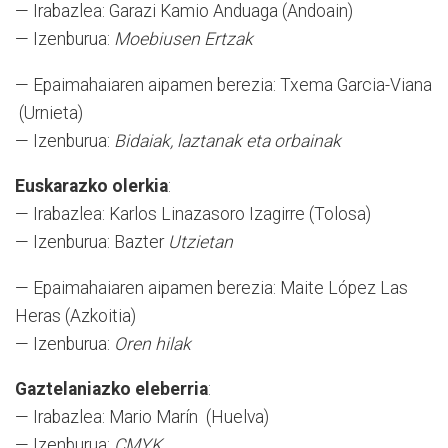
— Irabazlea: Garazi Kamio Anduaga (Andoain)
— Izenburua:
Moebiusen Ertzak
— Epaimahaiaren aipamen berezia: Txema Garcia-Viana
(Urnieta)
— Izenburua:
Bidaiak, laztanak eta orbainak
Euskarazko olerkia
:
— Irabazlea: Karlos Linazasoro Izagirre (Tolosa)
— Izenburua: Bazter
Utzietan
— Epaimahaiaren aipamen berezia: Maite López Las
Heras (Azkoitia)
— Izenburua:
Oren hilak
Gaztelaniazko eleberria
:
— Irabazlea: Mario Marín (Huelva)
— Izenburua:
CMYK