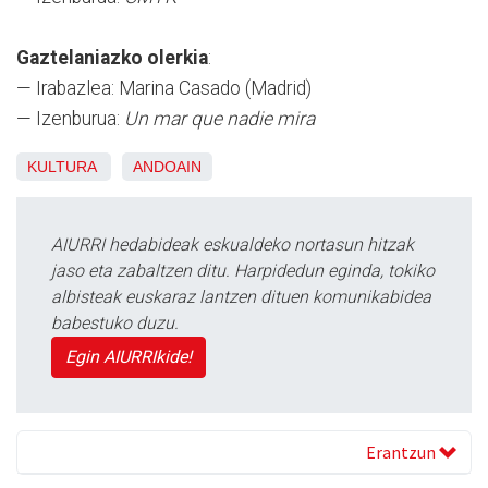
Gaztelaniazko olerkia
:
— Irabazlea: Marina Casado (Madrid)
— Izenburua:
Un mar que nadie mira
KULTURA
ANDOAIN
AIURRI hedabideak eskualdeko nortasun hitzak
jaso eta zabaltzen ditu. Harpidedun eginda, tokiko
albisteak euskaraz lantzen dituen komunikabidea
babestuko duzu.
Egin AIURRIkide!
Erantzun