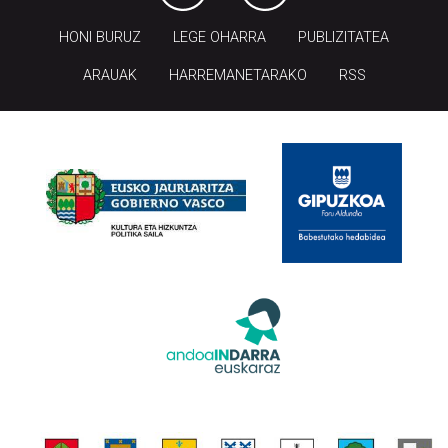
HONI BURUZ
LEGE OHARRA
PUBLIZITATEA
ARAUAK
HARREMANETARAKO
RSS