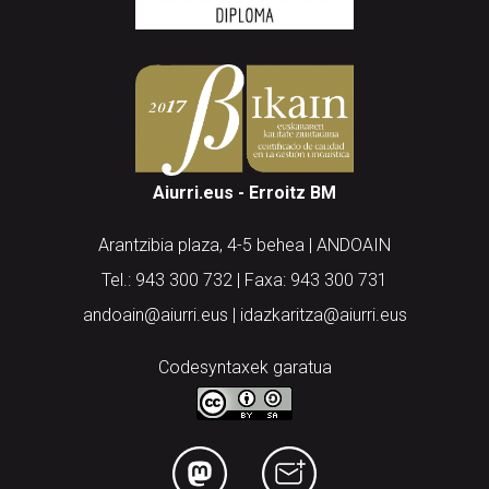
Aiurri.eus - Erroitz BM
Arantzibia plaza, 4-5 behea | ANDOAIN
Tel.: 943 300 732 | Faxa: 943 300 731
andoain@aiurri.eus | idazkaritza@aiurri.eus
Codesyntaxek garatua