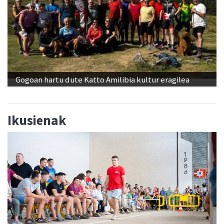
Gogoan hartu dute Katto Amilibia kultur eragilea
Ikusienak