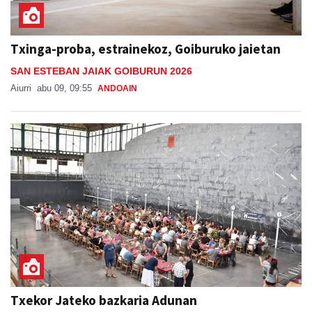
Txinga-proba, estrainekoz, Goiburuko jaietan
SAN ESTEBAN JAIAK GOIBURUN 2026
Aiurri
abu 09, 09:55
ANDOAIN
Txekor Jateko bazkaria Adunan