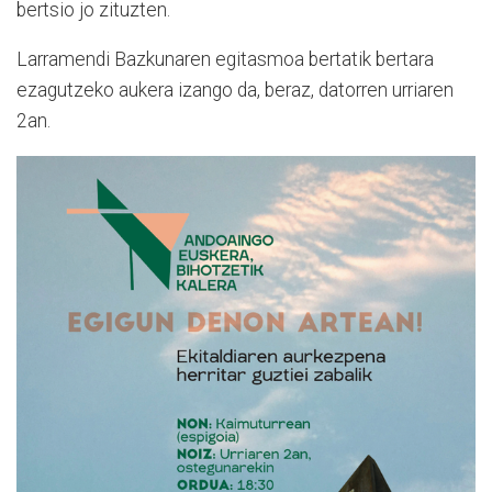
bertsio jo zituzten.
Larramendi Bazkunaren egitasmoa bertatik bertara
ezagutzeko aukera izango da, beraz, datorren urriaren
2an.