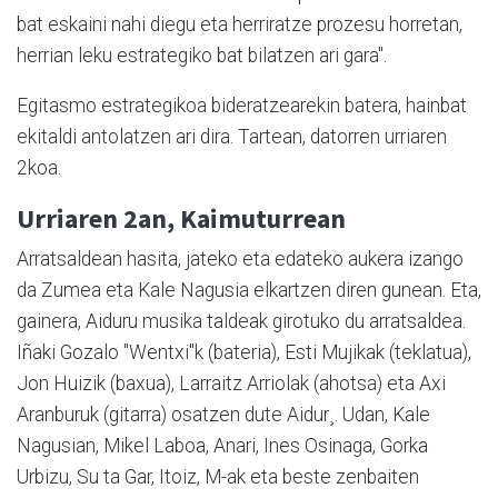
bat eskaini nahi diegu eta herriratze prozesu horretan,
herrian leku estrategiko bat bilatzen ari gara".
Egitasmo estrategikoa bideratzearekin batera, hainbat
ekitaldi antolatzen ari dira. Tartean, datorren urriaren
2koa.
Urriaren 2an, Kaimuturrean
Arratsaldean hasita, jateko eta edateko aukera izango
da Zumea eta Kale Nagusia elkartzen diren gunean. Eta,
gainera, Aiduru musika taldeak girotuko du arratsaldea.
Iñaki Gozalo "Wentxi"k (bateria), Esti Mujikak (teklatua),
Jon Huizik (baxua), Larraitz Arriolak (ahotsa) eta Axi
Aranburuk (gitarra) osatzen dute Aidur¸. Udan, Kale
Nagusian, Mikel Laboa, Anari, Ines Osinaga, Gorka
Urbizu, Su ta Gar, Itoiz, M-ak eta beste zenbaiten