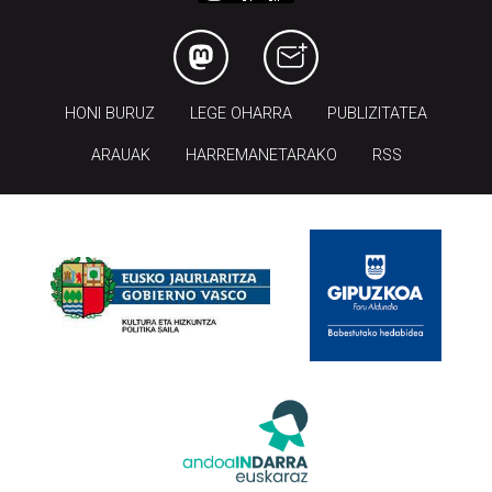
HONI BURUZ
LEGE OHARRA
PUBLIZITATEA
ARAUAK
HARREMANETARAKO
RSS