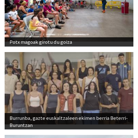
Potx magoak girotu du goiza
Burrunba, gazte euskaltzaleen ekimen berria Beterri-
Buruntzan