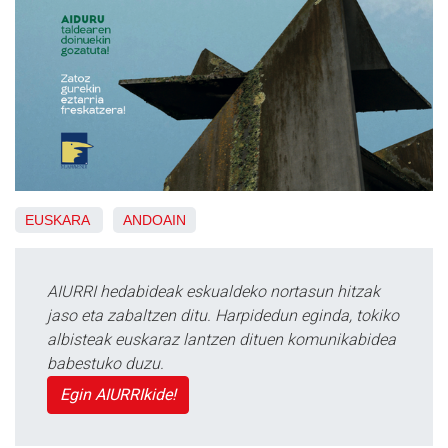
EUSKARA
ANDOAIN
AIURRI hedabideak eskualdeko nortasun hitzak
jaso eta zabaltzen ditu. Harpidedun eginda, tokiko
albisteak euskaraz lantzen dituen komunikabidea
babestuko duzu.
Egin AIURRIkide!