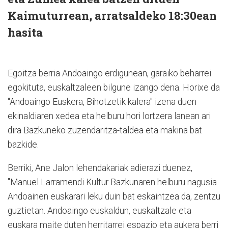
Kaimuturrean, arratsaldeko 18:30ean
hasita
Egoitza berria Andoaingo erdigunean, garaiko beharrei
egokituta, euskaltzaleen bilgune izango dena. Horixe da
"Andoaingo Euskera, Bihotzetik kalera" izena duen
ekinaldiaren xedea eta helburu hori lortzera lanean ari
dira Bazkuneko zuzendaritza-taldea eta makina bat
bazkide.
Berriki, Ane Jalon lehendakariak adierazi duenez,
"Manuel Larramendi Kultur Bazkunaren helburu nagusia
Andoainen euskarari leku duin bat eskaintzea da, zentzu
guztietan. Andoaingo euskaldun, euskaltzale eta
euskara maite duten herritarrei espazio eta aukera berri