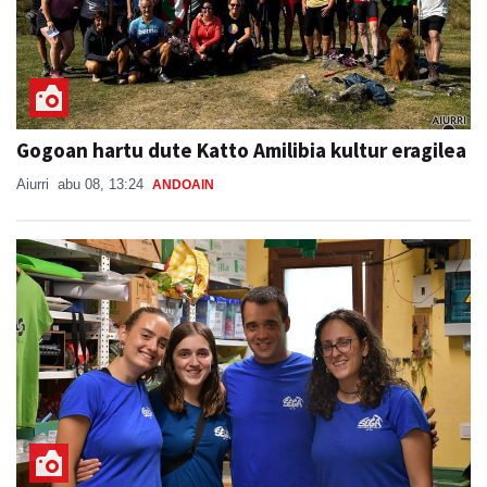
Gogoan hartu dute Katto Amilibia kultur eragilea
Aiurri
abu 08, 13:24
ANDOAIN