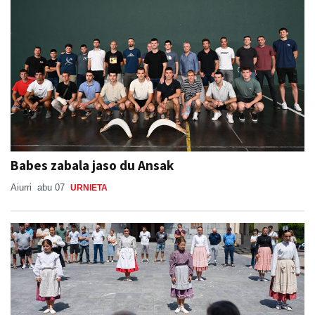
Babes zabala jaso du Ansak
Aiurri
abu 07
URNIETA