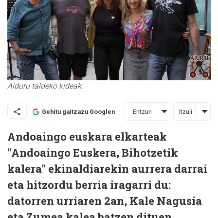
Aiduru taldeko kideak.
Entzun
Itzuli
Gehitu gaitzazu Googlen
Andoaingo euskara elkarteak
"Andoaingo Euskera, Bihotzetik
kalera" ekinaldiarekin aurrera darrai
eta hitzordu berria iragarri du:
datorren urriaren 2an, Kale Nagusia
eta Zumea kalea batzen dituen