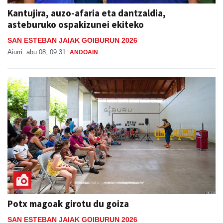
Kantujira, auzo-afaria eta dantzaldia,
asteburuko ospakizunei ekiteko
SAN ESTEBAN JAIAK GOIBURUN 2026
Aiurri
abu 08, 09:31
ANDOAIN
Potx magoak girotu du goiza
SAN ESTEBAN JAIAK GOIBURUN 2026