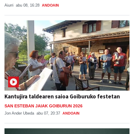
Aiurri
abu 08, 16:28
ANDOAIN
Kantujira taldearen saioa Goiburuko festetan
SAN ESTEBAN JAIAK GOIBURUN 2026
Jon Ander Ubeda
abu 07, 20:37
ANDOAIN