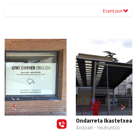
Erantzun
Previous
Next
Ondarreta Ikastetxea
Andoain
- Hezkuntza