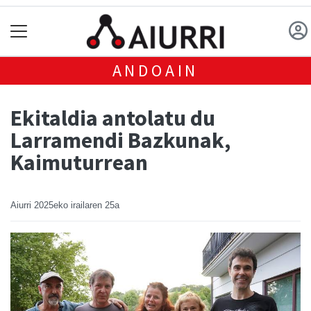
ANDOAIN
Ekitaldia antolatu du
Larramendi Bazkunak,
Kaimuturrean
Aiurri
2025eko irailaren 25a