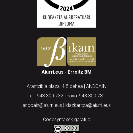
Aiurri.eus - Erroitz BM
Arantzibia plaza, 4-5 behea | ANDOAIN
Tel.: 943 300 732 | Faxa: 943 300 731
andoain@aiurri.eus | idazkaritza@aiurri.eus
Codesyntaxek garatua