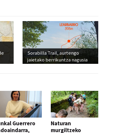
de
Sorabilla Trail, aurtengo
jaietako berrikuntza nagusia
nkal Guerrero
Naturan
doaindarra,
murgiltzeko