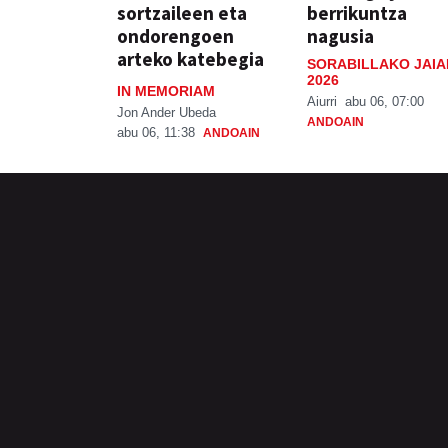
sortzaileen eta
berrikuntza
ondorengoen
nagusia
arteko katebegia
SORABILLAKO JAIA
2026
IN MEMORIAM
Aiurri
abu 06, 07:00
Jon Ander Ubeda
ANDOAIN
abu 06, 11:38
ANDOAIN