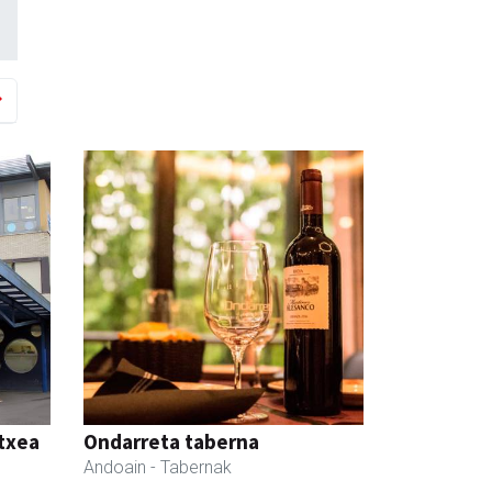
etxea
Ondarreta taberna
Andoain
- Tabernak