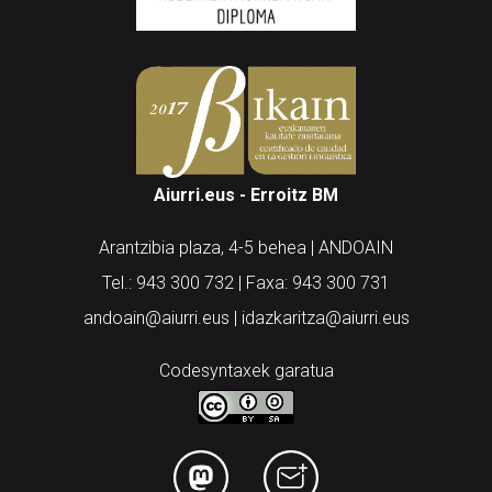
Aiurri.eus - Erroitz BM
Arantzibia plaza, 4-5 behea | ANDOAIN
Tel.: 943 300 732 | Faxa: 943 300 731
andoain@aiurri.eus | idazkaritza@aiurri.eus
Codesyntaxek garatua