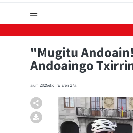
"Mugitu Andoain!
Andoaingo Txirri
aiurri
2025eko irailaren 27a