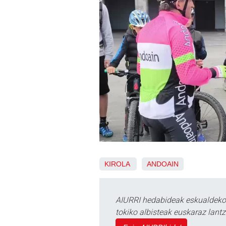
KIROLA
ANDOAIN
AIURRI hedabideak eskualdeko n
tokiko albisteak euskaraz lan