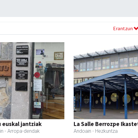
Erantzun
 euskal jantziak
La Salle Berrozpe Ikast
in
- Arropa-dendak
Andoain
- Hezkuntza