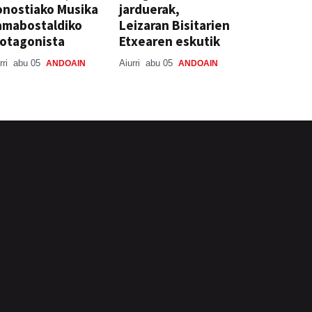
nostiako Musika
jarduerak,
amabostaldiko
Leizaran Bisitarien
otagonista
Etxearen eskutik
rri
abu 05
Aiurri
abu 05
ANDOAIN
ANDOAIN