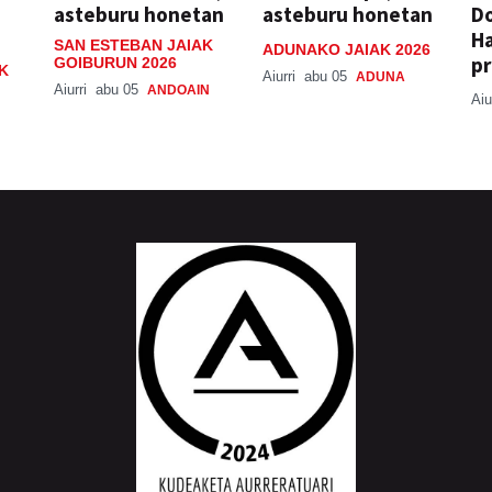
asteburu honetan
asteburu honetan
Do
H
SAN ESTEBAN JAIAK
ADUNAKO JAIAK 2026
pr
GOIBURUN 2026
K
Aiurri
abu 05
ADUNA
Aiurri
abu 05
ANDOAIN
Aiu