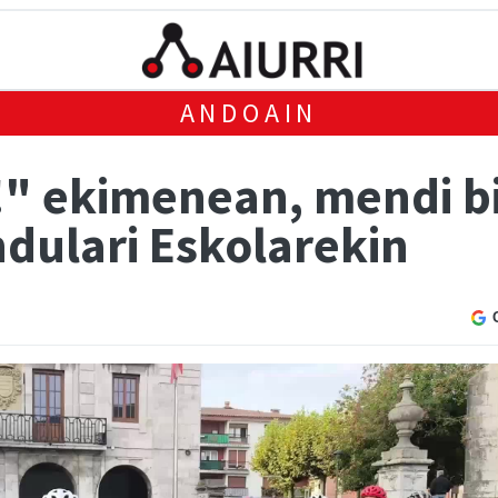
ANDOAIN
" ekimenean, mendi biz
ndulari Eskolarekin