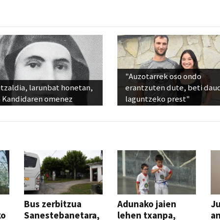
"Auzotarrek oso ondo
tzaldia, larunbat honetan,
erantzuten dute, beti dau
 Kandidaren omenez
laguntzeko prest"
Bus zerbitzua
Adunako jaien
Ju
ko
Sanestebanetara,
lehen txanpa,
an