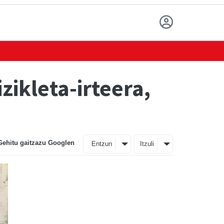
ikleta-irteera,
Gehitu gaitzazu Googlen
Entzun
Itzuli