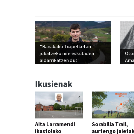
"Banakako Txapelketan
jokatzeko nire eskubidea
Otoi
aldarrikatzen dut"
Ama
Ikusienak
Aita Larramendi
Sorabilla Trail,
ikastolako
aurtengo jaieta