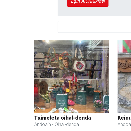
Egin AIURRIkide!
Tximeleta oihal-denda
Keinu
Andoain
- Oihal-denda
Andoa