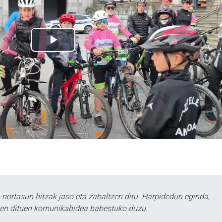
ortasun hitzak jaso eta zabaltzen ditu. Harpidedun eginda,
tzen dituen komunikabidea babestuko duzu.