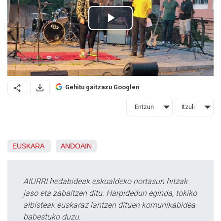
Gehitu gaitzazu Googlen
Entzun
Itzuli
EUSKARA
ANDOAIN
AIURRI hedabideak eskualdeko nortasun hitzak
jaso eta zabaltzen ditu. Harpidedun eginda, tokiko
albisteak euskaraz lantzen dituen komunikabidea
babestuko duzu.