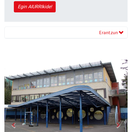
Egin AIURRIkide!
Erantzun
Previous
Next