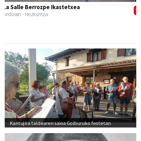
Kuttun kafetegia
Andoain
- Gozotegiak
Kantujira taldearen saioa Goiburuko festetan