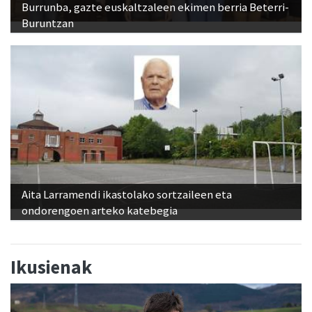
Burrunba, gazte euskaltzaleen ekimen berria Beterri-
Buruntzan
Aita Larramendi ikastolako sortzaileen eta
ondorengoen arteko katebegia
Ikusienak