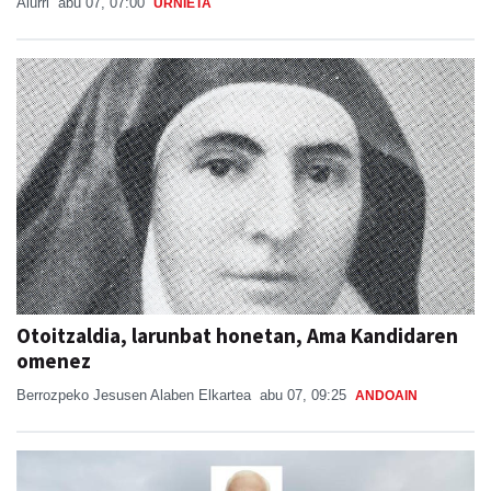
Aiurri
abu 07, 07:00
URNIETA
Otoitzaldia, larunbat honetan, Ama Kandidaren
omenez
Berrozpeko Jesusen Alaben Elkartea
abu 07, 09:25
ANDOAIN