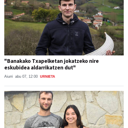
"Banakako Txapelketan jokatzeko nire
eskubidea aldarrikatzen dut"
Aiurri
abu 07, 12:00
URNIETA