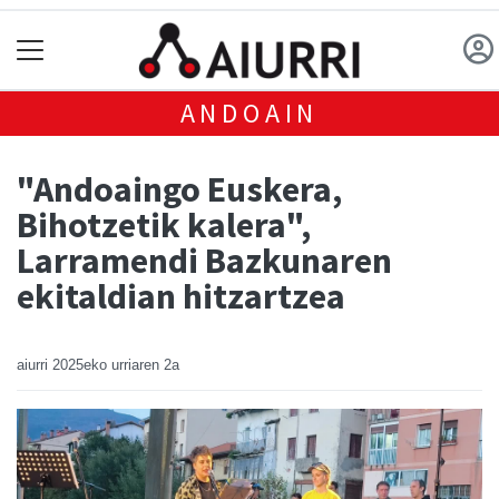
ANDOAIN
"Andoaingo Euskera,
Bihotzetik kalera",
Larramendi Bazkunaren
ekitaldian hitzartzea
aiurri
2025eko urriaren 2a