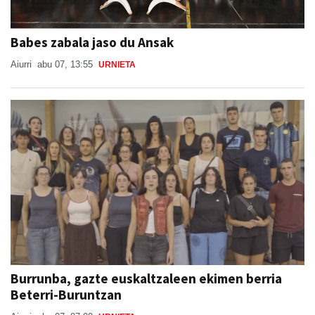
Babes zabala jaso du Ansak
Aiurri
abu 07, 13:55
URNIETA
Burrunba, gazte euskaltzaleen ekimen berria
Beterri-Buruntzan