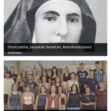
Otoitzaldia, larunbat honetan, Ama Kandidaren
omenez