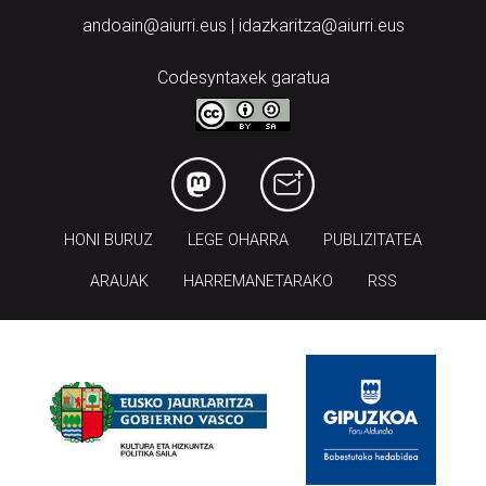
andoain@aiurri.eus | idazkaritza@aiurri.eus
Codesyntaxek garatua
HONI BURUZ
LEGE OHARRA
PUBLIZITATEA
ARAUAK
HARREMANETARAKO
RSS