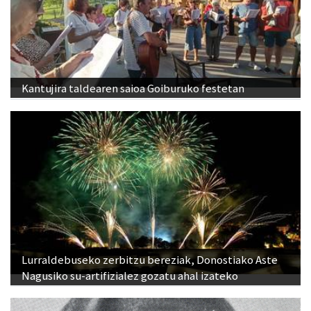
Kantujira taldearen saioa Goiburuko festetan
Lurraldebuseko zerbitzu bereziak, Donostiako Aste
Nagusiko su-artifizialez gozatu ahal izateko