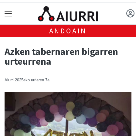
ANDOAIN
Azken tabernaren bigarren
urteurrena
Aiurri
2025eko urriaren 7a