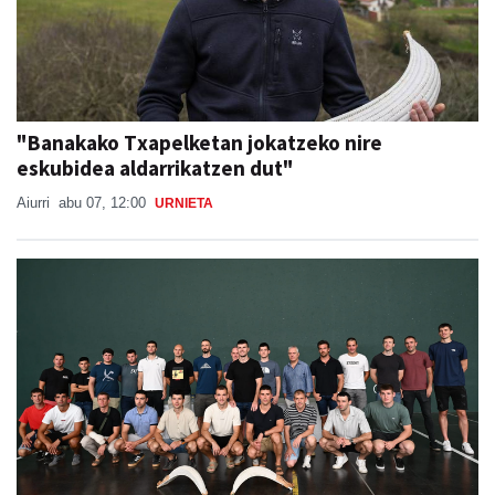
"Banakako Txapelketan jokatzeko nire
eskubidea aldarrikatzen dut"
Aiurri
abu 07, 12:00
URNIETA