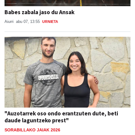
Babes zabala jaso du Ansak
Aiurri
abu 07, 13:55
URNIETA
"Auzotarrek oso ondo erantzuten dute, beti
daude laguntzeko prest"
SORABILLAKO JAIAK 2026