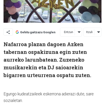
Entzun
Itzuli
Gehitu gaitzazu Googlen
Nafarroa plazan dagoen Azken
tabernan ospakizuna egin zuten
aurreko larunbatean. Zuzeneko
musikarekin eta DJ saioarekin
bigarren urteurrena ospatu zuten.
Egungo kudeatzaileek eskerrona adierazi dute, sare
sozialetan.