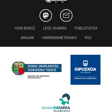
HONI BURUZ
LEGE OHARRA
PUBLIZITATEA
ARAUAK
HARREMANETARAKO
RSS