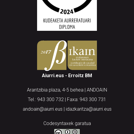
Aiurri.eus - Erroitz BM
Arantzibia plaza, 4-5 behea | ANDOAIN
Tel.: 943 300 732 | Faxa: 943 300 731
andoain@aiurri.eus | idazkaritza@aiurri.eus
Codesyntaxek garatua