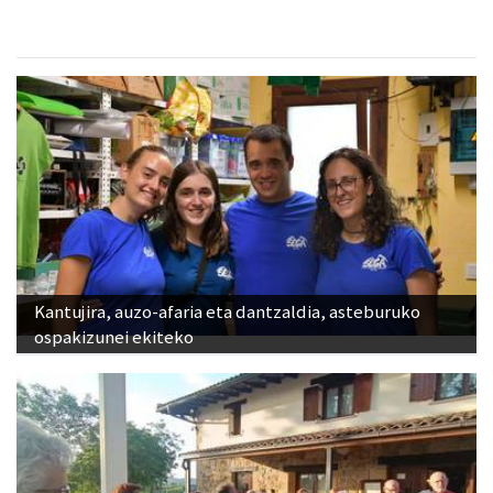
Kantujira, auzo-afaria eta dantzaldia, asteburuko
ospakizunei ekiteko