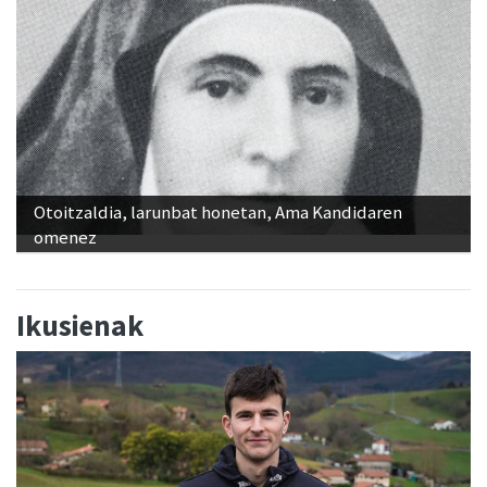
Otoitzaldia, larunbat honetan, Ama Kandidaren
omenez
Ikusienak