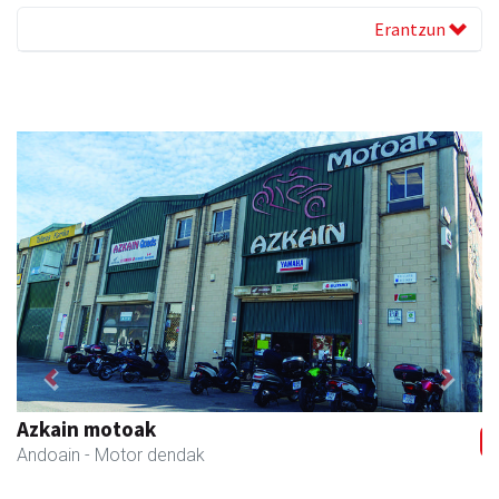
Erantzun
Previous
Next
Azkain motoak
Andoain
- Motor dendak