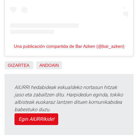
Una publicación compartida de Bar Azken (@bar_azken)
GIZARTEA
ANDOAIN
AIURRI hedabideak eskualdeko nortasun hitzak
jaso eta zabaltzen ditu. Harpidedun eginda, tokiko
albisteak euskaraz lantzen dituen komunikabidea
babestuko duzu.
Egin AIURRIkide!