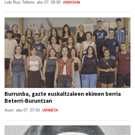
Lide Ruiz Telleria
abu 07, 08:00
ANDOAIN
Burrunba, gazte euskaltzaleen ekimen berria
Beterri-Buruntzan
Aiurri
abu 07, 07:00
URNIETA