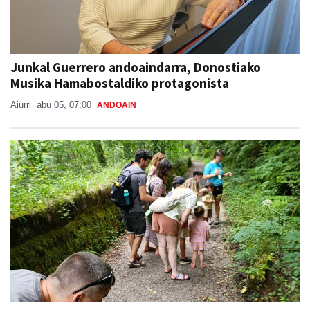
Junkal Guerrero andoaindarra, Donostiako
Musika Hamabostaldiko protagonista
Aiurri
abu 05, 07:00
ANDOAIN