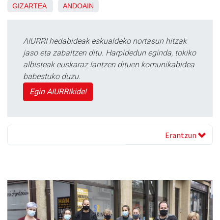
GIZARTEA
ANDOAIN
AIURRI hedabideak eskualdeko nortasun hitzak
jaso eta zabaltzen ditu. Harpidedun eginda, tokiko
albisteak euskaraz lantzen dituen komunikabidea
babestuko duzu.
Egin AIURRIkide!
Erantzun