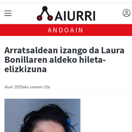
ANDOAIN
Arratsaldean izango da Laura
Bonillaren aldeko hileta-
elizkizuna
Aiurri
2025eko urriaren 10a