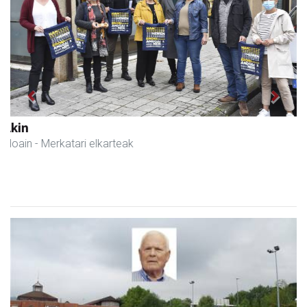
Previous
Next
Adats ileapaindegi eta estetika
Andoain
- Ile-apaindegiak