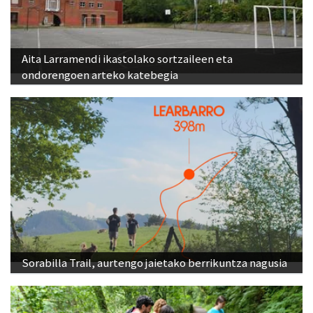
Aita Larramendi ikastolako sortzaileen eta
ondorengoen arteko katebegia
Sorabilla Trail, aurtengo jaietako berrikuntza nagusia