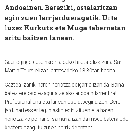
Andoainen. Bereziki, ostalaritzan
egin zuen lan-jardueragatik. Urte
luzez Kurkutx eta Muga tabernetan
aritu baitzen lanean.
Gaur egingo dute haren aldeko hileta-elizkizuna San
Martin Tours elizan, arratsadeko 18:30tan hasita.
Gaztea izanik, haren heriotza deigarria izan da. Baina
batez ere oso ezaguna zelako andoaindarrentzat.
Profesional ona eta lanean oso atsegina zen. Bere
jardunari esker lagun asko egin zituen eta haren
heriotza kolpe handi samarra izan da modu batera edo
bestera ezagutu zuten herrikideentzat.