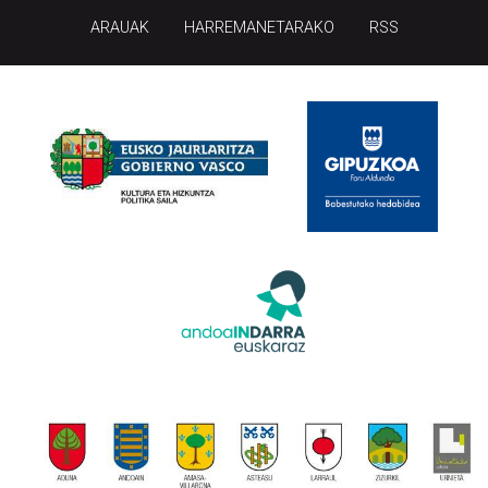
ARAUAK
HARREMANETARAKO
RSS