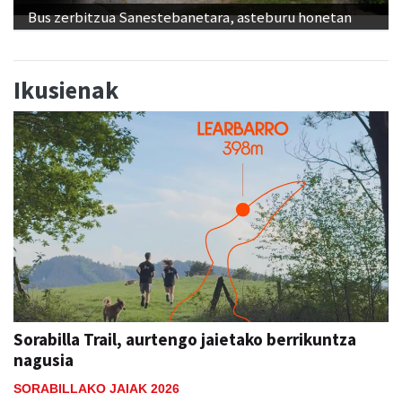
Bus zerbitzua Sanestebanetara, asteburu honetan
Ikusienak
Sorabilla Trail, aurtengo jaietako berrikuntza
nagusia
SORABILLAKO JAIAK 2026