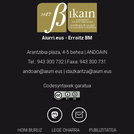
Aiurri.eus - Erroitz BM
Arantzibia plaza, 4-5 behea | ANDOAIN
Tel.: 943 300 732 | Faxa: 943 300 731
andoain@aiurri.eus | idazkaritza@aiurri.eus
Codesyntaxek garatua
HONI BURUZ
LEGE OHARRA
PUBLIZITATEA