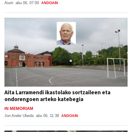
Aiurri
abu 06, 07:00
ANDOAIN
Aita Larramendi ikastolako sortzaileen eta
ondorengoen arteko katebegia
IN MEMORIAM
Jon Ander Ubeda
abu 06, 11:38
ANDOAIN