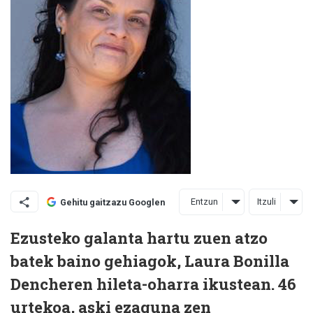
Entzun
Itzuli
Gehitu gaitzazu Googlen
Ezusteko galanta hartu zuen atzo
batek baino gehiagok, Laura Bonilla
Dencheren hileta-oharra ikustean. 46
urtekoa, aski ezaguna zen