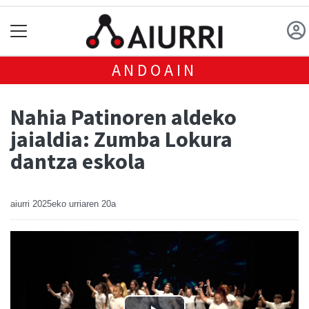
ANDOAIN
Nahia Patinoren aldeko
jaialdia: Zumba Lokura
dantza eskola
aiurri
2025eko urriaren 20a