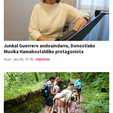
Junkal Guerrero andoaindarra, Donostiako
Musika Hamabostaldiko protagonista
Aiurri
abu 05, 07:00
ANDOAIN