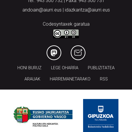
Tel.: 943 300 732 | Faxa: 943 300 731
andoain@aiurri.eus | idazkaritza@aiurri.eus
Codesyntaxek garatua
HONI BURUZ
LEGE OHARRA
PUBLIZITATEA
ARAUAK
HARREMANETARAKO
RSS