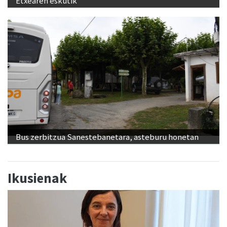
Etxearen eskutik
Bus zerbitzua Sanestebanetara, asteburu honetan
Ikusienak