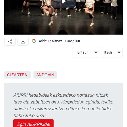
Gehitu gaitzazu Googlen
Entzun
Itzuli
GIZARTEA
ANDOAIN
AIURRI hedabideak eskualdeko nortasun hitzak
jaso eta zabaltzen ditu. Harpidedun eginda, tokiko
albisteak euskaraz lantzen dituen komunikabidea
babestuko duzu.
Egin AIURRIkide!