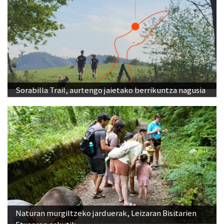
Sorabilla Trail, aurtengo jaietako berrikuntza nagusia
Naturan murgiltzeko jarduerak, Leizaran Bisitarien