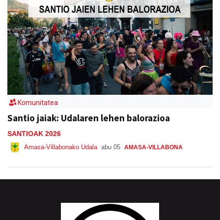
Komunitatea
Santio jaiak: Udalaren lehen balorazioa
SANTIOAK 2026
Amasa-Villabonako Udala
abu 05
AMASA-VILLABONA