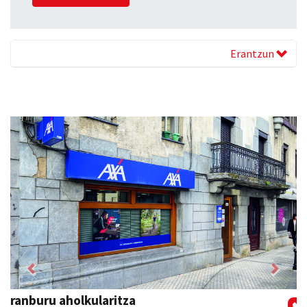
Erantzun
Previous
Next
Xixori belar-denda