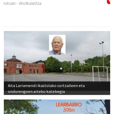
Andoain
- Belar-denda
Aita Larramendi ikastolako sortzaileen eta
ondorengoen arteko katebegia