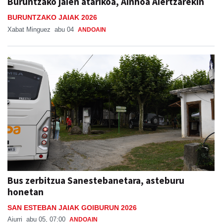
Buruntzako jaien atarikoa, Ainhoa Aiertzarekin
BURUNTZAKO JAIAK 2026
Xabat Minguez
abu 04
ANDOAIN
Bus zerbitzua Sanestebanetara, asteburu
honetan
SAN ESTEBAN JAIAK GOIBURUN 2026
Aiurri
abu 05, 07:00
ANDOAIN