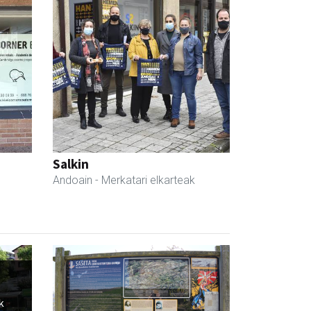
Salkin
Andoain
- Merkatari elkarteak
k