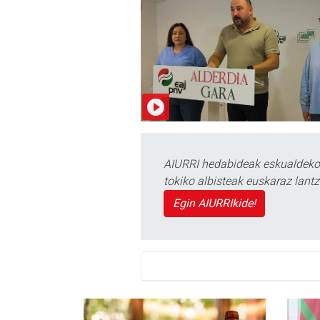
AIURRI hedabideak eskualdeko n
tokiko albisteak euskaraz lan
Egin AIURRIkide!