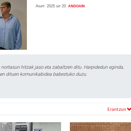
Aiurri
2025 urr 20
ANDOAIN
ortasun hitzak jaso eta zabaltzen ditu. Harpidedun eginda,
tzen dituen komunikabidea babestuko duzu.
Erantzun