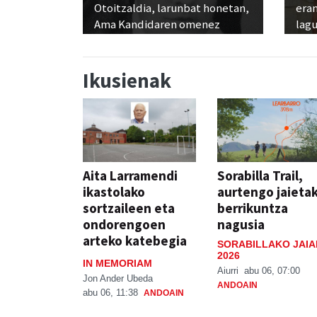
Otoitzaldia, larunbat honetan,
era
Ama Kandidaren omenez
lag
Ikusienak
Aita Larramendi
Sorabilla Trail,
ikastolako
aurtengo jaieta
sortzaileen eta
berrikuntza
ondorengoen
nagusia
arteko katebegia
SORABILLAKO JAIA
2026
IN MEMORIAM
Aiurri
abu 06, 07:00
Jon Ander Ubeda
ANDOAIN
abu 06, 11:38
ANDOAIN