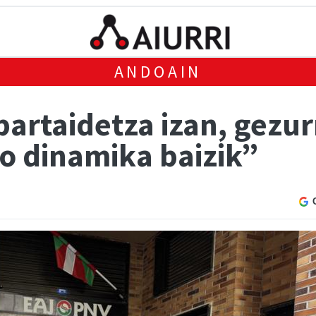
ANDOAIN
partaidetza izan, gezu
o dinamika baizik”