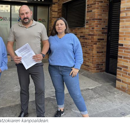
atzokiaren kanpoaldean.