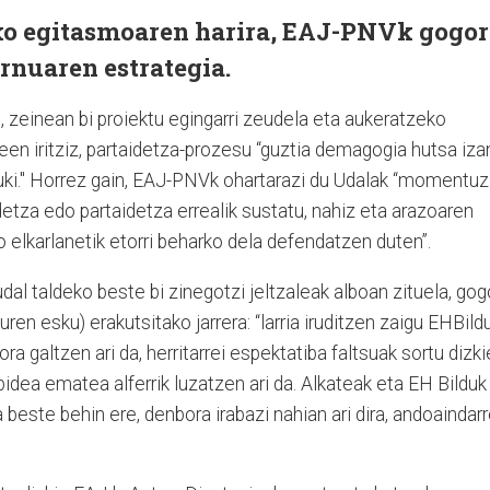
ko egitasmoaren harira, EAJ-PNVk gogor
rnuaren estrategia.
ie, zeinean bi proiektu egingarri zeudela eta aukeratzeko
en iritziz, partaidetza-prozesu “guztia demagogia hutsa iza
duki." Horrez gain, EAJ-PNVk ohartarazi du Udalak “momentuz
detza edo partaidetza errealik sustatu, nahiz eta arazoaren
elkarlanetik etorri beharko dela defendatzen duten”.
l taldeko beste bi zinegotzi jeltzaleak alboan zituela, gog
ren esku) erakutsitako jarrera: “larria iruditzen zaigu EHBild
ra galtzen ari da, herritarrei espektatiba faltsuak sortu dizki
idea ematea alferrik luzatzen ari da. Alkateak eta EH Bilduk
a beste behin ere, denbora irabazi nahian ari dira, andoaindarr