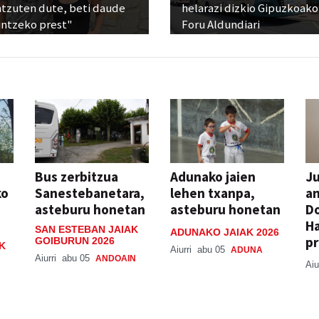
ntzuten dute, beti daude
helarazi dizkio Gipuzkoako
untzeko prest"
Foru Aldundiari
Bus zerbitzua
Adunako jaien
Ju
ko
Sanestebanetara,
lehen txanpa,
an
asteburu honetan
asteburu honetan
Do
H
SAN ESTEBAN JAIAK
ADUNAKO JAIAK 2026
pr
GOIBURUN 2026
K
Aiurri
abu 05
ADUNA
Aiurri
abu 05
ANDOAIN
Aiu