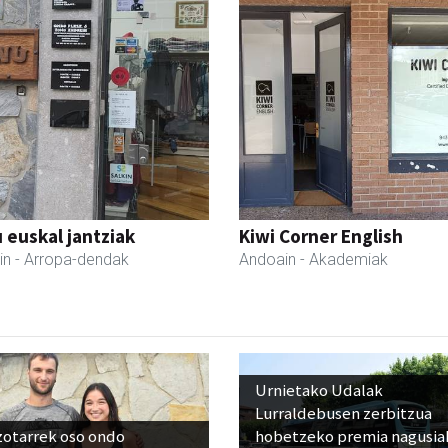
 euskal jantziak
Kiwi Corner English
in
- Arropa-dendak
Andoain
- Akademiak
Urnietako Udalak
Lurraldebusen zerbitzua
zotarrek oso ondo
hobetzeko premia nagusia