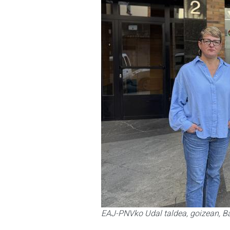
EAJ-PNVko Udal taldea, goizean, B