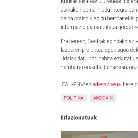
Kritikak alkateari zuzenean bider
aurkako neurria modu integralean 
baina oraindik ez du herritarrekin 
informazio garrantzitsua gordetze
Era berean, Sestrak egindako azte
lazoaren proiektua egokiagoa dela
Udalak datu hori nahita ezkutatu 
herritarrei erakutsi beharrean, gez
[EAJ-PNVren
adierazpena
, bere 
POLITIKA
ANDOAIN
Erlazionatuak