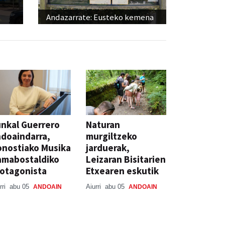
Andazarrate: Eusteko kemena
nkal Guerrero
Naturan
doaindarra,
murgiltzeko
nostiako Musika
jarduerak,
amabostaldiko
Leizaran Bisitarien
otagonista
Etxearen eskutik
rri
abu 05
Aiurri
abu 05
ANDOAIN
ANDOAIN