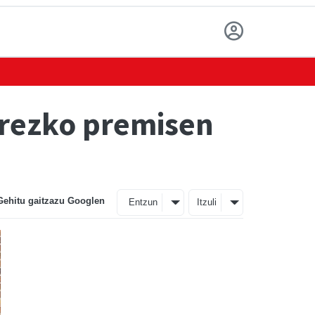
rrezko premisen
Gehitu gaitzazu Googlen
Entzun
Itzuli