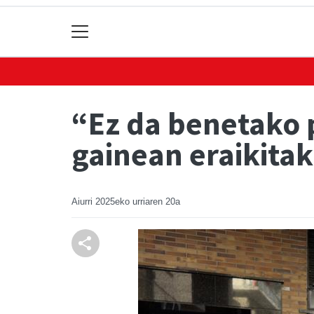
“Ez da benetako 
gainean eraikitak
Aiurri
2025eko urriaren 20a