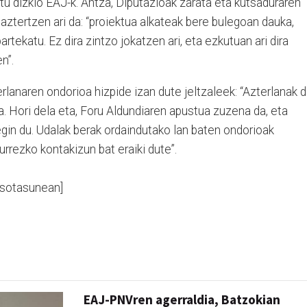
atu dizkio EAJ-k. Antza, Diputazioak zarata eta kutsaduraren
aztertzen ari da: “proiektua alkateak bere bulegoan dauka,
partekatu. Ez dira zintzo jokatzen ari, eta ezkutuan ari dira
n”.
rlanaren ondorioa hizpide izan dute jeltzaleek: “Azterlanak d
. Hori dela eta, Foru Aldundiaren apustua zuzena da, eta
egin du. Udalak berak ordaindutako lan baten ondorioak
urrezko kontakizun bat eraiki dute”.
osotasunean]
EAJ-PNVren agerraldia, Batzokian