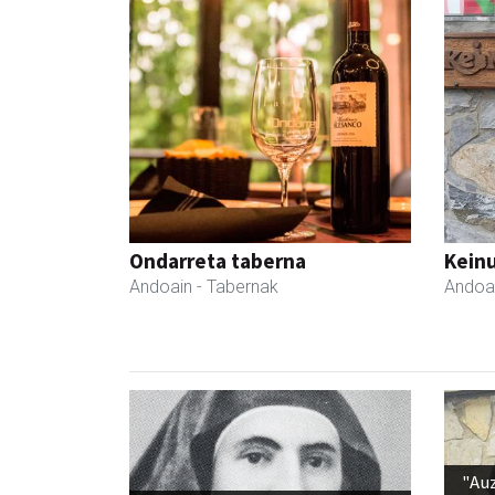
Ondarreta taberna
Keinu
Andoain
- Tabernak
Andoa
"Au