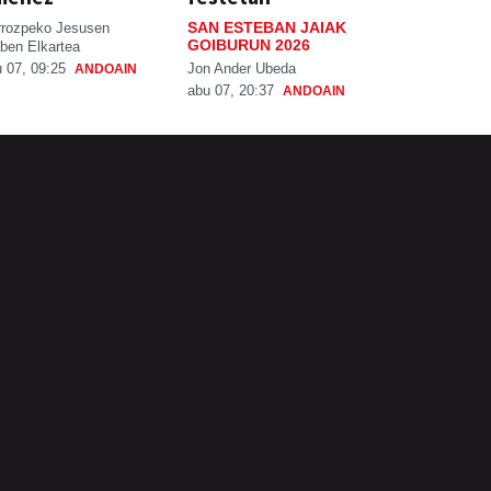
SAN ESTEBAN JAIAK
rrozpeko Jesusen
GOIBURUN 2026
ben Elkartea
Jon Ander Ubeda
 07, 09:25
ANDOAIN
abu 07, 20:37
ANDOAIN