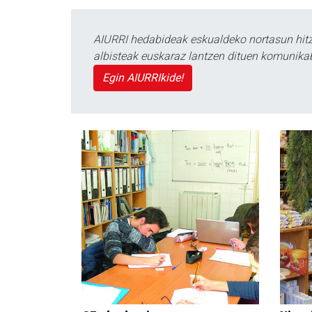
AIURRI hedabideak eskualdeko nortasun hitza
albisteak euskaraz lantzen dituen komunika
Egin AIURRIkide!