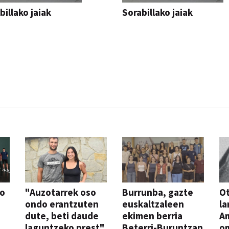
billako jaiak
Sorabillako jaiak
AK
FESTAK
so
"Auzotarrek oso
Burrunba, gazte
Ot
ondo erantzuten
euskaltzaleen
la
dute, beti daude
ekimen berria
A
laguntzeko prest"
Beterri-Buruntzan
o