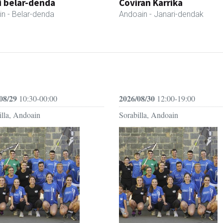
i belar-denda
Coviran Karrika
in
- Belar-denda
Andoain
- Janari-dendak
08/29
2026/08/30
10:30-00:00
12:00-19:00
illa, Andoain
Sorabilla, Andoain