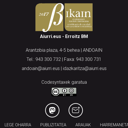
Aiurri.eus - Erroitz BM
Arantzibia plaza, 4-5 behea | ANDOAIN
Tel.: 943 300 732 | Faxa: 943 300 731
andoain@aiurri.eus | idazkaritza@aiurri.eus
Codesyntaxek garatua
LEGE OHARRA
PUBLIZITATEA
ARAUAK
HARREMANET