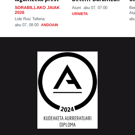
SORABILLAKO JAIAK
Aiurri
abu 07, 07:00
Be
2026
Ala
URNIETA
Lide Ruiz Telleria
abu
abu 07, 08:00
ANDOAIN