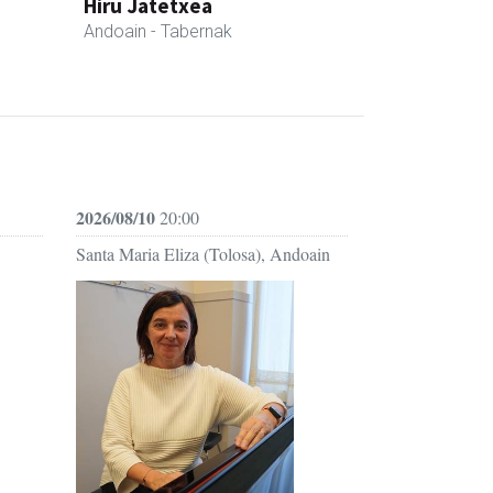
Hiru Jatetxea
Andoain
- Tabernak
2026/08/10
20:00
Santa Maria Eliza (Tolosa), Andoain