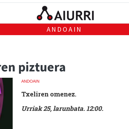
ANDOAIN
ren piztuera
ANDOAIN
Txeliren omenez.
Urriak 25, larunbata. 12:00.