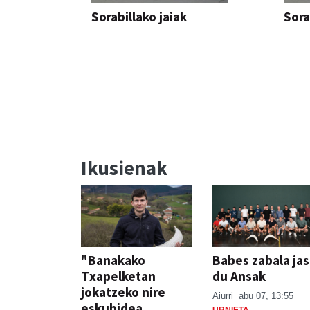
Sorabillako jaiak
Sora
FESTAK
FEST
Ikusienak
"Banakako
Babes zabala ja
Txapelketan
du Ansak
jokatzeko nire
Aiurri
abu 07, 13:55
eskubidea