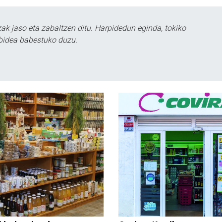
k jaso eta zabaltzen ditu. Harpidedun eginda, tokiko
bidea babestuko duzu.