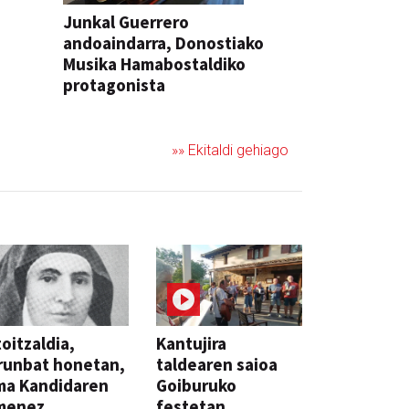
Junkal Guerrero
andoaindarra, Donostiako
Musika Hamabostaldiko
protagonista
KONTZERTUA
»» Ekitaldi gehiago
oitzaldia,
Kantujira
runbat honetan,
taldearen saioa
ma Kandidaren
Goiburuko
menez
festetan