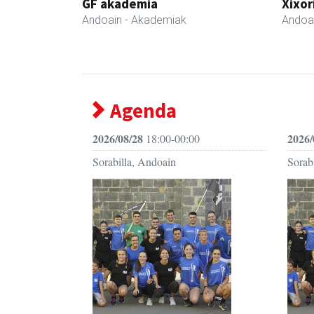
GF akademia
Xixor
Andoain
- Akademiak
Andoa
Agenda
2026/08/28
2026/
18:00-00:00
Sorabilla, Andoain
Sorab