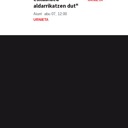
URNIETA
aldarrikatzen dut"
Aiurri
abu 07, 12:00
URNIETA